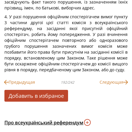
засвідчують факт такого порушення, із зазначенням їхніх
прізвищ, імен, по батькові, виборчих адрес.
4. У разі порушення офіційним спостерігачем вимог пункту
3 частини другої цієї статті комісія з всеукраїнського
референдуму, на засіданні якої присутній офіційний
спостерігач, робить йому попередження. У разі вчинення
офіційним спостерігачем повторного або одноразового
грубого порушення зазначених вимог комісія може
позбавити його права бути присутнім на засіданні комісії в
порядку, встановленому цим Законом. Таке рішення може
бути оскаржене офіційним спостерігачем до комісії вищого
рівня в порядку, передбаченому цим Законом, або до суду.
Предыдущая
Следующая
192/242
Добавить в избраное
Про всеукраїнський референдум