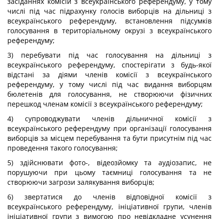
засіданнях комісій з всеукраїнського референдуму, у тому
числі під час підрахунку голосів виборців на дільниці з
всеукраїнського референдуму, встановлення підсумків
голосування в територіальному окрузі з всеукраїнського
референдуму;
3) перебувати під час голосування на дільниці з
всеукраїнського референдуму, спостерігати з будь-якої
відстані за діями членів комісії з всеукраїнського
референдуму, у тому числі під час видання виборцям
бюлетенів для голосування, не створюючи фізичних
перешкод членам комісії з всеукраїнського референдуму;
4) супроводжувати членів дільничної комісії з
всеукраїнського референдуму при організації голосування
виборців за місцем перебування та бути присутнім під час
проведення такого голосування;
5) здійснювати фото-, відеозйомку та аудіозапис, не
порушуючи при цьому таємниці голосування та не
створюючи загрози залякування виборців;
6) звертатися до членів відповідної комісії з
всеукраїнського референдуму, ініціативної групи, членів
ініціативної групи з вимогою про невідкладне усунення