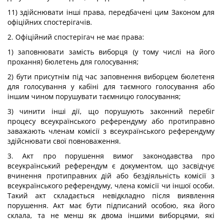
11) здійснювати інші права, передбачені цим Законом для
офіційних спостерігачів.
2. Офіційний спостерігач не має права:
1) заповнювати замість виборця (у тому числі на його
прохання) бюлетень для голосування;
2) бути присутнім під час заповнення виборцем бюлетеня
для голосування у кабіні для таємного голосування або
іншим чином порушувати таємницю голосування;
3) чинити інші дії, що порушують законний перебіг
процесу всеукраїнського референдуму або протиправно
заважають членам комісії з всеукраїнського референдуму
здійснювати свої повноваження.
3. Акт про порушення вимог законодавства про
всеукраїнський референдум є документом, що засвідчує
вчинення протиправних дій або бездіяльність комісії з
всеукраїнського референдуму, члена комісії чи іншої особи.
Такий акт складається невідкладно після виявлення
порушення. Акт має бути підписаний особою, яка його
склала, та не менш як двома іншими виборцями, які