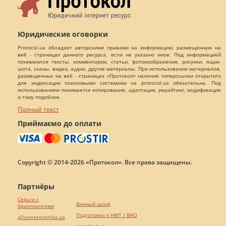
Юридические оговорки
Protocol.ua обладает авторскими правами на информацию, размещенную на
веб - страницах данного ресурса, если не указано иное. Под информацией
понимаются тексты, комментарии, статьи, фотоизображения, рисунки, ящик-
шота, сканы, видео, аудио, другие материалы. При использовании материалов,
размещенных на веб - страницах «Протокол» наличие гиперссылки открытого
для индексации поисковыми системами на protocol.ua обязательна. Под
использованием понимается копирования, адаптация, рерайтинг, модификация
и тому подобное.
Полный текст
Приймаємо до оплати
Copyright © 2014-2026 «Протокол». Все права защищены.
Партнёры
Серьги с
Винный шкаф
бриллиантами
Подготовка к НМТ / ВНО
alliancetechnika.ua