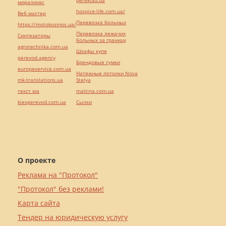
pereklad.ua
миралинкс
hospice-life.com.ua/
Веб мастер
Перевозка больных
https://motokosmos.ua/
Перевозка лежачих
Синтезаторы
больных за границу
agrotechnika.com.ua
Шкафы купе
perevod.agency
Брендовые сумки
europeservice.com.ua
Натяжные потолки Nova
mk-translations.ua
Stelya
текст юа
maltina.com.ua
kievperevod.com.ua
Cылки
О проекте
Реклама на "Протокол"
"Протокол" без реклами!
Карта сайта
Тендер на юридическую услугу