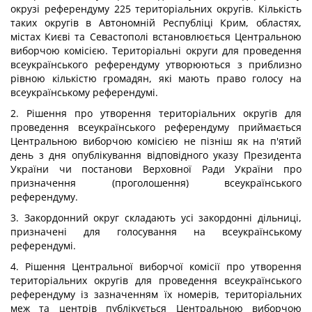
окрузі референдуму 225 територіальних округів. Кількість
таких округів в Автономній Республіці Крим, областях,
містах Києві та Севастополі встановлюється Центральною
виборчою комісією. Територіальні округи для проведення
всеукраїнського референдуму утворюються з приблизно
рівною кількістю громадян, які мають право голосу на
всеукраїнському референдумі.
2. Рішення про утворення територіальних округів для
проведення всеукраїнського референдуму приймається
Центральною виборчою комісією не пізніш як на п'ятий
день з дня опублікування відповідного указу Президента
України чи постанови Верховної Ради України про
призначення (проголошення) всеукраїнського
референдуму.
3. Закордонний округ складають усі закордонні дільниці,
призначені для голосування на всеукраїнському
референдумі.
4. Рішення Центральної виборчої комісії про утворення
територіальних округів для проведення всеукраїнського
референдуму із зазначенням їх номерів, територіальних
меж та центрів публікується Центральною виборчою