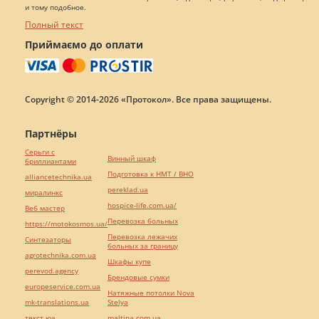
и тому подобное.
Полный текст
Приймаємо до оплати
Copyright © 2014-2026 «Протокол». Все права защищены.
Партнёры
Серьги с
Винный шкаф
бриллиантами
Подготовка к НМТ / ВНО
alliancetechnika.ua
pereklad.ua
миралинкс
hospice-life.com.ua/
Веб мастер
Перевозка больных
https://motokosmos.ua/
Перевозка лежачих
Синтезаторы
больных за границу
agrotechnika.com.ua
Шкафы купе
perevod.agency
Брендовые сумки
europeservice.com.ua
Натяжные потолки Nova
mk-translations.ua
Stelya
текст юа
maltina.com.ua