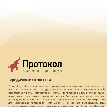
Юридические оговорки
Protocol.ua обладает авторскими правами на информацию, размещенную на
веб - страницах данного ресурса, если не указано иное. Под информацией
понимаются тексты, комментарии, статьи, фотоизображения, рисунки, ящик-
шота, сканы, видео, аудио, другие материалы. При использовании материалов,
размещенных на веб - страницах «Протокол» наличие гиперссылки открытого
для индексации поисковыми системами на protocol.ua обязательна. Под
использованием понимается копирования, адаптация, рерайтинг, модификация