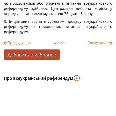
як прихильників або опонентів питання всеукраїнського
референдуму здійснює Центральна виборча комісія у
порядку, встановленому статтею 75 цього Закону.
3. Ініціативна група є суб’єктом процесу всеукраїнського
референдуму як прихильник питання всеукраїнського
референдуму.
Предыдущая
Следующая
182/242
Добавить в избраное
Про всеукраїнський референдум