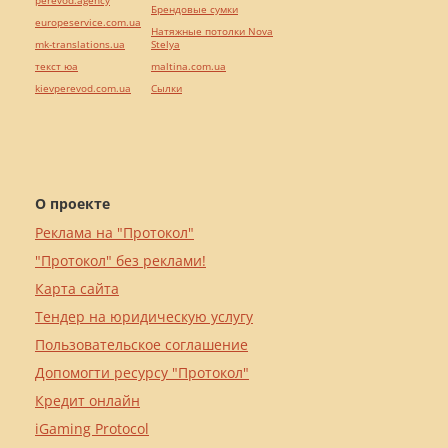
perevod.agency
Брендовые сумки
europeservice.com.ua
Натяжные потолки Nova
mk-translations.ua
Stelya
текст юа
maltina.com.ua
kievperevod.com.ua
Cылки
О проекте
Реклама на "Протокол"
"Протокол" без реклами!
Карта сайта
Тендер на юридическую услугу
Пользовательское соглашение
Допомогти ресурсу "Протокол"
Кредит онлайн
iGaming Protocol