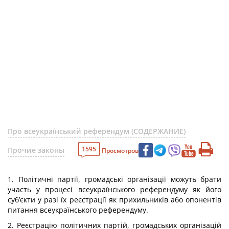
Про всеукраїнський референдум (СОДЕРЖАНИЕ)
1595
Прочие законы
Просмотров
1. Політичні партії, громадські організації можуть брати
участь у процесі всеукраїнського референдуму як його
суб’єкти у разі їх реєстрації як прихильників або опонентів
питання всеукраїнського референдуму.
2. Реєстрацію політичних партій, громадських організацій