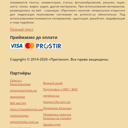
понимаются тексты, комментарии, статьи, фотоизображения, рисунки, ящик-
шота, сканы, видео, аудио, другие материалы. При использовании материалов,
размещенных на веб - страницах «Протокол» наличие гиперссылки открытого
для индексации поисковыми системами на protocol.ua обязательна. Под
использованием понимается копирования, адаптация, рерайтинг, модификация
и тому подобное.
Полный текст
Приймаємо до оплати
Copyright © 2014-2026 «Протокол». Все права защищены.
Партнёры
Серьги с
Винный шкаф
бриллиантами
Подготовка к НМТ / ВНО
alliancetechnika.ua
pereklad.ua
миралинкс
hospice-life.com.ua/
Веб мастер
Перевозка больных
https://motokosmos.ua/
Перевозка лежачих
Синтезаторы
больных за границу
agrotechnika.com.ua
Шкафы купе