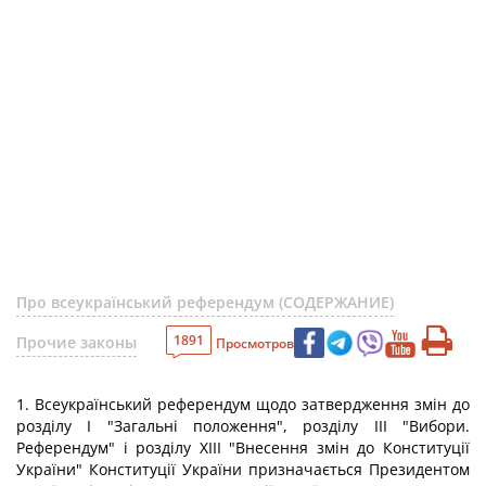
Про всеукраїнський референдум (СОДЕРЖАНИЕ)
1891
Прочие законы
Просмотров
1. Всеукраїнський референдум щодо затвердження змін до
розділу I "Загальні положення", розділу III "Вибори.
Референдум" і розділу XIII "Внесення змін до Конституції
України" Конституції України призначається Президентом