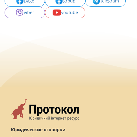
page
group
telegram
viber
youtube
Юридические оговорки