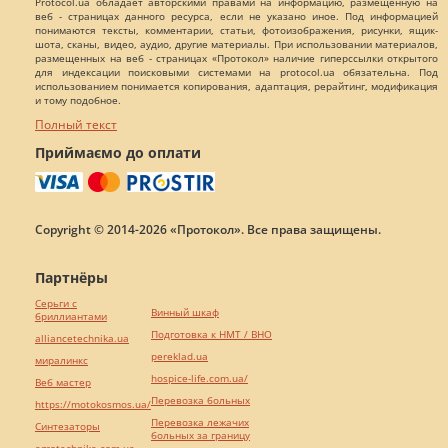
Protocol.ua обладает авторскими правами на информацию, размещенную на
веб - страницах данного ресурса, если не указано иное. Под информацией
понимаются тексты, комментарии, статьи, фотоизображения, рисунки, ящик-
шота, сканы, видео, аудио, другие материалы. При использовании материалов,
размещенных на веб - страницах «Протокол» наличие гиперссылки открытого
для индексации поисковыми системами на protocol.ua обязательна. Под
использованием понимается копирования, адаптация, рерайтинг, модификация
и тому подобное.
Полный текст
Приймаємо до оплати
Copyright © 2014-2026 «Протокол». Все права защищены.
Партнёры
Серьги с
Винный шкаф
бриллиантами
Подготовка к НМТ / ВНО
alliancetechnika.ua
pereklad.ua
миралинкс
hospice-life.com.ua/
Веб мастер
Перевозка больных
https://motokosmos.ua/
Перевозка лежачих
Синтезаторы
больных за границу