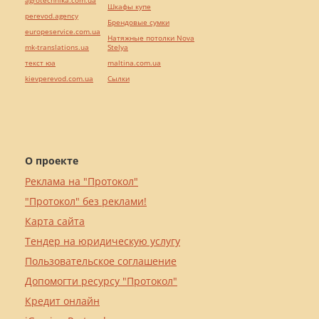
agrotechnika.com.ua
Шкафы купе
perevod.agency
Брендовые сумки
europeservice.com.ua
Натяжные потолки Nova
mk-translations.ua
Stelya
текст юа
maltina.com.ua
kievperevod.com.ua
Cылки
О проекте
Реклама на "Протокол"
"Протокол" без реклами!
Карта сайта
Тендер на юридическую услугу
Пользовательское соглашение
Допомогти ресурсу "Протокол"
Кредит онлайн