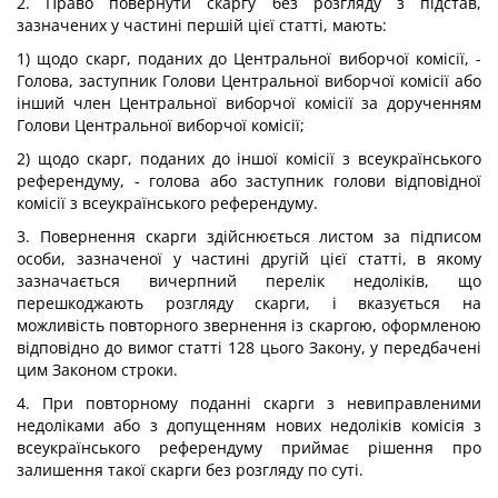
2. Право повернути скаргу без розгляду з підстав,
зазначених у частині першій цієї статті, мають:
1) щодо скарг, поданих до Центральної виборчої комісії, -
Голова, заступник Голови Центральної виборчої комісії або
інший член Центральної виборчої комісії за дорученням
Голови Центральної виборчої комісії;
2) щодо скарг, поданих до іншої комісії з всеукраїнського
референдуму, - голова або заступник голови відповідної
комісії з всеукраїнського референдуму.
3. Повернення скарги здійснюється листом за підписом
особи, зазначеної у частині другій цієї статті, в якому
зазначається вичерпний перелік недоліків, що
перешкоджають розгляду скарги, і вказується на
можливість повторного звернення із скаргою, оформленою
відповідно до вимог статті 128 цього Закону, у передбачені
цим Законом строки.
4. При повторному поданні скарги з невиправленими
недоліками або з допущенням нових недоліків комісія з
всеукраїнського референдуму приймає рішення про
залишення такої скарги без розгляду по суті.