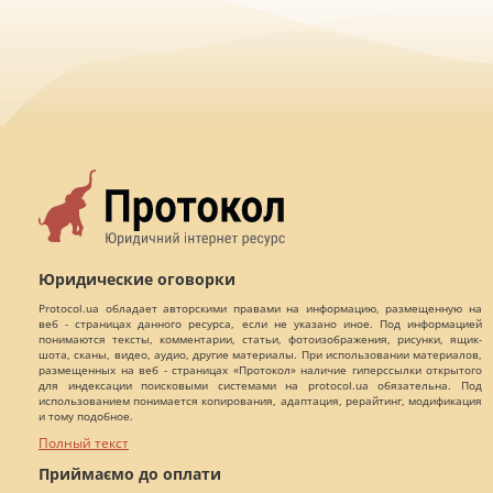
Юридические оговорки
Protocol.ua обладает авторскими правами на информацию, размещенную на
веб - страницах данного ресурса, если не указано иное. Под информацией
понимаются тексты, комментарии, статьи, фотоизображения, рисунки, ящик-
шота, сканы, видео, аудио, другие материалы. При использовании материалов,
размещенных на веб - страницах «Протокол» наличие гиперссылки открытого
для индексации поисковыми системами на protocol.ua обязательна. Под
использованием понимается копирования, адаптация, рерайтинг, модификация
и тому подобное.
Полный текст
Приймаємо до оплати