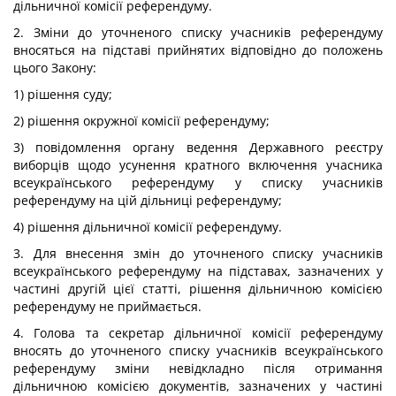
дільничної комісії референдуму.
2. Зміни до уточненого списку учасників референдуму
вносяться на підставі прийнятих відповідно до положень
цього Закону:
1) рішення суду;
2) рішення окружної комісії референдуму;
3) повідомлення органу ведення Державного реєстру
виборців щодо усунення кратного включення учасника
всеукраїнського референдуму у списку учасників
референдуму на цій дільниці референдуму;
4) рішення дільничної комісії референдуму.
3. Для внесення змін до уточненого списку учасників
всеукраїнського референдуму на підставах, зазначених у
частині другій цієї статті, рішення дільничною комісією
референдуму не приймається.
4. Голова та секретар дільничної комісії референдуму
вносять до уточненого списку учасників всеукраїнського
референдуму зміни невідкладно після отримання
дільничною комісією документів, зазначених у частині