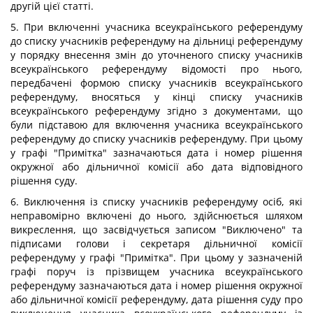
другій цієї статті.
5. При включенні учасника всеукраїнського референдуму
до списку учасників референдуму на дільниці референдуму
у порядку внесення змін до уточненого списку учасників
всеукраїнського референдуму відомості про нього,
передбачені формою списку учасників всеукраїнського
референдуму, вносяться у кінці списку учасників
всеукраїнського референдуму згідно з документами, що
були підставою для включення учасника всеукраїнського
референдуму до списку учасників референдуму. При цьому
у графі "Примітка" зазначаються дата і номер рішення
окружної або дільничної комісії або дата відповідного
рішення суду.
6. Виключення із списку учасників референдуму осіб, які
неправомірно включені до нього, здійснюється шляхом
викреслення, що засвідчується записом "Виключено" та
підписами голови і секретаря дільничної комісії
референдуму у графі "Примітка". При цьому у зазначеній
графі поруч із прізвищем учасника всеукраїнського
референдуму зазначаються дата і номер рішення окружної
або дільничної комісії референдуму, дата рішення суду про