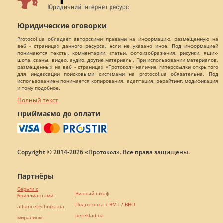
Юридические оговорки
Protocol.ua обладает авторскими правами на информацию, размещенную на
веб - страницах данного ресурса, если не указано иное. Под информацией
понимаются тексты, комментарии, статьи, фотоизображения, рисунки, ящик-
шота, сканы, видео, аудио, другие материалы. При использовании материалов,
размещенных на веб - страницах «Протокол» наличие гиперссылки открытого
для индексации поисковыми системами на protocol.ua обязательна. Под
использованием понимается копирования, адаптация, рерайтинг, модификация
и тому подобное.
Полный текст
Приймаємо до оплати
Copyright © 2014-2026 «Протокол». Все права защищены.
Партнёры
Серьги с
Винный шкаф
бриллиантами
Подготовка к НМТ / ВНО
alliancetechnika.ua
pereklad.ua
миралинкс