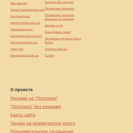
hospice-life.com.ua/
Веб мастер
Перевозка больных
https://motokosmos.ua/
Перевозка лежачих
Синтезаторы
больных за границу
agrotechnika.com.ua
Шкафы купе
perevod.agency
Брендовые сумки
europeservice.com.ua
Натяжные потолки Nova
mk-translations.ua
Stelya
текст юа
maltina.com.ua
kievperevod.com.ua
Cылки
О проекте
Реклама на "Протокол"
"Протокол" без реклами!
Карта сайта
Тендер на юридическую услугу
Пользовательское соглашение