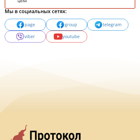
цели
Мы в социальных сетях:
page
group
telegram
viber
youtube