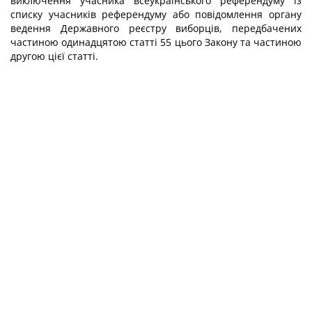
виключення учасника всеукраїнського референдуму із
списку учасників референдуму або повідомлення органу
ведення Державного реєстру виборців, передбачених
частиною одинадцятою статті 55 цього Закону та частиною
другою цієї статті.