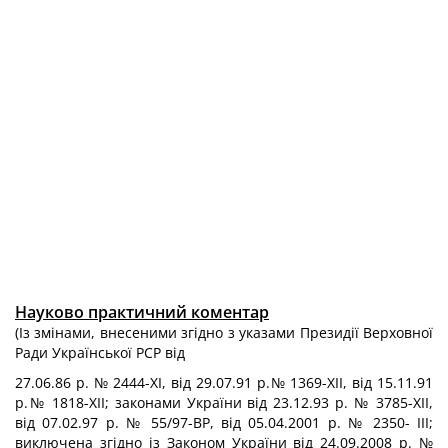
Науково практичний коментар
(Із змінами, внесеними згідно з указами Президії Верховної
Ради Української PCP від
27.06.86 р. № 2444-ХІ, від 29.07.91 р.№ 1369-ХІІ, від 15.11.91
р.№ 1818-ХІІ; законами України від 23.12.93 р. № 3785-ХІІ,
від 07.02.97 р. № 55/97-ВР, від 05.04.2001 p. № 2350- ІІІ;
виключена згідно із Законом України від 24.09.2008 p. №