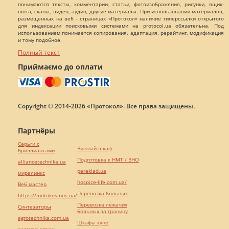
понимаются тексты, комментарии, статьи, фотоизображения, рисунки, ящик-
шота, сканы, видео, аудио, другие материалы. При использовании материалов,
размещенных на веб - страницах «Протокол» наличие гиперссылки открытого
для индексации поисковыми системами на protocol.ua обязательна. Под
использованием понимается копирования, адаптация, рерайтинг, модификация
и тому подобное.
Полный текст
Приймаємо до оплати
Copyright © 2014-2026 «Протокол». Все права защищены.
Партнёры
Серьги с
Винный шкаф
бриллиантами
Подготовка к НМТ / ВНО
alliancetechnika.ua
pereklad.ua
миралинкс
hospice-life.com.ua/
Веб мастер
Перевозка больных
https://motokosmos.ua/
Перевозка лежачих
Синтезаторы
больных за границу
agrotechnika.com.ua
Шкафы купе