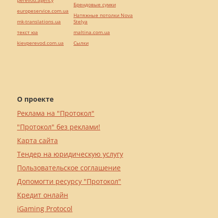
perevod.agency
Брендовые сумки
europeservice.com.ua
Натяжные потолки Nova
mk-translations.ua
Stelya
текст юа
maltina.com.ua
kievperevod.com.ua
Cылки
О проекте
Реклама на "Протокол"
"Протокол" без реклами!
Карта сайта
Тендер на юридическую услугу
Пользовательское соглашение
Допомогти ресурсу "Протокол"
Кредит онлайн
iGaming Protocol