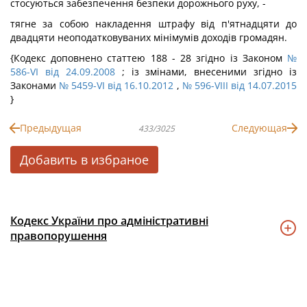
стосуються забезпечення безпеки дорожнього руху, -
тягне за собою накладення штрафу від п'ятнадцяти до
двадцяти неоподатковуваних мінімумів доходів громадян.
{Кодекс доповнено статтею 188 - 28 згідно із Законом
№
586-VI від 24.09.2008
; із змінами, внесеними згідно із
Законами
№ 5459-VI від 16.10.2012
,
№ 596-VIII від 14.07.2015
}
Предыдущая
Следующая
433/3025
Добавить в избраное
Кодекс України про адміністративні
правопорушення