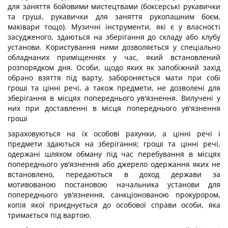
для заняття бойовими мистецтвами (боксерські рукавички
та груші, рукавички для заняття рукопашним боєм,
маківари тощо). Музичні інструменти, які є у власності
засудженого, здаються на зберігання до складу або клубу
установи. Користування ними дозволяється у спеціально
обладнаних приміщеннях у час, який встановлений
розпорядком дня. Особи, щодо яких як запобіжний захід
обрано взяття під варту, забороняється мати при собі
гроші та цінні речі, а також предмети, не дозволені для
зберігання в місцях попереднього ув'язнення. Вилучені у
них при доставленні в місця попереднього ув'язнення
гроші
зараховуються на їх особові рахунки, а цінні речі і
предмети здаються на зберігання; гроші та цінні речі,
одержані шляхом обману під час перебування в місцях
попереднього ув'язнення або джерело одержання яких не
встановлено, передаються в доход держави за
мотивованою постановою начальника установи для
попереднього ув'язнення, санкціонованою прокурором,
копія якої приєднується до особової справи особи, яка
тримається під вартою.