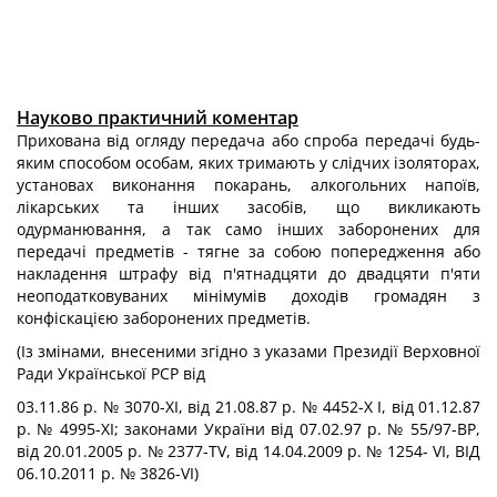
Науково практичний коментар
Прихована від огляду передача або спроба передачі будь-
яким способом особам, яких тримають у слідчих ізоляторах,
установах виконання покарань, алкогольних напоїв,
лікарських та інших засобів, що викликають
одурманювання, а так само інших заборонених для
передачі предметів - тягне за собою попередження або
накладення штрафу від п'ятнадцяти до двадцяти п'яти
неоподатковуваних мінімумів доходів громадян з
конфіскацією заборонених предметів.
(Із змінами, внесеними згідно з указами Президії Верховної
Ради Української PCP від
03.11.86 p. № 3070-ХІ, від 21.08.87 р. № 4452-Х І, від 01.12.87
p. № 4995-ХІ; законами України від 07.02.97 р. № 55/97-ВР,
від 20.01.2005 p. № 2377-TV, від 14.04.2009 p. № 1254- VI, ВІД
06.10.2011 p. № 3826-VI)