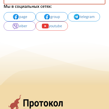
Мы в социальных сетях:
page
group
telegram
viber
youtube