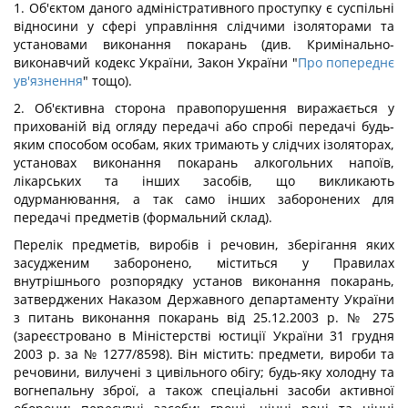
1. Об'єктом даного адміністративного проступку є суспільні
відносини у сфері управління слідчими ізоляторами та
установами виконання покарань (див. Кримінально-
виконавчий кодекс України, Закон України "
Про попереднє
ув'язнення
" тощо).
2. Об'єктивна сторона правопорушення виражається у
прихованій від огляду передачі або спробі передачі будь-
яким способом особам, яких тримають у слідчих ізоляторах,
установах виконання покарань алкогольних напоїв,
лікарських та інших засобів, що викликають
одурманювання, а так само інших заборонених для
передачі предметів (формальний склад).
Перелік предметів, виробів і речовин, зберігання яких
засудженим заборонено, міститься у Правилах
внутрішнього розпорядку установ виконання покарань,
затверджених Наказом Державного департаменту України
з питань виконання покарань від 25.12.2003 р. № 275
(зареєстровано в Міністерстві юстиції України 31 грудня
2003 р. за № 1277/8598). Він містить: предмети, вироби та
речовини, вилучені з цивільного обігу; будь-яку холодну та
вогнепальну зброї, а також спеціальні засоби активної