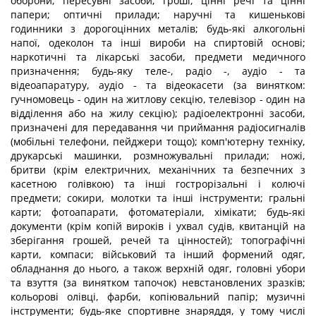
оборони; пересувні засоби; гроші, цінні речі та цінні
папери; оптичні прилади; наручні та кишенькові
годинники з дорогоцінних металів; будь-які алкогольні
напої, одеколон та інші вироби на спиртовій основі;
наркотичні та лікарські засоби, предмети медичного
призначення; будь-яку теле-, радіо -, аудіо - та
відеоапаратуру, аудіо - та відеокасети (за винятком:
гучномовець - один на житлову секцію, телевізор - один на
відділення або на жилу секцію); радіоелектронні засоби,
призначені для передавання чи приймання радіосигналів
(мобільні телефони, пейджери тощо); комп'ютерну техніку,
друкарські машинки, розмножувальні прилади; ножі,
бритви (крім електричних, механічних та безпечних з
касетною голівкою) та інші гострорізальні і колючі
предмети; сокири, молотки та інші інструменти; гральні
карти; фотоапарати, фотоматеріали, хімікати; будь-які
документи (крім копій вироків і ухвал судів, квитанцій на
зберігання грошей, речей та цінностей); топографічні
карти, компаси; військовий та інший формений одяг,
обладнання до нього, а також верхній одяг, головні убори
та взуття (за винятком тапочок) невстановлених зразків;
кольорові олівці, фарби, копіювальний папір; музичні
інструменти; будь-яке спортивне знаряддя, у тому числі