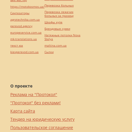
Веб мастер
Перевозка больных
https://motokosmos.ua/
Перевозка лежачих
Синтезаторы
больных за границу
agrotechnika.com.ua
Шкафы купе
perevod.agency
Брендовые сумки
europeservice.com.ua
Натяжные потолки Nova
mk-translations.ua
Stelya
текст юа
maltina.com.ua
kievperevod.com.ua
Cылки
О проекте
Реклама на "Протокол"
"Протокол" без реклами!
Карта сайта
Тендер на юридическую услугу
Пользовательское соглашение