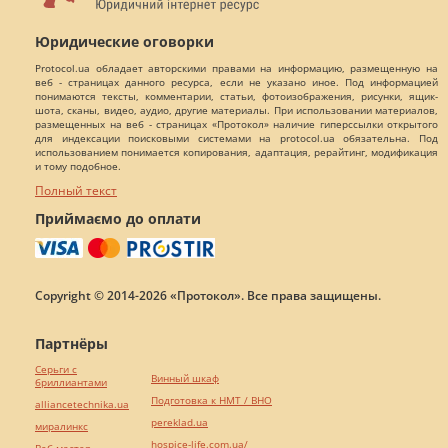
Юридические оговорки
Protocol.ua обладает авторскими правами на информацию, размещенную на
веб - страницах данного ресурса, если не указано иное. Под информацией
понимаются тексты, комментарии, статьи, фотоизображения, рисунки, ящик-
шота, сканы, видео, аудио, другие материалы. При использовании материалов,
размещенных на веб - страницах «Протокол» наличие гиперссылки открытого
для индексации поисковыми системами на protocol.ua обязательна. Под
использованием понимается копирования, адаптация, рерайтинг, модификация
и тому подобное.
Полный текст
Приймаємо до оплати
Copyright © 2014-2026 «Протокол». Все права защищены.
Партнёры
Серьги с
Винный шкаф
бриллиантами
Подготовка к НМТ / ВНО
alliancetechnika.ua
pereklad.ua
миралинкс
hospice-life.com.ua/