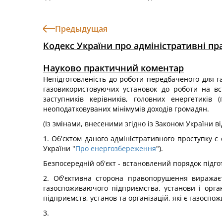
Предыдущая
Кодекс України про адміністративні п
Науково практичний коментар
Непідготовленість до роботи передбаченого для г
газовикористовуючих установок до роботи на в
заступників керівників, головних енергетиків 
неоподатковуваних мінімумів доходів громадян.
(Із змінами, внесеними згідно із Законом України ві
1. Об'єктом даного адміністративного проступку є
України "
Про енергозбереження
").
Безпосередній об'єкт - встановлений порядок підг
2. Об'єктивна сторона правопорушення виражаєт
газоспоживаючого підприємства, установи і орга
підприємств, установ та організацій, які є газосп
3.