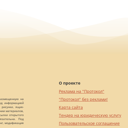
О проекте
Реклама на "Протокол"
"Протокол" без реклами!
 размещенную на
Под информацией
Карта сайта
 рисунки, ящик-
ании материалов,
Тендер на юридическую услугу
сылки открытого
язательна. Под
Пользовательское соглашение
нг, модификация