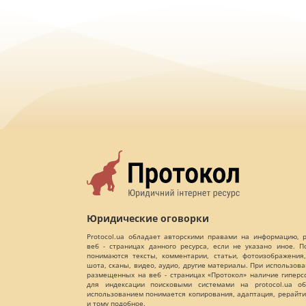
Юридические оговорки
Protocol.ua обладает авторскими правами на информацию,
веб - страницах данного ресурса, если не указано иное. 
понимаются тексты, комментарии, статьи, фотоизображения,
шота, сканы, видео, аудио, другие материалы. При использов
размещенных на веб - страницах «Протокол» наличие гиперс
для индексации поисковыми системами на protocol.ua об
использованием понимается копирования, адаптация, рерайти
и тому подобное.