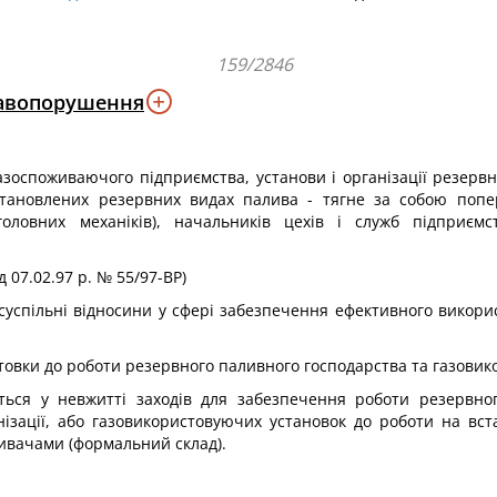
159/2846
равопорушення
азоспоживаючого підприємства, установи і організації резервн
становлених резервних видах палива - тягне за собою попе
(головних механіків), начальників цехів і служб підприєм
д 07.02.97 р. № 55/97-ВР)
 суспільні відносини у сфері забезпечення ефективного викор
отовки до роботи резервного паливного господарства та газови
ься у невжитті заходів для забезпечення роботи резервно
нізації, або газовикористовуючих установок до роботи на вс
оживачами (формальний склад).