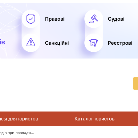
исы для юристов
Каталог юристов
дів при провадж...