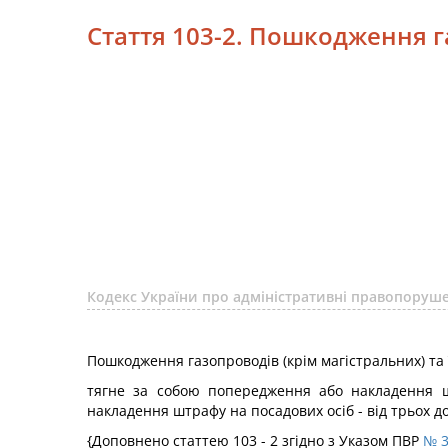
Стаття 103-2. Пошкодження г
Кодекс України про адміністративні правопору
Пошкодження газопроводів (крім магістральних) та 
тягне за собою попередження або накладення ш
накладення штрафу на посадових осіб - від трьох д
{Доповнено статтею 103 - 2 згідно з Указом ПВР
№ 3