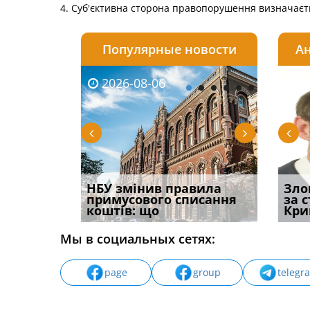
4. Суб'єктивна сторона правопорушення визначаєть
Популярные новости
Ан
2026-08-06
2026-08-03
2026-
20
і
НБУ змінив правила
Водії можуть отримати
Якщо с
Зло
способом
примусового списання
компенсацію за
відшк
за 
вих
коштів: що
незаконні дії
наявні
Кри
Мы в социальных сетях:
page
group
telegr