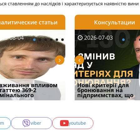
ся ставленням до наслідків і характеризується наявністю вини 
алитические статьи
Консультации
08-06
26-08-04
2026-05-25
2026-08-06
2026-08-04
2026-07-03
2026-07-30
уд встановив для
вживання впливом
Кого з юристів замінить
Документи, на яких не
Переоформлення
Нові критерії для
Восьмий ААС фак
одування шкоди
статтею 369-2
ШІ, а хто зароблятиме
проставляється
відстрочки за іншою
бронювання на
підтвердив, що 
с
мінального
міль
апостиль: пер
підставою: нов
підприємствах, що
може скас
am
viber
youtube