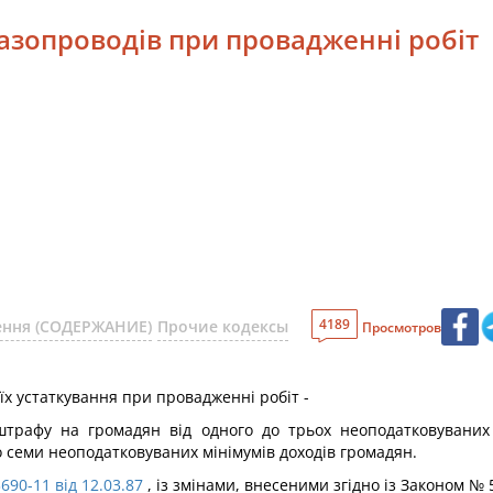
азопроводів при провадженні робіт
4189
шення (СОДЕРЖАНИЕ)
Прочие кодексы
Просмотров
їх устаткування при провадженні робіт -
трафу на громадян від одного до трьох неоподатковуваних 
о семи неоподатковуваних мінімумів доходів громадян.
690-11 від 12.03.87
, із змінами, внесеними згідно із Законом № 5