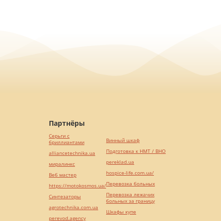
Партнёры
Серьги с
Винный шкаф
бриллиантами
Подготовка к НМТ / ВНО
alliancetechnika.ua
pereklad.ua
миралинкс
hospice-life.com.ua/
Веб мастер
Перевозка больных
https://motokosmos.ua/
Перевозка лежачих
Синтезаторы
больных за границу
agrotechnika.com.ua
Шкафы купе
perevod.agency