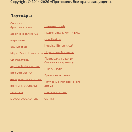
Copyright © 2014-2026 «Протокол». Все права защищены.
Партнёры
Серьги с
Винный шкаф
бриллиантами
Подготовка к НМТ / ВНО
alliancetechnika.ua
pereklad.ua
миралинкс
hospice-life.com.ua/
Веб мастер
Перевозка больных
https://motokosmos.ua/
Перевозка лежачих
Синтезаторы
больных за границу
agrotechnika.com.ua
Шкафы купе
perevod.agency
Брендовые сумки
europeservice.com.ua
Натяжные потолки Nova
mk-translations.ua
Stelya
текст юа
maltina.com.ua
kievperevod.com.ua
Cылки