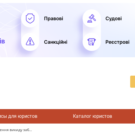
исы для юристов
Каталог юристов
ння викиду заб...