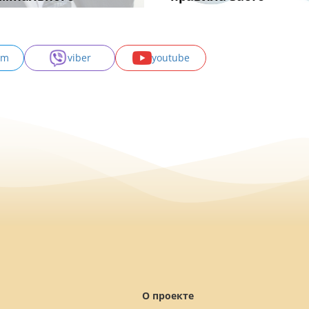
am
viber
youtube
О проекте