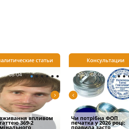
алитические статьи
Консультации
08-05
26-08-04
2026-07-23
2026-08-05
2026-08-04
2026-08-05
2026-07-30
трафував
вживання впливом
Скорочення під час
Чоловік помер, але
Переоформлення
Чи потрібна ФОП
При зарахуванні в
ира військової
статтею 369-2
воєнного стану: як діяти
позика залишилася: як
відстрочки за іншою
печатка у 2026 році:
покарання днів
и за ігн
мінального
робото
фраза «на
підставою: нов
правила засто
тримання пі