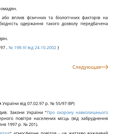
ромадян.
 або вплив фізичних та біологічних факторів на
бхідність одержання такого дозволу передбачена
дян.
.97 ,
№ 198-IV від 24.10.2002
}
Следующая
 України від 07.02.97 р. № 55/97-ВР)
див. Закони України "
Про охорону навколишнього
ерного повітря населених місць (від забруднення
ня 1997 р. № 201).
вітря
" атмосферне повітря - це життєво важливий