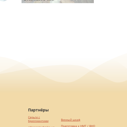
Партнёры
Серьги с
Винный шкаф
бриллиантами
Подготовка к НМТ / ВНО