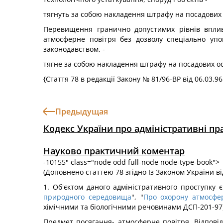
тягнуть за собою накладення штрафу на посадових о
Перевищення гранично допустимих рівнів впливу
атмосферне повітря без дозволу спеціально упо
законодавством, -
тягне за собою накладення штрафу на посадових осі
{Стаття 78 в редакції Закону № 81/96-ВР від 06.03.96
Предыдущая
Кодекс України про адміністративні п
Науково практичний коментар
-10155" class="node odd full-node node-type-book">
(Доповнено статтею 78 згідно Із Законом України від
1. Об'єктом даного адміністративного проступку 
природного середовища
", "
Про охорону атмосфе
хімічними та біологічними речовинами ДСП-201-97),
Предмет посягання- атмосферне повітря. Відповід