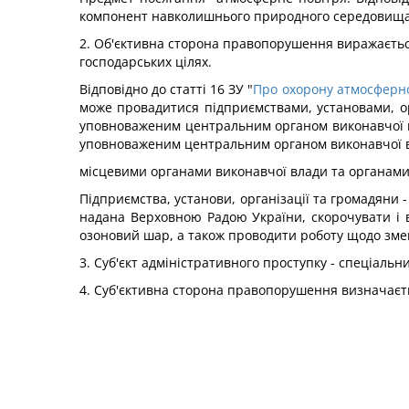
компонент навколишнього природного середовища, 
2. Об'єктивна сторона правопорушення виражається
господарських цілях.
Відповідно до статті 16 ЗУ "
Про охорону атмосферно
може провадитися підприємствами, установами, ор
уповноваженим центральним органом виконавчої вл
уповноваженим центральним органом виконавчої вл
місцевими органами виконавчої влади та органами 
Підприємства, установи, організації та громадяни -
надана Верховною Радою України, скорочувати і
озоновий шар, а також проводити роботу щодо зме
3. Суб'єкт адміністративного проступку - спеціальн
4. Суб'єктивна сторона правопорушення визначаєтьс