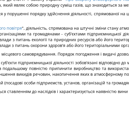
який являє собою природну суміш газів, що знаходиться за м
 у порушенні порядку здійснення діяльності, спрямованої на 
го повітря
", діяльність, спрямована на штучні зміни стану ат
ганізаціями та громадянами - суб'єктами підприємницької дія
ади з питань екології та природних ресурсів або його терито
ади з питань охорони здоров'я або його територіальними орг
місцевого самоврядування. Порядок погодження і видачі дозвол
 суб'єкти підприємницької діяльності зобов'язані відповідно до 
 в подальшому повністю припинити виробництво та використа
ншення викидів речовин, накопичення яких в атмосферному пові
ий (посадові особи підприємств, установ, організацій та громадян
я ставленням до наслідків і характеризується наявністю вини я