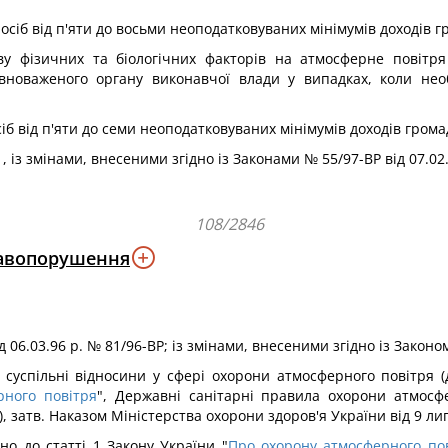
сіб від п'яти до восьми неоподатковуваних мінімумів доходів г
 фізичних та біологічних факторів на атмосферне повітря
вноваженого органу виконавчої влади у випадках, коли нео
б від п'яти до семи неоподатковуваних мінімумів доходів грома
 , із змінами, внесеними згідно із Законами № 55/97-ВР від 07.02
108/2846
равопорушення
 06.03.96 р. № 81/96-ВР; із змінами, внесеними згідно із Законом
є суспільні відносини у сфері охорони атмосферного повітря (
рного повітря
", Державні санітарні правила охорони атмосф
 затв. Наказом Міністерства охорони здоров'я України від 9 лип
но до статті 1 Закону України "
Про охорону атмосферного по