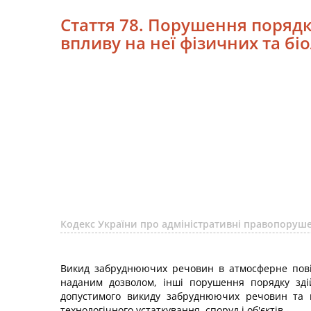
Стаття 78. Порушення поряд
впливу на неї фізичних та бі
Кодекс України про адміністративні правопору
Викид забруднюючих речовин в атмосферне повіт
наданим дозволом, інші порушення порядку зд
допустимого викиду забруднюючих речовин та н
технологічного устаткування, споруд і об'єктів -