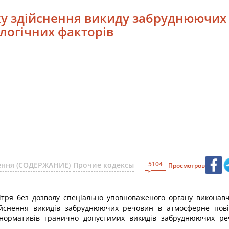
ку здійснення викиду забруднюючих
ологічних факторів
5104
шення (СОДЕРЖАНИЕ)
Прочие кодексы
Просмотров
ря без дозволу спеціально уповноваженого органу виконав
ійснення викидів забруднюючих речовин в атмосферне пові
ормативів гранично допустимих викидів забруднюючих реч