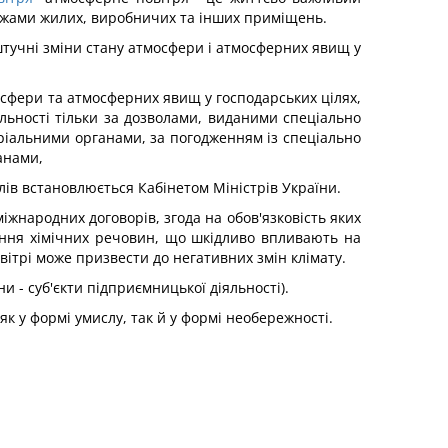
ежами жилих, виробничих та інших приміщень.
штучні зміни стану атмосфери і атмосферних явищ у
мосфери та атмосферних явищ у господарських цілях,
льності тільки за дозволами, виданими спеціально
ріальними органами, за погодженням із спеціально
анами,
ів встановлюється Кабінетом Міністрів України.
міжнародних договорів, згода на обов'язковість яких
ння хімічних речовин, що шкідливо впливають на
трі може призвести до негативних змін клімату.
и - суб'єкти підприємницької діяльності).
к у формі умислу, так й у формі необережності.