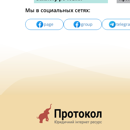
Мы в социальных сетях:
page
group
telegr