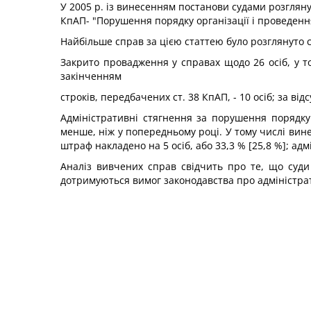
У 2005 р. із винесенням постанови судами розгляну
КпАП- "Порушення порядку організації і проведення 
Найбільше справ за цією статтею було розглянуто су
Закрито провадження у справах щодо 26 осіб, у то
закінченням
строків, передбачених ст. 38 КпАП, - 10 осіб; за ві
Адміністративні стягнення за порушення порядку о
менше, ніж у попередньому році. У тому числі вине
штраф накладено на 5 осіб, або 33,3 % [25,8 %]; адм
Аналіз вивчених справ свідчить про те, що суди
дотримуються вимог законодавства про адміністр