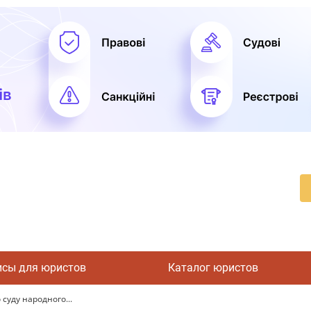
исы для юристов
Каталог юристов
суду народного...