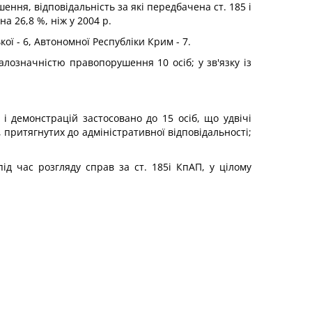
ння, відповідальність за які передбачена ст. 185 і
а 26,8 %, ніж у 2004 р.
ої - 6, Автономної Республіки Крим - 7.
алозначністю правопорушення 10 осіб; у зв'язку із
 і демонстрацій застосовано до 15 осіб, що удвічі
 притягнутих до адміністративної відповідальності;
д час розгляду справ за ст. 185і КпАП, у цілому