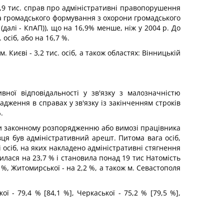
31,9 тис. справ про адміністративні правопорушення
на громадського формування з охорони громадського
(далі - КпАП)), що на 16,9% менше, ніж у 2004 р. До
осіб, або на 16,7 %.
 Києві - 3,2 тис. осіб, а також областях: Вінницькій
ної відповідальності у зв'язку з малозначністю
адження в справах у зв'язку із закінченням строків
.
ри законному розпорядженню або вимозі працівника
вця був адміністративний арешт. Питома вага осіб,
і осіб, на яких накладено адміністративні стягнення
лася на 23,7 % і становила понад 19 тис Натомість
 %, Житомирської - на 2,2 %, а також м. Севастополя
ї - 79,4 % [84,1 %], Черкаської - 75,2 % [79,5 %],