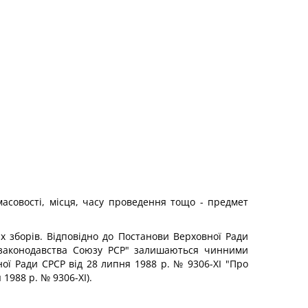
асовості, місця, часу проведення тощо - предмет
х зборів. Відповідно до Постанови Верховної Ради
в законодавства Союзу PCP" залишаються чинними
ої Ради СРСР від 28 липня 1988 р. № 9306-ХІ "Про
 1988 р. № 9306-ХІ).