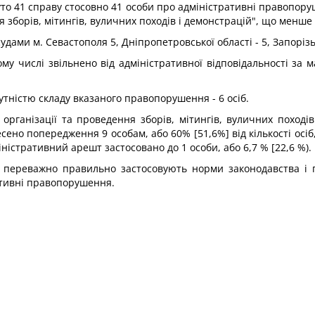
то 41 справу стосовно 41 особи про адміністративні правопоруше
зборів, мітингів, вуличних походів і демонстрацій", що менше н
дами м. Севастополя 5, Дніпропетровської області - 5, Запорізьк
му числі звільнено від адміністративної відповідальності за м
дсутністю складу вказаного правопорушення - 6 осіб.
рганізації та проведення зборів, мітингів, вуличних походів
сено попередження 9 особам, або 60% [51,6%] від кількості осіб,
іністративний арешт застосовано до 1 особи, або 6,7 % [22,6 %).
 переважно правильно застосовують норми законодавства і пі
ативні правопорушення.