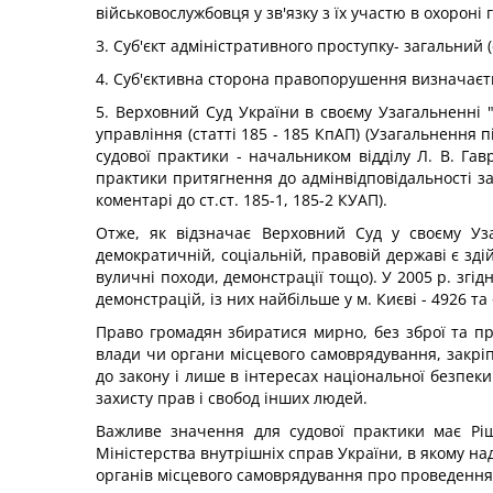
військовослужбовця у зв'язку з їх участю в охороні
3. Суб'єкт адміністративного проступку- загальний (
4. Суб'єктивна сторона правопорушення визначаєть
5. Верховний Суд України в своєму Узагальненні
управління (статті 185 - 185 КпАП) (Узагальнення
судової практики - начальником відділу Л. В. Га
практики притягнення до адмінвідповідальності за
коментарі до ст.ст. 185-1, 185-2 КУАП).
Отже, як відзначає Верховний Суд у своєму Уз
демократичній, соціальній, правовій державі є зді
вуличні походи, демонстрації тощо). У 2005 р. згі
демонстрацій, із них найбільше у м. Києві - 4926 та 
Право громадян збиратися мирно, без зброї та пр
влади чи органи місцевого самоврядування, закріп
до закону і лише в інтересах національної безпек
захисту прав і свобод інших людей.
Важливе значення для судової практики має Ріш
Міністерства внутрішніх справ України, в якому над
органів місцевого самоврядування про проведення з