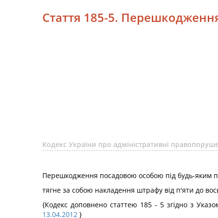
Стаття 185-5. Перешкодження
Кодекс України про адміністративні правопору
Перешкодження посадовою особою під будь-яким при
тягне за собою накладення штрафу від п'яти до во
{Кодекс доповнено статтею 185 - 5 згідно з Указ
13.04.2012
}