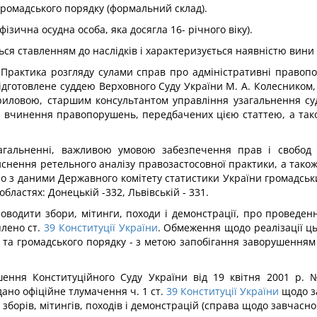
 громадського порядку (формальний склад).
фізична осудна особа, яка досягла 16- річного віку).
ся ставленням до наслідків і характеризується наявністю вини 
 "Практика розгляду сулами справ про адміністративні право
 підготовлене суддею Верховного Суду України М. А. Колеснико
вриловою, старшим консультантом управління узагальнення су
 вчинення правопорушень, передбачених цією статтею, а також
агальненні, важливою умовою забезпечення прав і свобод г
йснення ретельного аналізу правозастосовної практики, а також
дно з даними Державного комітету статистики України громадсь
областях: Донецькій -332, Львівській - 331.
оводити збори, мітинги, походи і демонстрації, про проведе
лено ст.
39
Конституції України
. Обмеження щодо реалізації ц
и та громадського порядку - з метою запобігання заворушення
ення Конституційного Суду України від 19 квітня 2001 р. 
ано офіційне тлумачення ч. 1 ст.
39
Конституції України
щодо за
борів, мітингів, походів і демонстрацій (справа щодо завчасно