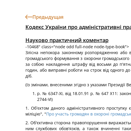
Предыдущая
Кодекс України про адміністративні п
Науково практичний коментар
-10468" class="node odd full-node node-type-book">
Злісна непокора законному розпорядженню або ви
громадського формування з охорони громадського по
за собою накладення штрафу від восьми до п'ятна
годин, або виправні роботи на строк від одного до
діб.
(Із змінами, внесеними згідно з указами Президії В
p. № 6347-ХІ, від 18.01.91 p. № 647 X11: закон
2744-VI)
1. Об'єктом даного адміністративного проступку 
міліцію", "
Про участь громадян в охороні громадськ
2. Об'єктивна сторона правопорушення виражається
ним службових обов'язків, а також вчиненні та