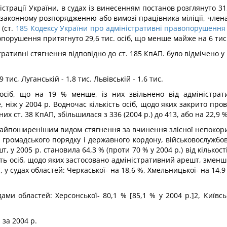
ністрації України, в судах із винесенням постанов розглянуто 
и законному розпорядженню або вимозі працівника міліції, чле
(ст.
185
Кодексу України про адміністративні правопорушення
порушення притягнуто 29,6 тис. осіб, що менше майже на 6 тис. 
ративні стягнення відповідно до ст. 185 КпАП. було відмічено у м.
9 тис, Луганській - 1,8 тис. Львівській - 1,6 тис.
сіб, що на 19 % менше, із них звільнено від адміністратив
 ніж у 2004 р. Водночас кількість осіб, щодо яких закрито пров
 ст. 38 КпАП, збільшилася з 336 (2004 р.) до 413, або на 22,9 %
. найпоширенішим видом стягнення за вчинення злісної непоко
 громадського порядку і державного кордону, військовослужбо
 у 2005 р. становила 64,3 % (проти 70 % у 2004 р.) від кількост
ь осіб, щодо яких застосовано адміністративний арешт, зменши
 у судах областей: Черкаської- на 18,6 %, Хмельницької- на 14,9
и областей: Херсонської- 80,1 % [85,1 % у 2004 р.]2, Київсько
 за 2004 р.