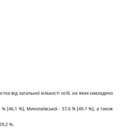
стка від загальної кількості осіб, на яких накладено
% [46,1 %], Миколаївської - 57,6 % [49,1 %], а також
29,2 %.