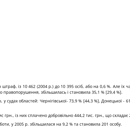
траф, із 10 462 (2004 р.) до 10 395 осіб, або на 0,6 %. Але їх ча
о правопорушення, збільшилась і становила 35,1 % [29,4 %].
 судах областей: Чернігівської- 73,9 % [44,3 %], Донецької - 61 
грн., із них сплачено добровільно 444,2 тис. грн., що складає 
боти, у 2005 р. збільшилася на 9,2 % та становила 201 особу.