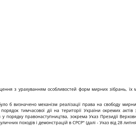
щення з урахуванням особливостей форм мирних зібрань, їх м
 було б визначено механізм реалізації права на свободу мирни
о порядок тимчасової дії на території України окремих акті
я у порядку правонаступництва, зокрема Указ Президії Верховн
уличних походів і демонстрацій в СРСР" (далі - Указ від 28 липня