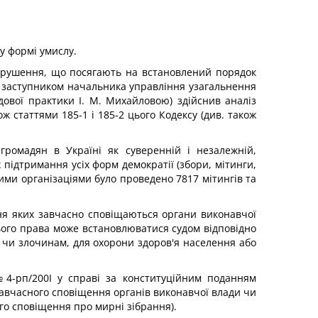
у формі умислу.
порушення, що посягають на встановлений порядок
м, заступником начальника управління узагальнення
дової практики І. М. Михайловою) здійснив аналіз
 статтями 185-1 і 185-2 цього Кодексу (див. також
ромадян в Україні як суверенній і незалежній,
 підтримання усіх форм демократії (збори, мітинги,
кими організаціями було проведено 7817 мітингів та
ння яких завчасно сповіщаються органи виконавчої
ього права може встановлюватися судом відповідно
м чи злочинам, для охорони здоров'я населення або
№4-рп/200І у справі за конституційним поданням
вчасного сповіщення органів виконавчої влади чи
го сповіщення про мирні зібрання).