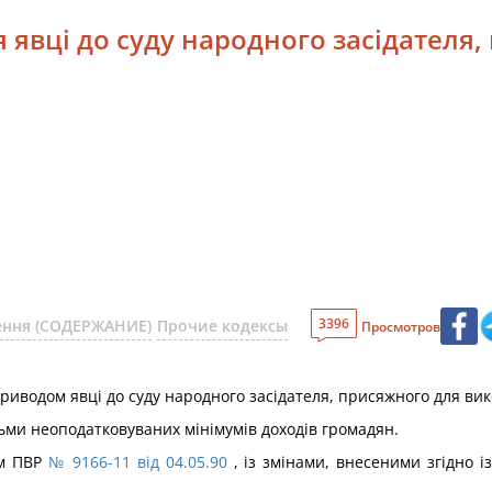
 явці до суду народного засідателя
3396
шення (СОДЕРЖАНИЕ)
Прочие кодексы
Просмотров
водом явці до суду народного засідателя, присяжного для вико
сьми неоподатковуваних мінімумів доходів громадян.
ом ПВР
№ 9166-11 від 04.05.90
, із змінами, внесеними згідно і