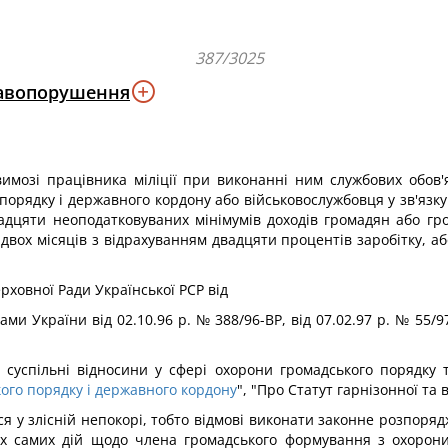
387/3025
равопорушення
мозі працівника міліції при виконанні ним службових обов'
рядку і державного кордону або військовослужбовця у зв'язку 
дцяти неоподатковуваних мінімумів доходів громадян або гро
 двох місяців з відрахуванням двадцяти процентів заробітку, 
ерховної Ради Української PCP від
ами України від 02.10.96 p. № 388/96-ВР, від 07.02.97 р. № 55/97-
є суспільні відносини у сфері охорони громадського порядку 
ого порядку і державного кордону
", "Про Статут гарнізонної та
 у злісній непокорі, тобто відмові виконати законне розпоряд
ких самих дій щодо члена громадського формування з охорони