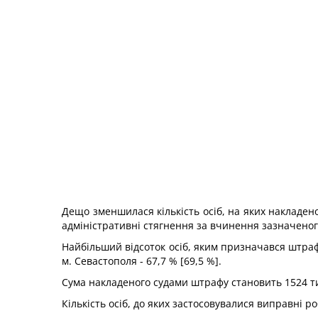
Дещо зменшилася кількість осіб, на яких накладено ш
адміністративні стягнення за вчинення зазначеног
Найбільший відсоток осіб, яким призначався штраф, у
м. Севастополя - 67,7 % [69,5 %].
Сума накладеного судами штрафу становить 1524 тис 
Кількість осіб, до яких застосовувалися виправні ро