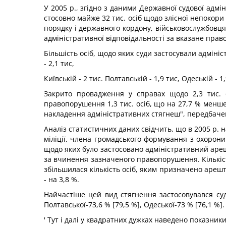
У 2005 p., згідно з даними Державної судової адмі
стосовно майже 32 тис. осіб щодо злісної непокор
порядку і державного кордону, військовослужбовця 
адміністративної відповідальності за вказане право
Більшість осіб, щодо яких суди застосували адмініст
- 2,1 тис,
Київській - 2 тис. Полтавській - 1,9 тис, Одеській - 1,
Закрито провадження у справах щодо 2,3 тис. о
правопорушення 1,3 тис. осіб, що на 27,7 % менше,
накладення адміністративних стягнеш", передбачених
Аналіз статистичних даних свідчить, що в 2005 р
міліції, члена громадського формування з охорони
щодо яких було застосовано адміністративний арешт,
за вчинення зазначеного правопорушення. Кількіст
збільшилася кількість осіб, яким призначено арешт,
- на 3,8 %.
Найчастіше цей вид стягнення застосовувався судам
Полтавської-73,6 % [79,5 %], Одеської-73 % [76,1 %].
' Тут і далі у квадратних дужках наведено показники