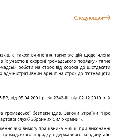
Следующая
язків, а також вчинення таких же дій щодо члена
з їх участю в охороні громадського порядку - тягне
мадські роботи на строк від сорока до шістдесяти
або адміністративний арешт на строк до п'ятнадцяти
ВР, від 05.04.2001 р. № 2342-ІІІ, від 02.12.2010 р. X
та громадської безпеки (див. Закони України "Про
 вартової служб Збройних Сил України").
ження або вимогу працівника міліції при виконанні
 громадського порядку і державного кордону або