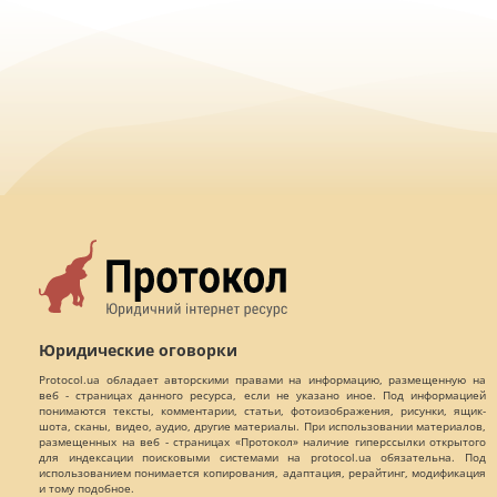
Юридические оговорки
Protocol.ua обладает авторскими правами на информацию, размещенную на
веб - страницах данного ресурса, если не указано иное. Под информацией
понимаются тексты, комментарии, статьи, фотоизображения, рисунки, ящик-
шота, сканы, видео, аудио, другие материалы. При использовании материалов,
размещенных на веб - страницах «Протокол» наличие гиперссылки открытого
для индексации поисковыми системами на protocol.ua обязательна. Под
использованием понимается копирования, адаптация, рерайтинг, модификация
и тому подобное.