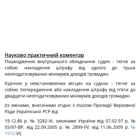
Науково практичний коментар
Пошкодження внутрішнього обладнання суден - тягне за
собою накладення штрафу від одного до трьох
неоподатковуваних мінімумів доходів громадян.
Куріння у невстановлених місцях на суднах - тягне за
собою попередження або накладення штрафу від п'яти до
двадцяти неоподатковуваних мінімумів доходів громадян.
(Із змінами, внесеними згідно з Указом Президії Верховної
Ради Української PCP від
19.12.86 р. № 3282-ХІ; законами України від 07.02.97 р. №
55/97-ВР, від 22.09.2005 p. № 2899-FV, від 11.06.2009 р.
№
1512-
VI)