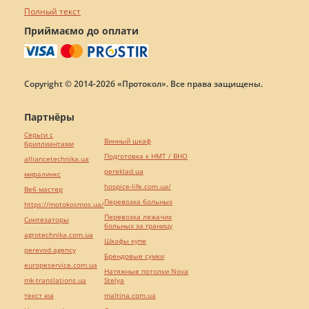
Полный текст
Приймаємо до оплати
Copyright © 2014-2026 «Протокол». Все права защищены.
Партнёры
Серьги с
Винный шкаф
бриллиантами
Подготовка к НМТ / ВНО
alliancetechnika.ua
pereklad.ua
миралинкс
hospice-life.com.ua/
Веб мастер
Перевозка больных
https://motokosmos.ua/
Перевозка лежачих
Синтезаторы
больных за границу
agrotechnika.com.ua
Шкафы купе
perevod.agency
Брендовые сумки
europeservice.com.ua
Натяжные потолки Nova
mk-translations.ua
Stelya
текст юа
maltina.com.ua