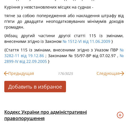
Куріння у невстановлених місцях на суднах -
тягне за собою попередження або накладення штрафу від
п'яти до двадцяти неоподатковуваних мінімумів доходів
громадян.
{Абзац другий частини другої статті 115 із змінами,
внесеними згідно із Законом
№ 1512-VI від 11.06.2009
}
{Стаття 115 із змінами, внесеними згідно з Указом ПВР
№
3282-11 від 19.12.86
; Законами № 55/97-ВР від 07.02.97 ,
№
2899-IV від 22.09.2005
}
Предыдущая
Следующая
176/3025
Добавить в избраное
Кодекс України про адміністративні
правопорушення