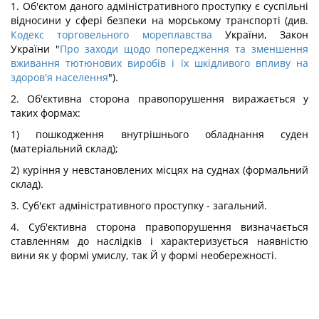
1. Об'єктом даного адміністративного проступку є суспільні
відносини у сфері безпеки на морському транспорті (див.
Кодекс торговельного мореплавства
України, Закон
України "
Про заходи щодо попередження та зменшення
вживання тютюнових виробів і їх шкідливого впливу на
здоров'я населення
").
2. Об'єктивна сторона правопорушення виражається у
таких формах:
1) пошкодження внутрішнього обладнання суден
(матеріальний склад);
2) куріння у невстановлених місцях на суднах (формальний
склад).
3. Суб'єкт адміністративного проступку - загальний.
4. Суб'єктивна сторона правопорушення визначається
ставленням до наслідків і характеризується наявністю
вини як у формі умислу, так Й у формі необережності.