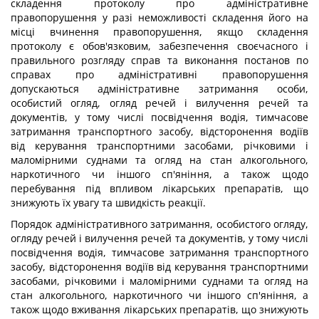
складення протоколу про адміністративне
правопорушення у разі неможливості складення його на
місці вчинення правопорушення, якщо складення
протоколу є обов'язковим, забезпечення своєчасного і
правильного розгляду справ та виконання постанов по
справах про адміністративні правопорушення
допускаються адміністративне затримання особи,
особистий огляд, огляд речей і вилучення речей та
документів, у тому числі посвідчення водія, тимчасове
затримання транспортного засобу, відсторонення водіїв
від керування транспортними засобами, річковими і
маломірними суднами та огляд на стан алкогольного,
наркотичного чи іншого сп'яніння, а також щодо
перебування під впливом лікарських препаратів, що
знижують їх увагу та швидкість реакції.
Порядок адміністративного затримання, особистого огляду,
огляду речей і вилучення речей та документів, у тому числі
посвідчення водія, тимчасове затримання транспортного
засобу, відсторонення водіїв від керування транспортними
засобами, річковими і маломірними суднами та огляд на
стан алкогольного, наркотичного чи іншого сп'яніння, а
також щодо вживання лікарських препаратів, що знижують