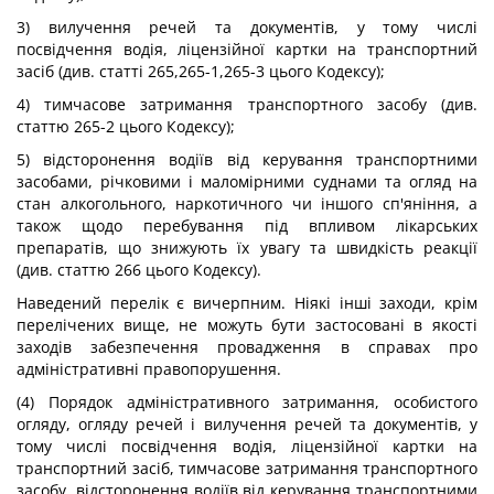
3) вилучення речей та документів, у тому числі
посвідчення водія, ліцензійної картки на транспортний
засіб (див. статті 265,265-1,265-3 цього Кодексу);
4) тимчасове затримання транспортного засобу (див.
статтю 265-2 цього Кодексу);
5) відсторонення водіїв від керування транспортними
засобами, річковими і маломірними суднами та огляд на
стан алкогольного, наркотичного чи іншого сп'яніння, а
також щодо перебування під впливом лікарських
препаратів, що знижують їх увагу та швидкість реакції
(див. статтю 266 цього Кодексу).
Наведений перелік є вичерпним. Ніякі інші заходи, крім
перелічених вище, не можуть бути застосовані в якості
заходів забезпечення провадження в справах про
адміністративні правопорушення.
(4) Порядок адміністративного затримання, особистого
огляду, огляду речей і вилучення речей та документів, у
тому числі посвідчення водія, ліцензійної картки на
транспортний засіб, тимчасове затримання транспортного
засобу, відсторонення водіїв від керування транспортними