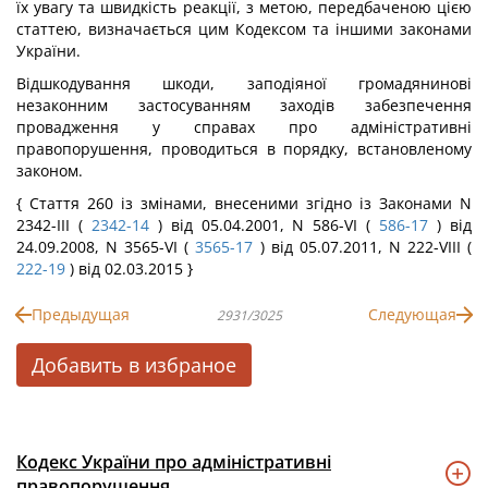
їх увагу та швидкість реакції, з метою, передбаченою цією
статтею, визначається цим Кодексом та іншими законами
України.
Відшкодування шкоди, заподіяної громадянинові
незаконним застосуванням заходів забезпечення
провадження у справах про адміністративні
правопорушення, проводиться в порядку, встановленому
законом.
{ Стаття 260 із змінами, внесеними згідно із Законами N
2342-III (
2342-14
) від 05.04.2001, N 586-VI (
586-17
) від
24.09.2008, N 3565-VI (
3565-17
) від 05.07.2011, N 222-VIII (
222-19
) від 02.03.2015 }
Предыдущая
Следующая
2931/3025
Добавить в избраное
Кодекс України про адміністративні
правопорушення