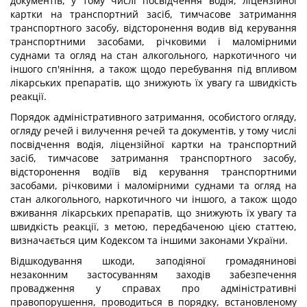
документів, у тому числі посвідчення водія, ліцензійної
картки на транспортний засіб, тимчасове затримання
транспортного засобу, відсторонення водив від керування
транспортними засобами, річковими і маломірними
суднами та огляд на стан алкогольного, наркотичного чи
іншого сп'яніння, а також щодо перебування під впливом
лікарських препаратів, що знижують їх увагу га швидкість
реакції.
Порядок адміністративного затримання, особистого огляду,
огляду речей і вилучення речей та документів, у тому числі
посвідчення водія, ліцензійної картки на транспортний
засіб, тимчасове затримання транспортного засобу,
відсторонення водіїв від керування транспортними
засобами, річковими і маломірними суднами та огляд на
стан алкогольного, наркотичного чи іншого, а також щодо
вживання лікарських препаратів, що знижують їх увагу та
швидкість реакції, з метою, передбаченою цією статтею,
визначається цим Кодексом та іншими законами України.
Відшкодування шкоди, заподіяної громадянинові
незаконним застосуванням заходів забезпечення
провадження у справах про адміністративні
правопорушення, проводиться в порядку, встановленому