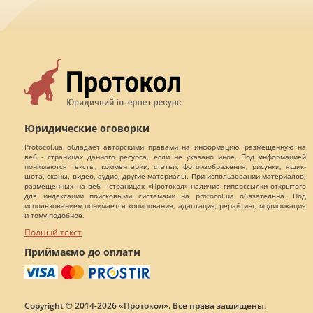
Юридические оговорки
Protocol.ua обладает авторскими правами на информацию, размещенную на
веб - страницах данного ресурса, если не указано иное. Под информацией
понимаются тексты, комментарии, статьи, фотоизображения, рисунки, ящик-
шота, сканы, видео, аудио, другие материалы. При использовании материалов,
размещенных на веб - страницах «Протокол» наличие гиперссылки открытого
для индексации поисковыми системами на protocol.ua обязательна. Под
использованием понимается копирования, адаптация, рерайтинг, модификация
и тому подобное.
Полный текст
Приймаємо до оплати
Copyright © 2014-2026 «Протокол». Все права защищены.