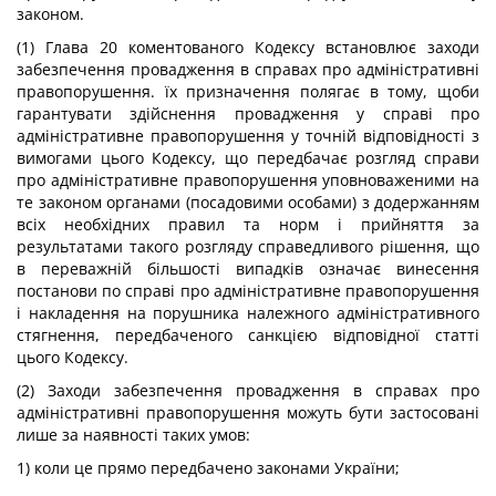
законом.
(1) Глава 20 коментованого Кодексу встановлює заходи
забезпечення провадження в справах про адміністративні
правопорушення. їх призначення полягає в тому, щоби
гарантувати здійснення провадження у справі про
адміністративне правопорушення у точній відповідності з
вимогами цього Кодексу, що передбачає розгляд справи
про адміністративне правопорушення уповноваженими на
те законом органами (посадовими особами) з додержанням
всіх необхідних правил та норм і прийняття за
результатами такого розгляду справедливого рішення, що
в переважній більшості випадків означає винесення
постанови по справі про адміністративне правопорушення
і накладення на порушника належного адміністративного
стягнення, передбаченого санкцією відповідної статті
цього Кодексу.
(2) Заходи забезпечення провадження в справах про
адміністративні правопорушення можуть бути застосовані
лише за наявності таких умов:
1) коли це прямо передбачено законами України;