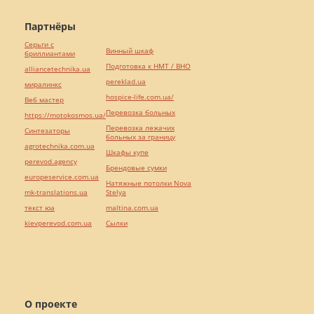
Партнёры
Серьги с
Винный шкаф
бриллиантами
Подготовка к НМТ / ВНО
alliancetechnika.ua
pereklad.ua
миралинкс
hospice-life.com.ua/
Веб мастер
Перевозка больных
https://motokosmos.ua/
Перевозка лежачих
Синтезаторы
больных за границу
agrotechnika.com.ua
Шкафы купе
perevod.agency
Брендовые сумки
europeservice.com.ua
Натяжные потолки Nova
mk-translations.ua
Stelya
текст юа
maltina.com.ua
kievperevod.com.ua
Cылки
О проекте