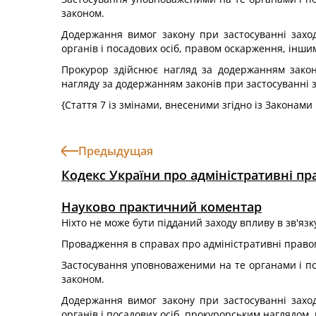
законом.
Додержання вимог закону при застосуванні захо
органів і посадових осіб, правом оскарження, інш
Прокурор здійснює нагляд за додержанням закон
нагляду за додержанням законів при застосуванні 
{Стаття 7 із змінами, внесеними згідно із Законами
Предыдущая
Кодекс України про адміністративні п
Науково практичний коментар
Ніхто не може бути підданий заходу впливу в зв'яз
Провадження в справах про адміністративні право
Застосування уповноваженими на те органами і пос
законом.
Додержання вимог закону при застосуванні захо
органів і посадових осіб, прокурорським наглядо