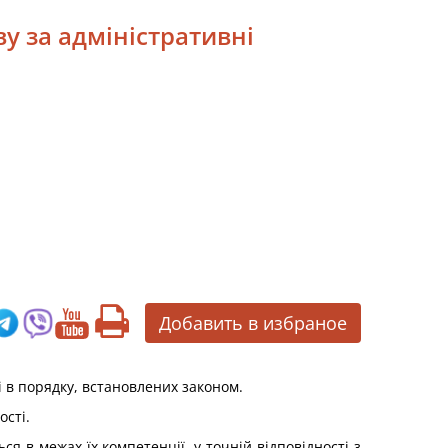
ву за адміністративні
Добавить в избраное
і в порядку, встановлених законом.
сті.
 в межах їх компетенції, у точній відповідності з