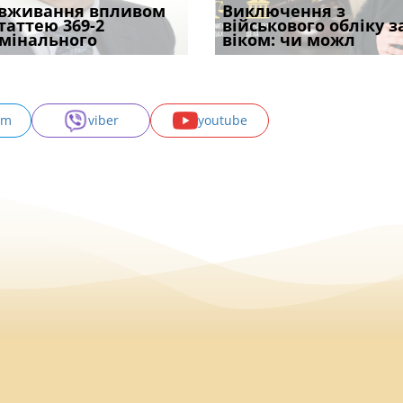
уд встановив для
вживання впливом
Особливості захисту у
Документи, на яких не
Переоформлення
Виключення з
Восьмий ААС фак
одування шкоди
статтею 369-2
кримінальному
проставляється
відстрочки за іншою
військового обліку з
підтвердив, що 
с
мінального
провадженні: я
апостиль: пер
підставою: нов
віком: чи можл
може скас
am
viber
youtube