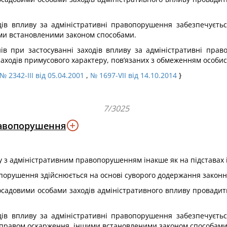
дів впливу за адміністративні правопорушення забезпечуєт
ими встановленими законом способами.
ів при застосуванні заходів впливу за адміністративні пра
заходів примусового характеру, пов’язаних з обмеженням особис
№ 2342-III від 05.04.2001
,
№ 1697-VII від 14.10.2014
}
7/3025
равопорушення
ку з адміністративним правопорушенням інакше як на підставах 
порушення здійснюється на основі суворого додержання законно
адовими особами заходів адміністративного впливу провадиться
дів впливу за адміністративні правопорушення забезпечуєт
м, правом оскарження, іншими встановленими законом способами