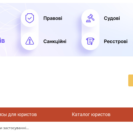
исы для юристов
Каталог юристов
 застосуванні...