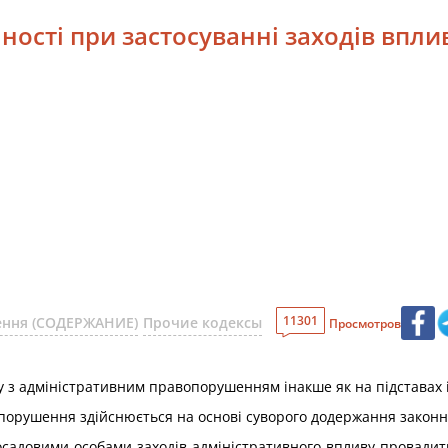
ності при застосуванні заходів впли
11301
шення (СОДЕРЖАНИЕ)
Прочие кодексы
Просмотров
ку з адміністративним правопорушенням інакше як на підставах 
порушення здійснюється на основі суворого додержання законно
адовими особами заходів адміністративного впливу провадиться