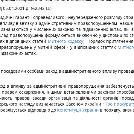
ід 05.04.2001 р. №2342-Ш)
идичні гарантії справедливого і неупередженого розгляду спра
оду впливу в зв'язку з адміністративним правопорушенням інакше 
изначаються у численних законах та підзаконних актах, які
Склад правопорушень формулюється виключно у диспозиціях ста
ях відповідних статей
Митного кодексу
). Порядок притягнення
правопорушень у митній сфері - у відповідних статтях
Митного
ідзаконних актах.
посадовими особами заходів адміністративного впливу провадит
аходів впливу за адміністративні правопорушення забезпечує
ом, правом оскарження, іншими встановленими законом способа
чають правові засади організації та діяльності органів (поса
рського нагляду визначається Законом України "
Про прокурат
реалізується відповідно до
Конституції України
в порядку, визн