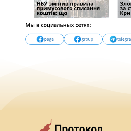
і
НБУ змінив правила
Водії можуть отримати
Якщо с
Зло
способом
примусового списання
компенсацію за
відшк
за 
вих
коштів: що
незаконні дії
наявні
Кри
Мы в социальных сетях:
page
group
telegr