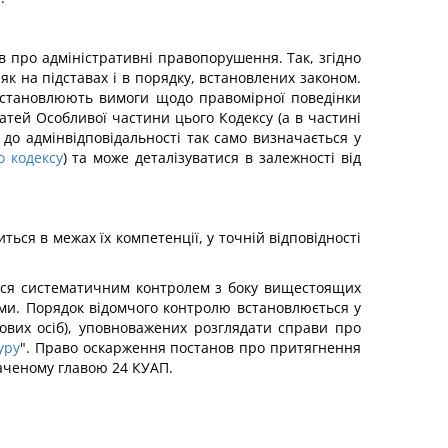
в про адміністративні правопорушення. Так, згідно
як на підставах і в порядку, встановлених законом.
 встановлюють вимоги щодо правомірної поведінки
тей Особливої частини цього Кодексу (а в частині
 до адмінвідповідальності так само визначається у
 кодексу
) та може деталізуватися в залежності від
ься в межах їх компетенції, у точній відповідності
ться систематичним контролем з боку вищестоящих
ми. Порядок відомчого контролю встановлюється у
дових осіб), уповноважених розглядати справи про
уру
". Право оскарження постанов про притягнення
аченому главою 24 КУАП.