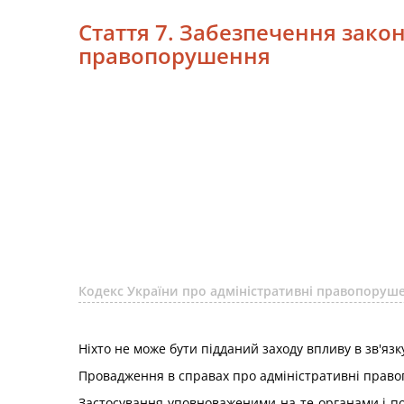
Стаття 7. Забезпечення закон
правопорушення
Кодекс України про адміністративні правопору
Ніхто не може бути підданий заходу впливу в зв'яз
Провадження в справах про адміністративні право
Застосування уповноваженими на те органами і пос