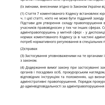
(Із змінами, внесеними згідно із Законом України в
(1) Стаття 7 коментованого Кодексу встановлює юр
ч. І цієї статті, ніхто не може бути підданий зах
Підстави для утворення складу правопорушення в
учасників правовідносин у тих чи інших сферах. 
адмінправопорушень у митній сфері - у диспозиці
нормах коментованого Кодексу (а в частині адмін
потреб нормативного регулювання в спеціальних п
(2)справах
(3) Застосування уповноваженими на те органами і 
з законом.
(4) Додержання вимог закону при застосуванні з
органів і посадових осіб, прокурорським нагляд
відповідних інструкціях та положеннях, що визна
адміністративні правопорушення. Порядок прокуро
до адмінвідповідальності за адмінправопорушення 