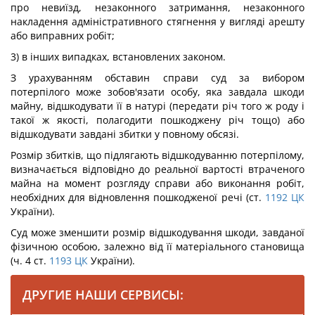
про невиїзд, незаконного затримання, незаконного
накладення адміністративного стягнення у вигляді арешту
або виправних робіт;
3) в інших випадках, встановлених законом.
З урахуванням обставин справи суд за вибором
потерпілого може зобов'язати особу, яка завдала шкоди
майну, відшкодувати її в натурі (передати річ того ж роду і
такої ж якості, полагодити пошкоджену річ тощо) або
відшкодувати завдані збитки у повному обсязі.
Розмір збитків, що підлягають відшкодуванню потерпілому,
визначається відповідно до реальної вартості втраченого
майна на момент розгляду справи або виконання робіт,
необхідних для відновлення пошкодженої речі (ст.
1192
ЦК
України).
Суд може зменшити розмір відшкодування шкоди, завданої
фізичною особою, залежно від її матеріального становища
(ч. 4 ст.
1193
ЦК
України).
ДРУГИЕ НАШИ СЕРВИСЫ: