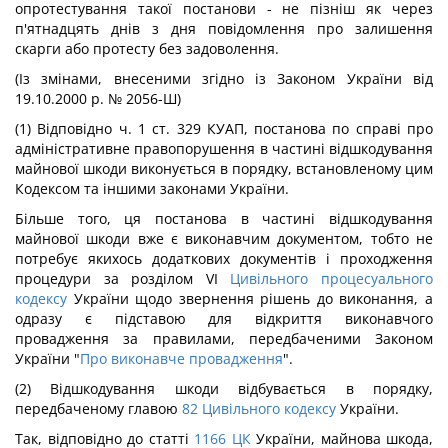
опротестування такої постанови - не пізніш як через
п'ятнадцять днів з дня повідомлення про залишення
скарги або протесту без задоволення.
(Із змінами, внесеними згідно із Законом України від
19.10.2000 р. № 2056-Ш)
(1) Відповідно ч. 1 ст. 329 КУАП, постанова по справі про
адміністративне правопорушення в частині відшкодування
майнової шкоди виконується в порядку, встановленому цим
Кодексом та іншими законами України.
Більше того, ця постанова в частині відшкодування
майнової шкоди вже є виконавчим документом, тобто не
потребує якихось додаткових документів і проходження
процедури за розділом VI
Цивільного процесуального
кодексу
України щодо звернення рішень до виконання, а
одразу є підставою для відкриття виконавчого
провадження за правилами, передбаченими Законом
України "
Про виконавче провадження
".
(2) Відшкодування шкоди відбувається в порядку,
передбаченому главою
82
Цивільного кодексу
України.
Так, відповідно до статті
1166
ЦК
України, майнова шкода,