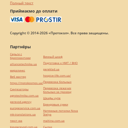
Полный текст
Приймаємо до оплати
Copyright © 2014-2026 «Протокол». Все права защищены.
Партнёры
Серьги с
Винный шкаф
бриллиантами
Подготовка к НМТ / ВНО
alliancetechnika.ua
pereklad.ua
миралинкс
hospice-life.com.ua/
Веб мастер
Перевозка больных
https://motokosmos.ua/
Перевозка лежачих
Синтезаторы
больных за границу
agrotechnika.com.ua
Шкафы купе
perevod.agency
Брендовые сумки
europeservice.com.ua
Натяжные потолки Nova
mk-translations.ua
Stelya
текст юа
maltina.com.ua
kievperevod.com.ua
Cылки