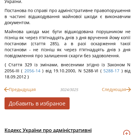
України.
Постанова по справі про адміністративне правопорушення
в частині відшкодування майнової шкоди є виконавчим
документом.
Майнова шкода має бути відшкодована порушником не
пізніш як через п'ятнадцять днів з дня вручення йому копії
постанови (стаття 285), а в разі оскарження такої
постанови - не пізніш як через п'ятнадцять днів з дня
повідомлення про залишення скарги без задоволення.
{ Стаття 329 із змінами, внесеними згідно із Законом N
2056-III (
2056-14
) від 19.10.2000, N 5288-VI (
5288-17
) від
18.09.2012 }
Предыдущая
Следующая
3024/3025
Добавить в избраное
Кодекс України про адміністративні