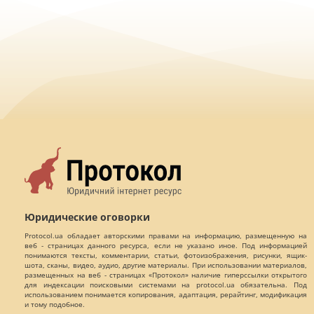
Юридические оговорки
Protocol.ua обладает авторскими правами на информацию, размещенную на
веб - страницах данного ресурса, если не указано иное. Под информацией
понимаются тексты, комментарии, статьи, фотоизображения, рисунки, ящик-
шота, сканы, видео, аудио, другие материалы. При использовании материалов,
размещенных на веб - страницах «Протокол» наличие гиперссылки открытого
для индексации поисковыми системами на protocol.ua обязательна. Под
использованием понимается копирования, адаптация, рерайтинг, модификация
и тому подобное.