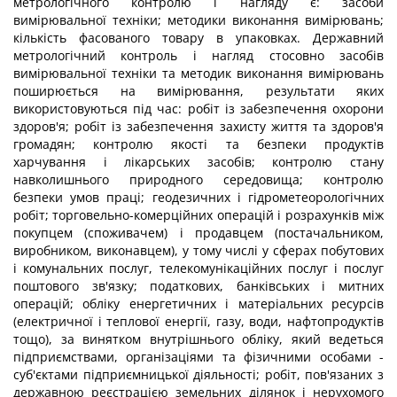
метрологічного контролю і нагляду є: засоби
вимірювальної техніки; методики виконання вимірювань;
кількість фасованого товару в упаковках. Державний
метрологічний контроль і нагляд стосовно засобів
вимірювальної техніки та методик виконання вимірювань
поширюється на вимірювання, результати яких
використовуються під час: робіт із забезпечення охорони
здоров'я; робіт із забезпечення захисту життя та здоров'я
громадян; контролю якості та безпеки продуктів
харчування і лікарських засобів; контролю стану
навколишнього природного середовища; контролю
безпеки умов праці; геодезичних і гідрометеорологічних
робіт; торговельно-комерційних операцій і розрахунків між
покупцем (споживачем) і продавцем (постачальником,
виробником, виконавцем), у тому числі у сферах побутових
і комунальних послуг, телекомунікаційних послуг і послуг
поштового зв'язку; податкових, банківських і митних
операцій; обліку енергетичних і матеріальних ресурсів
(електричної і теплової енергії, газу, води, нафтопродуктів
тощо), за винятком внутрішнього обліку, який ведеться
підприємствами, організаціями та фізичними особами -
суб'єктами підприємницької діяльності; робіт, пов'язаних з
державною реєстрацією земельних ділянок і нерухомого