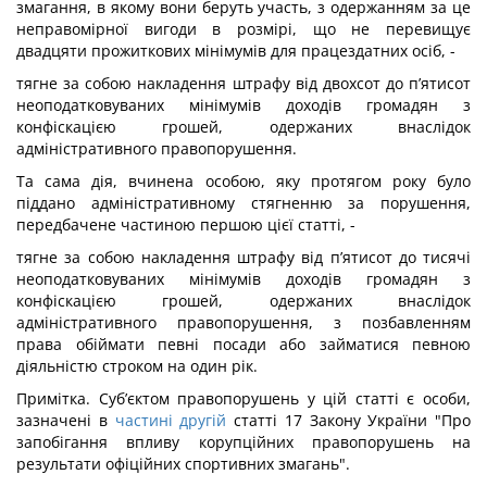
змагання, в якому вони беруть участь, з одержанням за це
неправомірної вигоди в розмірі, що не перевищує
двадцяти прожиткових мінімумів для працездатних осіб, -
тягне за собою накладення штрафу від двохсот до п’ятисот
неоподатковуваних мінімумів доходів громадян з
конфіскацією грошей, одержаних внаслідок
адміністративного правопорушення.
Та сама дія, вчинена особою, яку протягом року було
піддано адміністративному стягненню за порушення,
передбачене частиною першою цієї статті, -
тягне за собою накладення штрафу від п’ятисот до тисячі
неоподатковуваних мінімумів доходів громадян з
конфіскацією грошей, одержаних внаслідок
адміністративного правопорушення, з позбавленням
права обіймати певні посади або займатися певною
діяльністю строком на один рік.
Примітка. Суб’єктом правопорушень у цій статті є особи,
зазначені в
частині другій
статті 17 Закону України "Про
запобігання впливу корупційних правопорушень на
результати офіційних спортивних змагань".