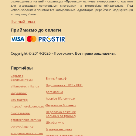
размещенных на веб - страницах «Протокол» наличие гиперссылки открытого
для индексации поисковыми системами на protocol.ua обязательна. Под
использованием понимается копирования, адаптация, рерайтинг, модификация
и тому подобное.
Полный текст
Приймаємо до оплати
Copyright © 2014-2026 «Протокол». Все права защищены.
Партнёры
Серьги с
Винный шкаф
бриллиантами
Подготовка к НМТ / ВНО
alliancetechnika.ua
pereklad.ua
миралинкс
hospice-life.com.ua/
Веб мастер
Перевозка больных
https://motokosmos.ua/
Перевозка лежачих
Синтезаторы
больных за границу
agrotechnika.com.ua
Шкафы купе
perevod.agency
Брендовые сумки
europeservice.com.ua
Натяжные потолки Nova