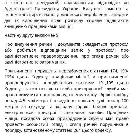
а якщо він невідомий, надсилаються відповідно до
Адміністрації Президента України. Вилучені самогон та
інші міцні спиртні напої домашнього вироблення, апарати
для їх вироблення після розгляду справи підлягають
знищенню працівниками міліції.
Частину другу виключено
Про вилучення речей і документів складається протокол
або робиться відповідний запис у протоколі про
адміністративне правопорушення, про огляд речей або
адміністративне затримання.
При вчиненні порушень, передбачених статтями 174, 190-
1954 цього Кодексу, працівник міліції, а при вчиненні
правопорушень, передбачених статтями 191,195 цього
Кодексу,- також посадова особа прикордонної служби мас
право вилучити вогнепальну, пневматичну зброю калібру
понад 4,5 міліметра і швидкістю польоту кулі понад 100
метрів за секунду та холодну зброю, бойові припаси,
електрошокові пристрої і спеціальні засоби. Працівник
міліції, посадова особа прикордонної служби мас право
провести особистий огляд і огляд речей порушника в
порядку, встановленому статтею 264 цього Кодексу.