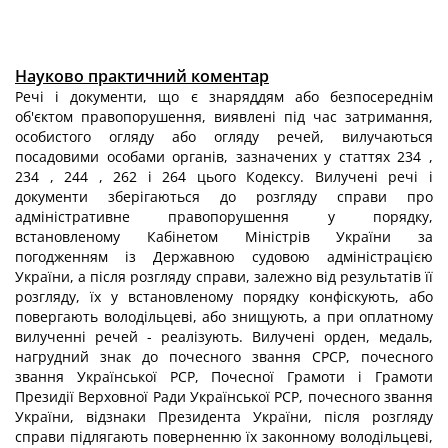
Науково практичний коментар
Речі і документи, що є знаряддям або безпосереднім
об'єктом правопорушення, виявлені під час затримання,
особистого огляду або огляду речей, вилучаються
посадовими особами органів, зазначених у статтях 234 ,
234 , 244 , 262 і 264 цього Кодексу. Вилучені речі і
документи зберігаються до розгляду справи про
адміністративне правопорушення у порядку,
встановленому Кабінетом Міністрів України за
погодженням із Державною судовою адміністрацією
України, а після розгляду справи, залежно від результатів її
розгляду, їх у встановленому порядку конфіскують, або
повергають володільцеві, або знищують, а при оплатному
вилученні речей - реалізують. Вилучені орден, медаль,
нагрудний знак до почесного звання СРСР, почесного
звання Української PCP, Почесної Грамоти і Грамоти
Президії Верховної Ради Української PCP, почесного звання
України, відзнаки Президента України, після розгляду
справи підлягають поверненню їх законному володільцеві,