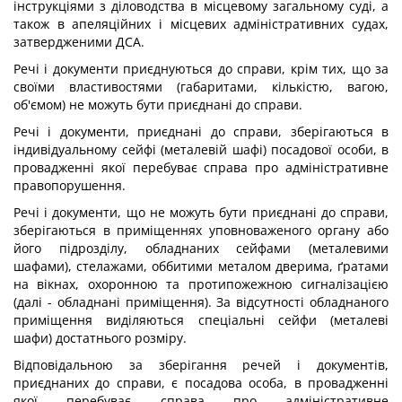
інструкціями з діловодства в місцевому загальному суді, а
також в апеляційних і місцевих адміністративних судах,
затвердженими ДСА.
Речі і документи приєднуються до справи, крім тих, що за
своїми властивостями (габаритами, кількістю, вагою,
об'ємом) не можуть бути приєднані до справи.
Речі і документи, приєднані до справи, зберігаються в
індивідуальному сейфі (металевій шафі) посадової особи, в
провадженні якої перебуває справа про адміністративне
правопорушення.
Речі і документи, що не можуть бути приєднані до справи,
зберігаються в приміщеннях уповноваженого органу або
його підрозділу, обладнаних сейфами (металевими
шафами), стелажами, оббитими металом дверима, ґратами
на вікнах, охоронною та протипожежною сигналізацією
(далі - обладнані приміщення). За відсутності обладнаного
приміщення виділяються спеціальні сейфи (металеві
шафи) достатнього розміру.
Відповідальною за зберігання речей і документів,
приєднаних до справи, є посадова особа, в провадженні
якої перебуває справа про адміністративне