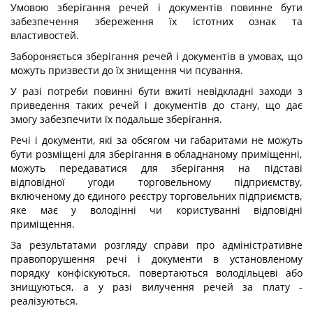
Умовою зберігання речей і документів повинне бути
забезпечення збереження їх істотних ознак та
властивостей.
Забороняється зберігання речей і документів в умовах, що
можуть призвести до їх знищення чи псування.
У разі потреби повинні бути вжиті невідкладні заходи з
приведення таких речей і документів до стану, що дає
змогу забезпечити їх подальше зберігання.
Речі і документи, які за обсягом чи габаритами не можуть
бути розміщені для зберігання в обладнаному приміщенні,
можуть передаватися для зберігання на підставі
відповідної угоди торговельному підприємству,
включеному до єдиного реєстру торговельних підприємств,
яке має у володінні чи користуванні відповідні
приміщення.
За результатами розгляду справи про адміністративне
правопорушення речі і документи в установленому
порядку конфіскуються, повертаються володільцеві або
знищуються, а у разі вилучення речей за плату -
реалізуються.