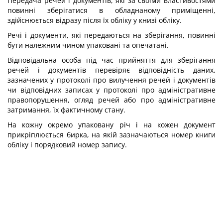
Передача речей і документів, які за своїми властивостями
повинні зберігатися в обладнаному приміщенні,
здійснюється відразу після їх обліку у книзі обліку.
Речі і документи, які передаються на зберігання, повинні
бути належним чином упаковані та опечатані.
Відповідальна особа під час прийняття для зберігання
речей і документів перевіряє відповідність даних,
зазначених у протоколі про вилучення речей і документів
чи відповідних записах у протоколі про адміністративне
правопорушення, огляд речей або про адміністративне
затримання, їх фактичному стану.
На кожну окремо упаковану річ і на кожен документ
прикріплюється бирка, на якій зазначаються номер книги
обліку і порядковий номер запису.