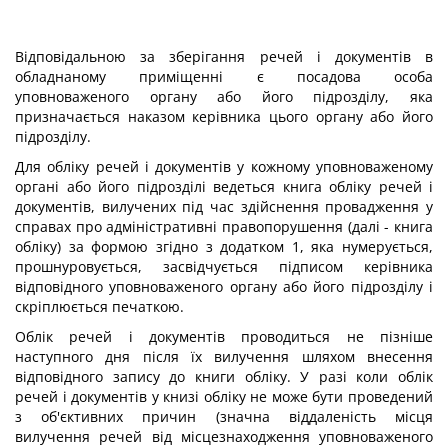
Відповідальною за зберігання речей і документів в
обладнаному приміщенні є посадова особа
уповноваженого органу або його підрозділу, яка
призначається наказом керівника цього органу або його
підрозділу.
Для обліку речей і документів у кожному уповноваженому
органі або його підрозділі ведеться книга обліку речей і
документів, вилучених під час здійснення провадження у
справах про адміністративні правопорушення (далі - книга
обліку) за формою згідно з додатком 1, яка нумерується,
прошнуровується, засвідчується підписом керівника
відповідного уповноваженого органу або його підрозділу і
скріплюється печаткою.
Облік речей і документів проводиться не пізніше
наступного дня після їх вилучення шляхом внесення
відповідного запису до книги обліку. У разі коли облік
речей і документів у книзі обліку не може бути проведений
з об'єктивних причин (значна віддаленість місця
вилучення речей від місцезнаходження уповноваженого