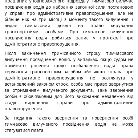
працівник уповноваженого підрозділу тимчасово вилучає
посвідчення водія до набрання законної сили постановою
у справі про адміністративне правопорушення, але не
більше ніж на три місяці з моменту такого вилучення, і
видає тимчасовий дозвіл на право керування
транспортними засобами. Про тимчасове вилучення
посвідчення водія робиться запис у протоколі про
адміністративне правопорушення.
Після закінчення тримісячного строку тимчасового
вилучення посвідчення водія, у випадках, якщо судом не
прийнято рішення щодо позбавлення водія права
керування транспортним засобом або якщо справа про
адміністративне правопорушення не розглянута у
встановлений законом строк, особа має право звернутися
за отриманням вилученого документа. Таке звернення
особи є обов'язковим для його виконання незалежно від
стадії вирішення справи про адміністративне
правопорушення.
За подання такого звернення та повернення особі
тимчасово вилученого посвідчення водія не може
стягуватися плата.