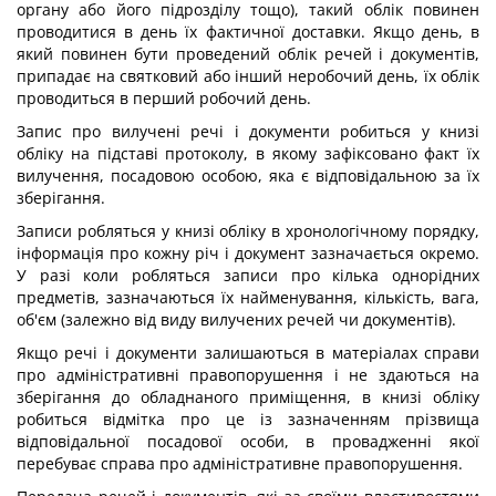
органу або його підрозділу тощо), такий облік повинен
проводитися в день їх фактичної доставки. Якщо день, в
який повинен бути проведений облік речей і документів,
припадає на святковий або інший неробочий день, їх облік
проводиться в перший робочий день.
Запис про вилучені речі і документи робиться у книзі
обліку на підставі протоколу, в якому зафіксовано факт їх
вилучення, посадовою особою, яка є відповідальною за їх
зберігання.
Записи робляться у книзі обліку в хронологічному порядку,
інформація про кожну річ і документ зазначається окремо.
У разі коли робляться записи про кілька однорідних
предметів, зазначаються їх найменування, кількість, вага,
об'єм (залежно від виду вилучених речей чи документів).
Якщо речі і документи залишаються в матеріалах справи
про адміністративні правопорушення і не здаються на
зберігання до обладнаного приміщення, в книзі обліку
робиться відмітка про це із зазначенням прізвища
відповідальної посадової особи, в провадженні якої
перебуває справа про адміністративне правопорушення.