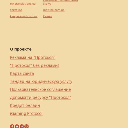
mk-translations.ua
Stelya
текст юа
maltina.com.ua
kievperevod.com.ua
Cылки
О проекте
Реклама на "Протокол"
"Протокол" без реклами!
Карта сайта
Тендер на юридическую услугу
Пользовательское соглашение
Допомогти ресурсу "Протокол"
Кредит онлайн
iGaming Protocol