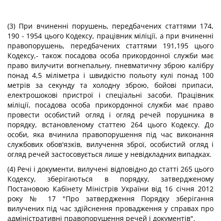
(3) При вчиненні порушень, передбачених статтями 174,
190 - 1954 цього Кодексу, працівник міліції, а при вчиненні
правопорушень, передбачених статтями 191,195 цього
Кодексу,- також посадова особа прикордонної служби має
право вилучити вогнепальну, пневматичну зброю калібру
понад 4,5 міліметра і швидкістю польоту кулі понад 100
метрів за секунду та холодну зброю, бойові припаси,
електрошокові пристрої і спеціальні засоби. Працівник
міліції, посадова особа прикордонної служби має право
провести особистий огляд і огляд речей порушника в
порядку, встановленому статтею 264 цього Кодексу. До
особи, яка вчинила правопорушення під час виконання
службових обов'язків, вилучення зброї, особистий огляд і
огляд речей застосовується лише у невідкладних випадках.
(4) Речі і документи, вилучені відповідно до статті 265 цього
Кодексу, зберігаються в порядку, затвердженому
Постановою Кабінету Міністрів України від 16 січня 2012
року № 17 "Про затвердження Порядку зберігання
вилучених під час здійснення провадження у справах про
адміністративні правопорушення речей і документів".