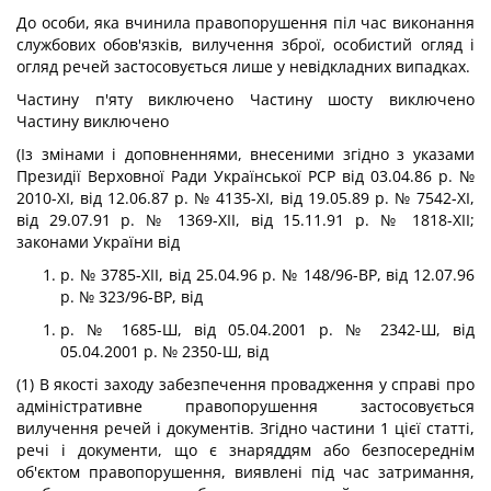
До особи, яка вчинила правопорушення піл час виконання
службових обов'язків, вилучення зброї, особистий огляд і
огляд речей застосовується лише у невідкладних випадках.
Частину п'яту виключено Частину шосту виключено
Частину виключено
(Із змінами і доповненнями, внесеними згідно з указами
Президії Верховної Ради Української PCP від 03.04.86 р. №
2010-ХІ, від 12.06.87 p. № 4135-ХІ, від 19.05.89 p. № 7542-ХІ,
від 29.07.91 р. № 1369-ХІІ, від 15.11.91 р. № 1818-ХІІ;
законами України від
р. № 3785-ХІІ, від 25.04.96 р. № 148/96-ВР, від 12.07.96
p. № 323/96-ВР, від
p. № 1685-Ш, від 05.04.2001 р. № 2342-Ш, від
05.04.2001 p. № 2350-Ш, від
(1) В якості заходу забезпечення провадження у справі про
адміністративне правопорушення застосовується
вилучення речей і документів. Згідно частини 1 цієї статті,
речі і документи, що є знаряддям або безпосереднім
об'єктом правопорушення, виявлені під час затримання,