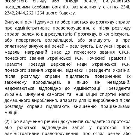
особистого огляду або огляду речей, вилучаються
посадовими особами органів, зазначених у статтях 234і,
2342,2444,262 і 264 цього Кодексу.
Вилучені речі і документи зберігаються до розгляду справи
про адміністративне правопорушення, а після розгляду
справи, залежно від результатів її розгляду, їх конфіскують,
або повертають володільцеві, або знищують, а при
оплатному вилученні речей - реалізують. Вилучені орден,
медаль, нагрудний знак до почесного звання СРСР,
почесного звання Української PCP, Почесної Грамоти і
Грамоти Президії Верховної Ради Української PCP,
почесного звання України, відзнаки Президента України,
після розгляду справи підлягають поверненню їх
законному володільцеві, а якщо він невідомий,
надсилаються відповідно до Адміністрації Президента
України. Вилучені самогон та інші міцні спиртні напої
домашнього вироблення, апарати для їх вироблення після
розгляду справи підлягають знищенню працівниками
міліції.
(2) Про вилучення речей і документів складається протокол
або робиться відповідний запис у протоколі про
адміністративне правопорушення, про огляд речей або