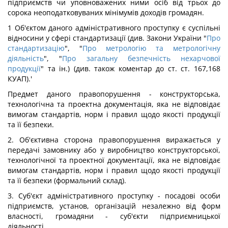
підприємств чи уповноважених ними осіб від трьох до
сорока неоподатковуваних мінімумів доходів громадян.
1 Об'єктом даного адміністративного проступку є суспільні
відносини у сфері стандартизації (див. Закони України "
Про
стандартизацію
", "
Про метрологію та метрологічну
діяльність
", "
Про загальну безпечність нехарчової
продукції
" та ін.) (див. також коментар до ст. ст. 167,168
КУАП).'
Предмет даного правопорушення - конструкторська,
технологічна та проектна документація, яка не відповідає
вимогам стандартів, норм і правил щодо якості продукції
та її безпеки.
2. Об'єктивна сторона правопорушення виражається у
передачі замовнику або у виробництво конструкторської,
технологічної та проектної документації, яка не відповідає
вимогам стандартів, норм і правил щодо якості продукції
та її безпеки (формальний склад).
3. Суб'єкт адміністративного проступку - посадові особи
підприємств, установ, організацій незалежно від форм
власності, громадяни - суб'єкти підприємницької
діяльності.