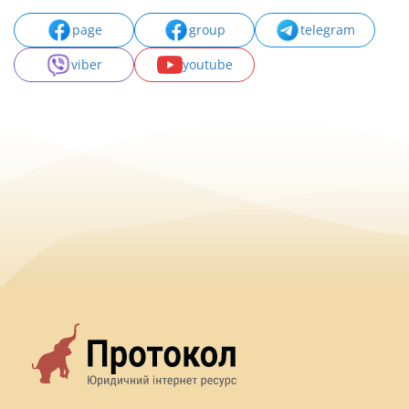
page
group
telegram
viber
youtube