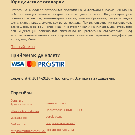
Юридические оговорки
Protocol.ua обладает авторскими правами на информацию, размещенную на
веб - страницах данного ресурса, если не указано иное. Под информацией
понимаются тексты, комментарии, статьи, фотоизображения, рисунки, ящик-
шота, сканы, видео, аудио, другие материалы. При использовании материалов,
размещенных на веб - страницах «Протокол» наличие гиперссылки открытого
для индексации поисковыми системами на protocol.ua обязательна. Под
использованием понимается копирования, адаптация, рерайтинг, модификация
и тому подобное.
Полный текст
Приймаємо до оплати
Copyright © 2014-2026 «Протокол». Все права защищены.
Партнёры
Серьги с
Винный шкаф
бриллиантами
Подготовка к НМТ / ВНО
alliancetechnika.ua
pereklad.ua
миралинкс
hospice-life.com.ua/
Веб мастер
Перевозка больных
https://motokosmos.ua/