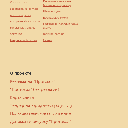
Перевозка лежачих
Синтезаторы
больных за границу
agrotechnika.com.ua
Шкафы купе
perevod.agency
Брендовые сумки
europeservice.com.ua
Натяжные потолки Nova
mk-translations.ua
Stelya
текст юа
maltina.com.ua
kievperevod.com.ua
Cылки
О проекте
Реклама на "Протокол"
"Протокол" без реклами!
Карта сайта
Тендер на юридическую услугу
Пользовательское соглашение
Допомогти ресурсу "Протокол"