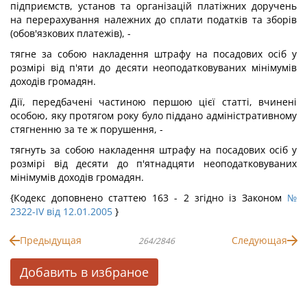
підприємств, установ та організацій платіжних доручень
на перерахування належних до сплати податків та зборів
(обов'язкових платежів), -
тягне за собою накладення штрафу на посадових осіб у
розмірі від п'яти до десяти неоподатковуваних мінімумів
доходів громадян.
Дії, передбачені частиною першою цієї статті, вчинені
особою, яку протягом року було піддано адміністративному
стягненню за те ж порушення, -
тягнуть за собою накладення штрафу на посадових осіб у
розмірі від десяти до п'ятнадцяти неоподатковуваних
мінімумів доходів громадян.
{Кодекс доповнено статтею 163 - 2 згідно із Законом
№
2322-IV від 12.01.2005
}
Предыдущая
Следующая
264/2846
Добавить в избраное