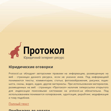
Юридические оговорки
Protocol.ua обладает авторскими правами на информацию, размещенную на
веб - страницах данного ресурса, если не указано иное. Под информацией
понимаются тексты, комментарии, статьи, фотоизображения, рисунки, ящик-
шота, сканы, видео, аудио, другие материалы. При использовании материалов,
размещенных на веб - страницах «Протокол» наличие гиперссылки открытого
для индексации поисковыми системами на protocol.ua обязательна. Под
использованием понимается копирования, адаптация, рерайтинг, модификация
и тому подобное.
Полный текст
Приймаємо до оплати