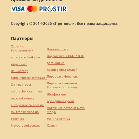
Copyright © 2014-2026 «Протокол». Все права защищены.
Партнёры
Серьги с
Винный шкаф
бриллиантами
Подготовка к НМТ / ВНО
alliancetechnika.ua
pereklad.ua
миралинкс
hospice-life.com.ua/
Веб мастер
Перевозка больных
https://motokosmos.ua/
Перевозка лежачих
Синтезаторы
больных за границу
agrotechnika.com.ua
Шкафы купе
perevod.agency
Брендовые сумки
europeservice.com.ua
Натяжные потолки Nova
mk-translations.ua
Stelya
текст юа
maltina.com.ua
kievperevod.com.ua
Cылки