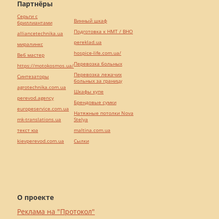
Партнёры
Серьги с
Винный шкаф
бриллиантами
Подготовка к НМТ / ВНО
alliancetechnika.ua
pereklad.ua
миралинкс
hospice-life.com.ua/
Веб мастер
Перевозка больных
https://motokosmos.ua/
Перевозка лежачих
Синтезаторы
больных за границу
agrotechnika.com.ua
Шкафы купе
perevod.agency
Брендовые сумки
europeservice.com.ua
Натяжные потолки Nova
mk-translations.ua
Stelya
текст юа
maltina.com.ua
kievperevod.com.ua
Cылки
О проекте
Реклама на "Протокол"