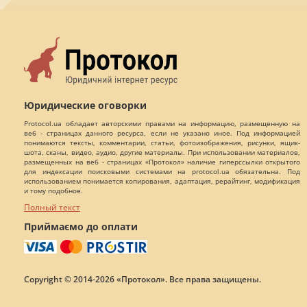
Юридические оговорки
Protocol.ua обладает авторскими правами на информацию, размещенную на
веб - страницах данного ресурса, если не указано иное. Под информацией
понимаются тексты, комментарии, статьи, фотоизображения, рисунки, ящик-
шота, сканы, видео, аудио, другие материалы. При использовании материалов,
размещенных на веб - страницах «Протокол» наличие гиперссылки открытого
для индексации поисковыми системами на protocol.ua обязательна. Под
использованием понимается копирования, адаптация, рерайтинг, модификация
и тому подобное.
Полный текст
Приймаємо до оплати
Copyright © 2014-2026 «Протокол». Все права защищены.