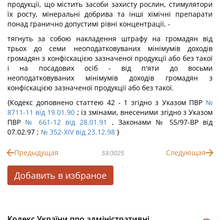
продукції, що містить засоби захисту рослин, стимулятори
їх росту, мінеральні добрива та інші хімічні препарати
понад гранично допустимі рівні концентрації, -
тягнуть за собою накладення штрафу на громадян від
трьох до семи неоподатковуваних мінімумів доходів
громадян з конфіскацією зазначеної продукції або без такої
і на посадових осіб - від п'яти до восьми
неоподатковуваних мінімумів доходів громадян з
конфіскацією зазначеної продукції або без такої.
{Кодекс доповнено статтею 42 - 1 згідно з Указом ПВР
№
8711-11 від 19.01.90
; із змінами, внесеними згідно з Указом
ПВР
№ 661-12 від 28.01.91
, Законами № 55/97-ВР від
07.02.97 ;
№ 352-XIV від 23.12.98
}
Предыдущая
Следующая
53/3025
Добавить в избраное
Кодекс України про адміністративні