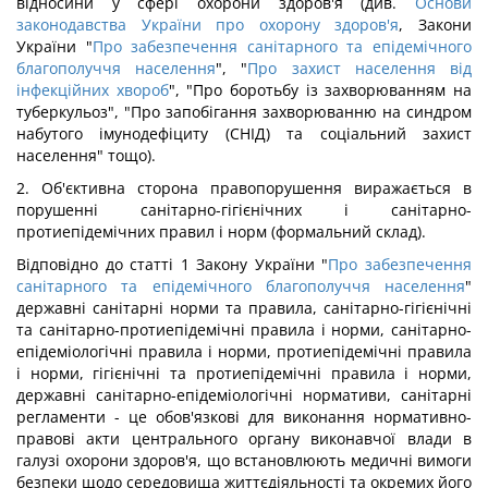
відносини у сфері охорони здоров'я (див.
Основи
законодавства України про охорону здоров'я
, Закони
України "
Про забезпечення санітарного та епідемічного
благополуччя населення
", "
Про захист населення від
інфекційних хвороб
", "Про боротьбу із захворюванням на
туберкульоз", "Про запобігання захворюванню на синдром
набутого імунодефіциту (СНІД) та соціальний захист
населення" тощо).
2. Об'єктивна сторона правопорушення виражається в
порушенні санітарно-гігієнічних і санітарно-
протиепідемічних правил і норм (формальний склад).
Відповідно до статті 1 Закону України "
Про забезпечення
санітарного та епідемічного благополуччя населення
"
державні санітарні норми та правила, санітарно-гігієнічні
та санітарно-протиепідемічні правила і норми, санітарно-
епідеміологічні правила і норми, протиепідемічні правила
і норми, гігієнічні та протиепідемічні правила і норми,
державні санітарно-епідеміологічні нормативи, санітарні
регламенти - це обов'язкові для виконання нормативно-
правові акти центрального органу виконавчої влади в
галузі охорони здоров'я, що встановлюють медичні вимоги
безпеки щодо середовища життєдіяльності та окремих його