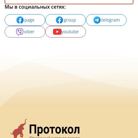
Мы в социальных сетях:
page
group
telegram
viber
youtube