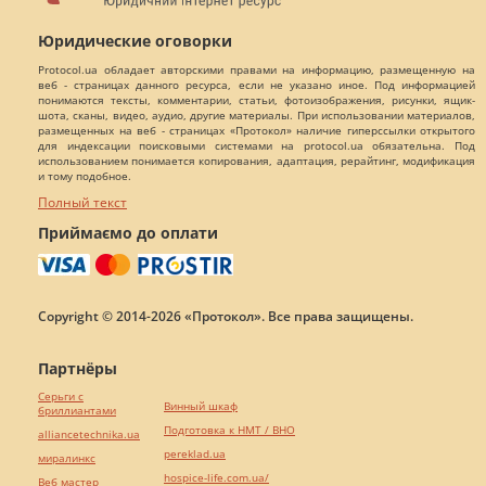
Юридические оговорки
Protocol.ua обладает авторскими правами на информацию, размещенную на
веб - страницах данного ресурса, если не указано иное. Под информацией
понимаются тексты, комментарии, статьи, фотоизображения, рисунки, ящик-
шота, сканы, видео, аудио, другие материалы. При использовании материалов,
размещенных на веб - страницах «Протокол» наличие гиперссылки открытого
для индексации поисковыми системами на protocol.ua обязательна. Под
использованием понимается копирования, адаптация, рерайтинг, модификация
и тому подобное.
Полный текст
Приймаємо до оплати
Copyright © 2014-2026 «Протокол». Все права защищены.
Партнёры
Серьги с
Винный шкаф
бриллиантами
Подготовка к НМТ / ВНО
alliancetechnika.ua
pereklad.ua
миралинкс
hospice-life.com.ua/
Веб мастер