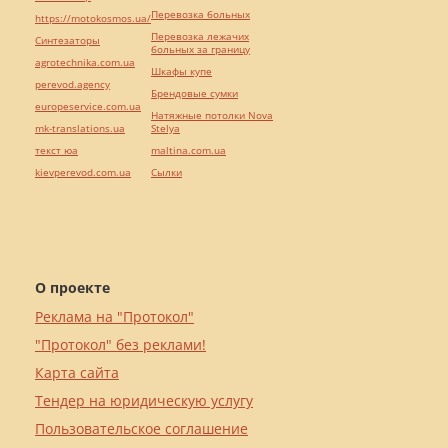
Перевозка больных
https://motokosmos.ua/
Перевозка лежачих
Синтезаторы
больных за границу
agrotechnika.com.ua
Шкафы купе
perevod.agency
Брендовые сумки
europeservice.com.ua
Натяжные потолки Nova
mk-translations.ua
Stelya
текст юа
maltina.com.ua
kievperevod.com.ua
Cылки
О проекте
Реклама на "Протокол"
"Протокол" без реклами!
Карта сайта
Тендер на юридическую услугу
Пользовательское соглашение