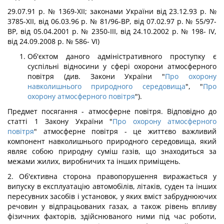
29.07.91 p. № 1369-ХІІ; законами України від 23.12.93 p. №
3785-ХІІ, від 06.03.96 р. № 81/96-ВР, від 07.02.97 р. № 55/97-
ВР, від 05.04.2001 p. № 2350-ІІІ, від 24.10.2002 р. № 198- IV,
від 24.09.2008 р. № 586- VI)
Об'єктом даного адміністративного проступку є
суспільні відносини у сфері охорони атмосферного
повітря (див. Закони України "
Про охорону
навколишнього природного середовища
", "
Про
охорону атмосферного повітря
").
Предмет посягання - атмосферне повітря. Відповідно до
статті 1 Закону України "
Про охорону атмосферного
повітря
" атмосферне повітря - це життєво важливий
компонент навколишнього природного середовища, який
являє собою природну суміш газів, що знаходиться за
межами жилих, виробничих та інших приміщень.
2. Об'єктивна сторона правопорушення виражається у
випуску в експлуатацію автомобілів, літаків, суден та інших
пересувних засобів і установок, у яких вміст забруднюючих
речовин у відпрацьованих газах, а також рівень впливу
фізичних факторів, здійснюваного ними під час роботи,