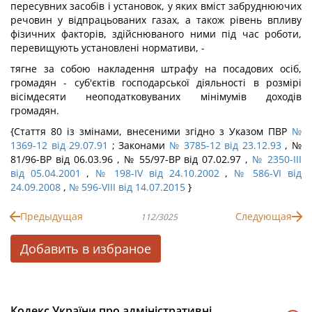
пересувних засобів і установок, у яких вміст забруднюючих
речовин у відпрацьованих газах, а також рівень впливу
фізичних факторів, здійснюваного ними під час роботи,
перевищують установлені нормативи, -
тягне за собою накладення штрафу на посадових осіб,
громадян - суб'єктів господарської діяльності в розмірі
вісімдесяти неоподатковуваних мінімумів доходів
громадян.
{Стаття 80 із змінами, внесеними згідно з Указом ПВР
№
1369-12 від 29.07.91
; Законами
№ 3785-12 від 23.12.93
, №
81/96-ВР від 06.03.96 , № 55/97-ВР від 07.02.97 ,
№ 2350-III
від 05.04.2001
,
№ 198-IV від 24.10.2002
,
№ 586-VI від
24.09.2008
,
№ 596-VIII від 14.07.2015
}
Предыдущая
Следующая
112/3025
Добавить в избраное
Кодекс України про адміністративні