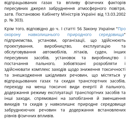
відпрацьованих газах та впливу фізичних факторів
пересувних джерел забруднення атмосферного повітря,
затв. Постановою Кабінету Міністрів Україні від 13.03.2002
р. № 303).
Крім того, відповідно до ч. І статті 56 Закону України "
Про
охорону навколишнього природного середовища
"
підприємства, установи, організації, що здійснюють
проектування, виробництво, експлуатацію та
обслуговування автомобілів, літаків, суден, інших
пересувних засобів, установок та виробництво і
постачання пального, зобов'язані розробляти і
здійснювати комплекс заходів щодо зниження токсичності
та знешкодження шкідливих речовин, що містяться у
відпрацьованих газах та скидах транспортних засобів,
переходу на менш токсичні види енергії й пального,
додержання режиму експлуатації транспортних засобів та
інші заходи, спрямовані на запобігання й зменшення
викидів та скидів у навколишнє природне середовище
забруднюючих речовин та додержання встановлених
рівнів фізичних впливів.