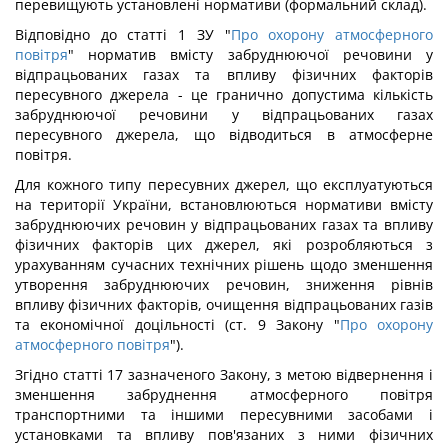
перевищують установлені нормативи (формальний склад).
Відповідно до статті 1 ЗУ "
Про охорону атмосферного
повітря
" норматив вмісту забруднюючої речовини у
відпрацьованих газах та впливу фізичних факторів
пересувного джерела - це гранично допустима кількість
забруднюючої речовини у відпрацьованих газах
пересувного джерела, що відводиться в атмосферне
повітря.
Для кожного типу пересувних джерел, що експлуатуються
на території України, встановлюються нормативи вмісту
забруднюючих речовин у відпрацьованих газах та впливу
фізичних факторів цих джерел, які розробляються з
урахуванням сучасних технічних рішень щодо зменшення
утворення забруднюючих речовин, зниження рівнів
впливу фізичних факторів, очищення відпрацьованих газів
та економічної доцільності (ст. 9 Закону "
Про охорону
атмосферного повітря
").
Згідно статті 17 зазначеного Закону, з метою відвернення і
зменшення забруднення атмосферного повітря
транспортними та іншими пересувними засобами і
установками та впливу пов'язаних з ними фізичних