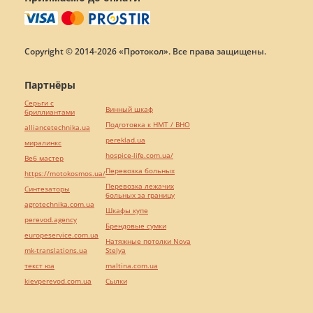
Copyright © 2014-2026 «Протокол». Все права защищены.
Партнёры
Серьги с
Винный шкаф
бриллиантами
Подготовка к НМТ / ВНО
alliancetechnika.ua
pereklad.ua
миралинкс
hospice-life.com.ua/
Веб мастер
Перевозка больных
https://motokosmos.ua/
Перевозка лежачих
Синтезаторы
больных за границу
agrotechnika.com.ua
Шкафы купе
perevod.agency
Брендовые сумки
europeservice.com.ua
Натяжные потолки Nova
mk-translations.ua
Stelya
текст юа
maltina.com.ua
kievperevod.com.ua
Cылки