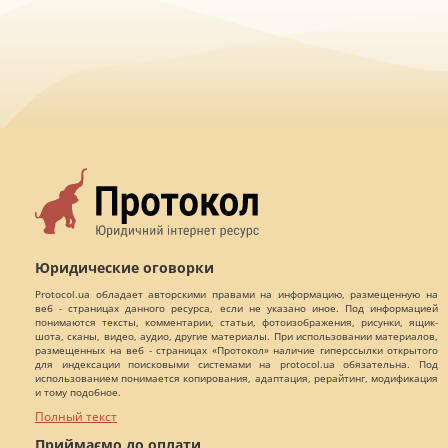
Юридические оговорки
Protocol.ua обладает авторскими правами на информацию, размещенную на
веб - страницах данного ресурса, если не указано иное. Под информацией
понимаются тексты, комментарии, статьи, фотоизображения, рисунки, ящик-
шота, сканы, видео, аудио, другие материалы. При использовании материалов,
размещенных на веб - страницах «Протокол» наличие гиперссылки открытого
для индексации поисковыми системами на protocol.ua обязательна. Под
использованием понимается копирования, адаптация, рерайтинг, модификация
и тому подобное.
Полный текст
Приймаємо до оплати