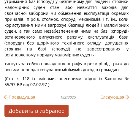
утримання баз (споруд) у безпечному для людей і стоянки
маломірних суден стані або невжиття заходів для
своєчасної заборони чи обмеження експлуатації окремих
причалів, пірсів, стоянок, споруд, механізмів і т. ін., коли
користування ними загрожує безпеці людей і маломірних
суден, а так само незабезпечення ними на базі (споруді)
встановленого випускного режиму, експлуатація бази
(споруди) без щорічного технічного огляду, допущення
стоянки на базі (споруді) не зареєстрованих у
встановленому порядку маломірних суден -
тягнуть за собою накладення штрафу в розмірі від трьох до
восьми неоподатковуваних мінімумів доходів громадян.
{Стаття 118 із змінами, внесеними згідно із Законом №
55/97-ВР від 07.02.97 }
Предыдущая
Следующая
182/3025
Добавить в избраное