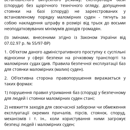
(споруди) без щорічного технічного огляду, допущення
стоянки на базі (споруді) не зареєстрованих у
встановленому порядку маломірних суден - тягнуть за
собою накладення штрафу в розмірі від трьох до восьми
неоподатковуваних мінімумів доходів громадян.
(Із змінами, внесеними згідно із Законом України від
07.02.97 р. № 55/97-ВР)
1. Об'єктом даного адміністративного проступку є суспільні
відносини у сфері безпеки на річковому транспорті та
маломірних судах (див. Правила безпечної експлуатації баз
для стоянки маломірних (малих) суден).
2. Об'єктивна сторона правопорушення виражається у
таких формах:
1) порушення правил утримання баз (споруд) у безпечному
для людей і стоянки маломірних суден стані;
2) невжиття заходів для своєчасної заборони чи обмеження
експлуатації окремих причалів, пірсів, стоянок, споруд,
механізмів і т. ін., коли користування ними загрожує
безпеці людей і маломірних суден;