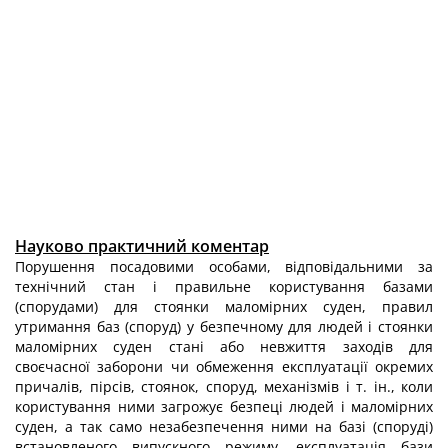
Науково практичний коментар
Порушення посадовими особами, відповідальними за
технічний стан і правильне користування базами
(спорудами) для стоянки маломірних суден, правил
утримання баз (споруд) у безпечному для людей і стоянки
маломірних суден стані або невжиття заходів для
своєчасної заборони чи обмеження експлуатації окремих
причалів, пірсів, стоянок, споруд, механізмів і т. ін., коли
користування ними загрожує безпеці людей і маломірних
суден, а так само незабезпечення ними на базі (споруді)
встановленого випускного режиму, експлуатація бази