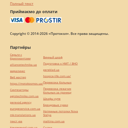
Полный текст
Приймаємо до оплати
Copyright © 2014-2026 «Протокол». Все права защищены.
Партнёры
Серьги с
Винный шкаф
бриллиантами
Подготовка к НМТ / ВНО
alliancetechnika.ua
pereklad.ua
миралинкс
hospice-life.com.ua/
Веб мастер
Перевозка больных
https://motokosmos.ua/
Перевозка лежачих
Синтезаторы
больных за границу
agrotechnika.com.ua
Шкафы купе
perevod.agency
Брендовые сумки
europeservice.com.ua
Натяжные потолки Nova
mk-translations.ua
Stelya
текст юа
maltina.com.ua
kievperevod.com.ua
Cылки