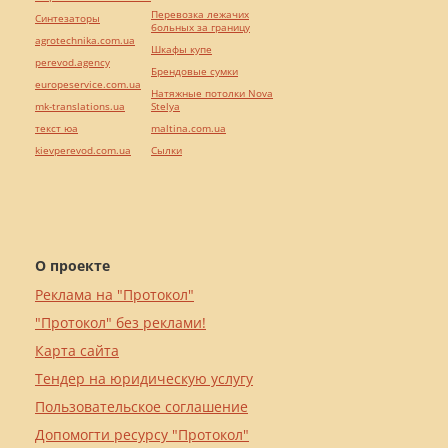
Перевозка лежачих
Синтезаторы
больных за границу
agrotechnika.com.ua
Шкафы купе
perevod.agency
Брендовые сумки
europeservice.com.ua
Натяжные потолки Nova
mk-translations.ua
Stelya
текст юа
maltina.com.ua
kievperevod.com.ua
Cылки
О проекте
Реклама на "Протокол"
"Протокол" без реклами!
Карта сайта
Тендер на юридическую услугу
Пользовательское соглашение
Допомогти ресурсу "Протокол"