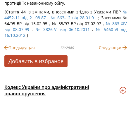
протидії їх незаконному обігу.
{Стаття 44 із змінами, внесеними згідно з Указами ПВР
№
4452-11 від 21.08.87
,
№ 663-12 від 28.01.91
; Законами №
64/95-ВР від 15.02.95 , № 55/97-ВР від 07.02.97 ,
№ 863-XIV
від 08.07.99
,
№ 3826-VI від 06.10.2011
,
№ 5460-VI від
16.10.2012
}
Предыдущая
Следующая
58/2846
Добавить в избраное
Кодекс України про адміністративні
правопорушення