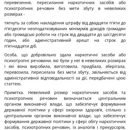
перевезення, пересилання наркотичних засобів або
психотропних речовин без мети збуту в невеликих
розмірах -
тягнуть за собою накладення штрафу від двадцяти п'яти до
п'ятдесяти неоподатковуваних мінімумів доходів громадян
або громадські роботи на строк від двадцяти до шістдесяти
годин, або адміністративний арешт на строк до
п'ятнадцяти діб.
Особа, що добровільно здала наркотичні засоби або
психотропні речовини, які були у неї в невеликих розмірах
і які вона виробила, виготовила, придбала, зберігала,
перевозила, пересилала без мети збуту, звільняється від
адміністративної відповідальності за дії, передбачені цією
статтею.
Примітка. Невеликий розмір наркотичних засобів та
психотропних речовин визначається центральним
органом виконавчої влади, що забезпечує формування
державної політики у сфері охорони здоров’я, спільно з
центральним органом виконавчої влади, що забезпечує
формування державної політики у сфері обігу наркотичних
засобів, психотропних речовин, їх аналогів і прекурсорів,