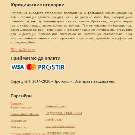
Юридические оговорки
Protocol.ua обладает авторскими правами на информацию, размещенную на
веб - страницах данного ресурса, если не указано иное. Под информацией
понимаются тексты, комментарии, статьи, фотоизображения, рисунки, ящик-
шота, сканы, видео, аудио, другие материалы. При использовании материалов,
размещенных на веб - страницах «Протокол» наличие гиперссылки открытого
для индексации поисковыми системами на protocol.ua обязательна. Под
использованием понимается копирования, адаптация, рерайтинг, модификация
и тому подобное.
Полный текст
Приймаємо до оплати
Copyright © 2014-2026 «Протокол». Все права защищены.
Партнёры
Серьги с
Винный шкаф
бриллиантами
Подготовка к НМТ / ВНО
alliancetechnika.ua
pereklad.ua
миралинкс
hospice-life.com.ua/
Веб мастер
Перевозка больных
https://motokosmos.ua/