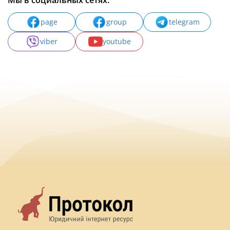
Мы в социальных сетях:
page
group
telegram
viber
youtube