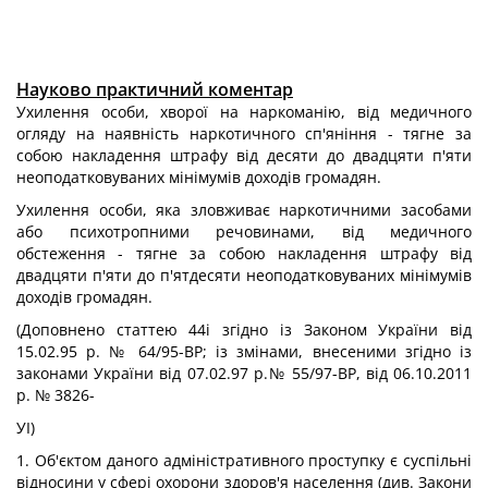
Науково практичний коментар
Ухилення особи, хворої на наркоманію, від медичного
огляду на наявність наркотичного сп'яніння - тягне за
собою накладення штрафу від десяти до двадцяти п'яти
неоподатковуваних мінімумів доходів громадян.
Ухилення особи, яка зловживає наркотичними засобами
або психотропними речовинами, від медичного
обстеження - тягне за собою накладення штрафу від
двадцяти п'яти до п'ятдесяти неоподатковуваних мінімумів
доходів громадян.
(Доповнено статтею 44і згідно із Законом України від
15.02.95 р. № 64/95-ВР; із змінами, внесеними згідно із
законами України від 07.02.97 р.№ 55/97-ВР, від 06.10.2011
р. № 3826-
УІ)
1. Об'єктом даного адміністративного проступку є суспільні
відносини у сфері охорони здоров'я населення (див. Закони