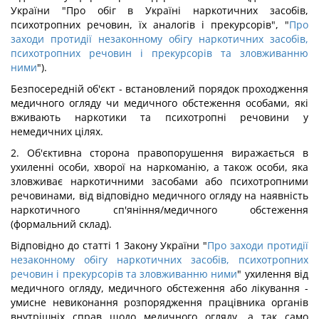
України "Про обіг в Україні наркотичних засобів,
психотропних речовин, їх аналогів і прекурсорів", "
Про
заходи протидії незаконному обігу наркотичних засобів,
психотропних речовин і прекурсорів та зловживанню
ними
").
Безпосередній об'єкт - встановлений порядок проходження
медичного огляду чи медичного обстеження особами, які
вживають наркотики та психотропні речовини у
немедичних цілях.
2. Об'єктивна сторона правопорушення виражається в
ухиленні особи, хворої на наркоманію, а також особи, яка
зловживає наркотичними засобами або психотропними
речовинами, від відповідно медичного огляду на наявність
наркотичного сп'яніння/медичного обстеження
(формальний склад).
Відповідно до статті 1 Закону України "
Про заходи протидії
незаконному обігу наркотичних засобів, психотропних
речовин і прекурсорів та зловживанню ними
" ухилення від
медичного огляду, медичного обстеження або лікування -
умисне невиконання розпорядження працівника органів
внутрішніх справ щодо медичного огляду, а так само