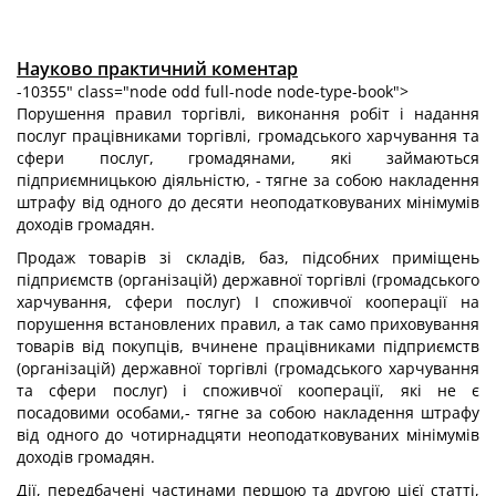
Науково практичний коментар
-10355" class="node odd full-node node-type-book">
Порушення правил торгівлі, виконання робіт і надання
послуг працівниками торгівлі, громадського харчування та
сфери послуг, громадянами, які займаються
підприємницькою діяльністю, - тягне за собою накладення
штрафу від одного до десяти неоподатковуваних мінімумів
доходів громадян.
Продаж товарів зі складів, баз, підсобних приміщень
підприємств (організацій) державної торгівлі (громадського
харчування, сфери послуг) І споживчої кооперації на
порушення встановлених правил, а так само приховування
товарів від покупців, вчинене працівниками підприємств
(організацій) державної торгівлі (громадського харчування
та сфери послуг) і споживчої кооперації, які не є
посадовими особами,- тягне за собою накладення штрафу
від одного до чотирнадцяти неоподатковуваних мінімумів
доходів громадян.
Дії, передбачені частинами першою та другою цієї статті,