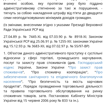
вчинені особою, яку протягом року було піддано
адміністративному стягненню за такі ж порушення, -
тягнуть за собою накладення штрафу від п'яти до двадцяти
семи неоподатковуваних мінімумів доходів громадян.
(Із змінами, внесеними згідно з указами Президії Верховної
Ради Української PCP від
27.04.89 p. № 7445-ХІ, від 07.03.90 p. № 8918-ХІ; Законом
Української PCP від 25.06.91 p. № 1255-ХІІ; законами України
від 15.12.93 р. № 3683-ХІІ, від 07.02.97 р. № 55/97-ВР)
1. Об'єктом даного адміністративного проступку є суспільні
відносини у сфері торгівлі, громадського харчування,
послуг та захисту прав споживачів (див.
Господарський
кодекс
України, Закони України "
Про захист прав
споживачів
", "Про споживчу кооперацію", "
Про
забезпечення санітарного та епідемічного благополуччя
населення
", "Про безпечність та якість харчових
продуктів", Порядок провадження торговельної діяльності
та правила торговельного обслуговування на ринку
споживчих товарів, затв. Постановою Кабінету Міністрів
України від 15 червня 2006 року № 833 та ін.).