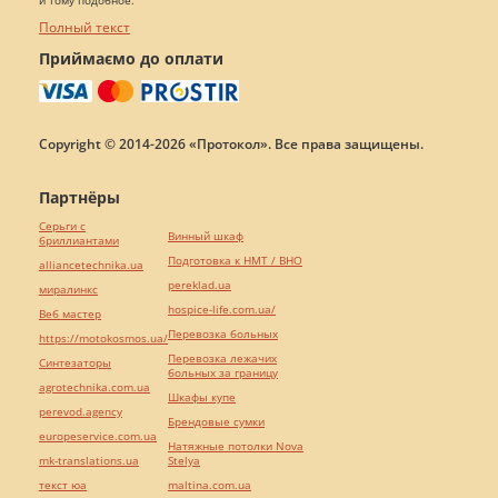
и тому подобное.
Полный текст
Приймаємо до оплати
Copyright © 2014-2026 «Протокол». Все права защищены.
Партнёры
Серьги с
Винный шкаф
бриллиантами
Подготовка к НМТ / ВНО
alliancetechnika.ua
pereklad.ua
миралинкс
hospice-life.com.ua/
Веб мастер
Перевозка больных
https://motokosmos.ua/
Перевозка лежачих
Синтезаторы
больных за границу
agrotechnika.com.ua
Шкафы купе
perevod.agency
Брендовые сумки
europeservice.com.ua
Натяжные потолки Nova
mk-translations.ua
Stelya
текст юа
maltina.com.ua