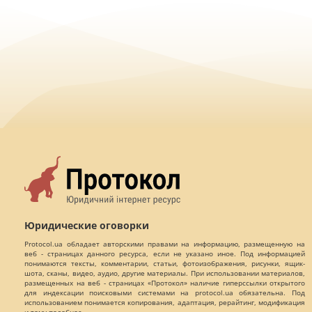
Юридические оговорки
Protocol.ua обладает авторскими правами на информацию, размещенную на
веб - страницах данного ресурса, если не указано иное. Под информацией
понимаются тексты, комментарии, статьи, фотоизображения, рисунки, ящик-
шота, сканы, видео, аудио, другие материалы. При использовании материалов,
размещенных на веб - страницах «Протокол» наличие гиперссылки открытого
для индексации поисковыми системами на protocol.ua обязательна. Под
использованием понимается копирования, адаптация, рерайтинг, модификация