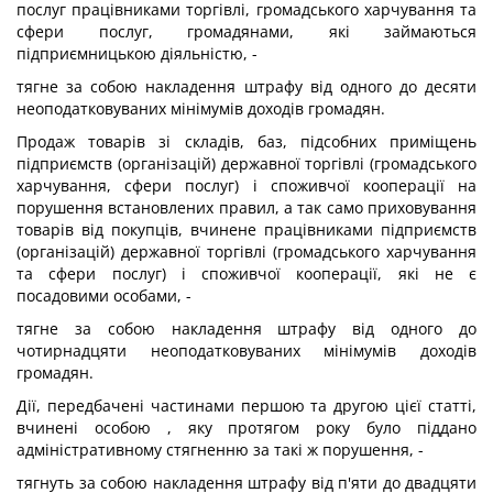
послуг працівниками торгівлі, громадського харчування та
сфери послуг, громадянами, які займаються
підприємницькою діяльністю, -
тягне за собою накладення штрафу від одного до десяти
неоподатковуваних мінімумів доходів громадян.
Продаж товарів зі складів, баз, підсобних приміщень
підприємств (організацій) державної торгівлі (громадського
харчування, сфери послуг) і споживчої кооперації на
порушення встановлених правил, а так само приховування
товарів від покупців, вчинене працівниками підприємств
(організацій) державної торгівлі (громадського харчування
та сфери послуг) і споживчої кооперації, які не є
посадовими особами, -
тягне за собою накладення штрафу від одного до
чотирнадцяти неоподатковуваних мінімумів доходів
громадян.
Дії, передбачені частинами першою та другою цієї статті,
вчинені особою , яку протягом року було піддано
адміністративному стягненню за такі ж порушення, -
тягнуть за собою накладення штрафу від п'яти до двадцяти