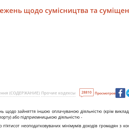
межень щодо сумісництва та суміще
28810
шення (СОДЕРЖАНИЕ)
Прочие кодексы
Просмотров
щодо зайняття іншою оплачуваною діяльністю (крім викладаць
спорту) або підприємницькою діяльністю -
о п’ятисот неоподатковуваних мінімумів доходів громадян з ко