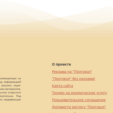
О проекте
Реклама на "Протокол"
"Протокол" без реклами!
 размещенную на
Под информацией
Карта сайта
 рисунки, ящик-
ании материалов,
Тендер на юридическую услугу
сылки открытого
язательна. Под
Пользовательское соглашение
нг, модификация
Допомогти ресурсу "Протокол"