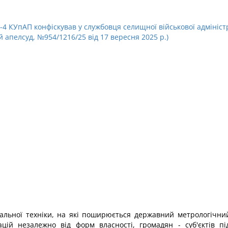
72-4 КУпАП конфіскував у службовця селищної військової адмініст
апелсуд, №954/1216/25 від 17 вересня 2025 р.)
альної техніки, на які поширюється державний метрологічний
ацій незалежно від форм власності, громадян - суб'єктів п