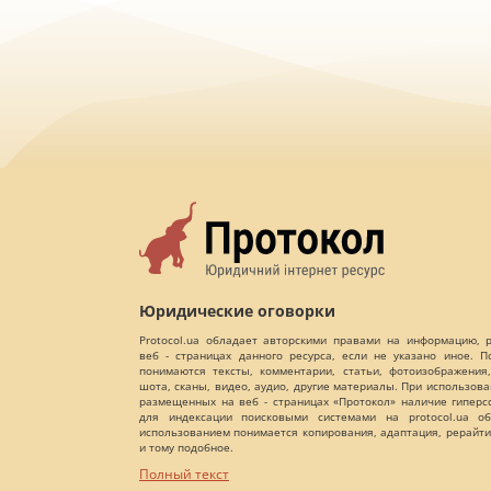
Юридические оговорки
Protocol.ua обладает авторскими правами на информацию,
веб - страницах данного ресурса, если не указано иное. 
понимаются тексты, комментарии, статьи, фотоизображения,
шота, сканы, видео, аудио, другие материалы. При использов
размещенных на веб - страницах «Протокол» наличие гиперс
для индексации поисковыми системами на protocol.ua об
использованием понимается копирования, адаптация, рерайти
и тому подобное.
Полный текст