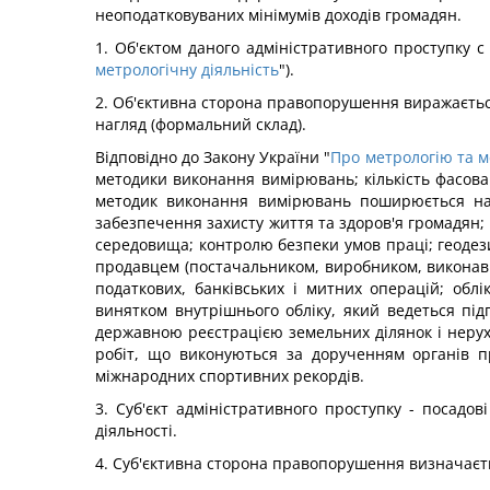
неоподатковуваних мінімумів доходів громадян.
1. Об'єктом даного адміністративного проступку с
метрологічну діяльність
").
2. Об'єктивна сторона правопорушення виражаєтьс
нагляд (формальний склад).
Відповідно до Закону України "
Про метрологію та м
методики виконання вимірювань; кількість фасова
методик виконання вимірювань поширюється на в
забезпечення захисту життя та здоров'я громадян;
середовища; контролю безпеки умов праці; геодези
продавцем (постачальником, виробником, виконавцем
податкових, банківських і митних операцій; облік
винятком внутрішнього обліку, який ведеться під
державною реєстрацією земельних ділянок і нерухо
робіт, що виконуються за дорученням органів про
міжнародних спортивних рекордів.
3. Суб'єкт адміністративного проступку - посадов
діяльності.
4. Суб'єктивна сторона правопорушення визначаєтьс