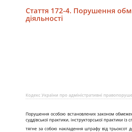
Стаття 172-4. Порушення об
діяльності
Кодекс України про адміністративні правопору
Порушення особою встановлених законом обмежень 
суддівської практики, інструкторської практики із 
тягне за собою накладення штрафу від трьохсот д