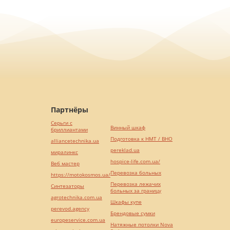
Партнёры
Серьги с
Винный шкаф
бриллиантами
Подготовка к НМТ / ВНО
alliancetechnika.ua
pereklad.ua
миралинкс
hospice-life.com.ua/
Веб мастер
Перевозка больных
https://motokosmos.ua/
Перевозка лежачих
Синтезаторы
больных за границу
agrotechnika.com.ua
Шкафы купе
perevod.agency
Брендовые сумки
europeservice.com.ua
Натяжные потолки Nova