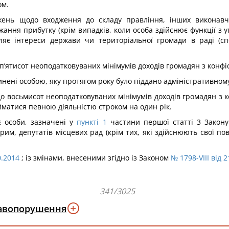
ом.
ень щодо входження до складу правління, інших виконавчи
жання прибутку (крім випадків, коли особа здійснює функції з
яє інтереси держави чи територіальної громади в раді (спос
п’ятисот неоподатковуваних мінімумів доходів громадян з конфіс
нені особою, яку протягом року було піддано адміністративному
до восьмисот неоподатковуваних мінімумів доходів громадян з 
матися певною діяльністю строком на один рік.
є особи, зазначені у
пункті 1
частини першої статті 3 Закону 
им, депутатів місцевих рад (крім тих, які здійснюють свої пов
0.2014
; із змінами, внесеними згідно із Законом
№ 1798-VIII від 
341/3025
равопорушення