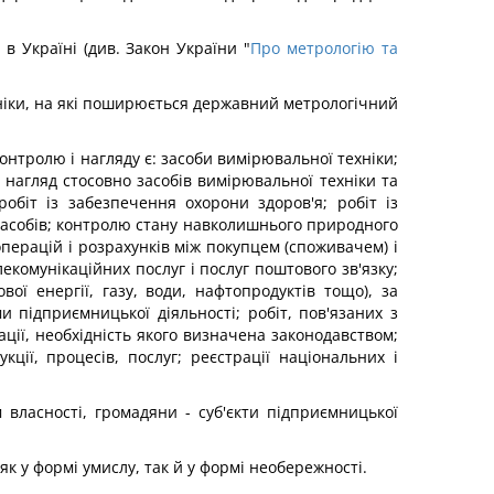
в Україні (див. Закон України "
Про метрологію та
ніки, на які поширюється державний метрологічний
онтролю і нагляду є: засоби вимірювальної техніки;
нагляд стосовно засобів вимірювальної техніки та
біт із забезпечення охорони здоров'я; робіт із
 засобів; контролю стану навколишнього природного
перацій і розрахунків між покупцем (споживачем) і
екомунікаційних послуг і послуг поштового зв'язку;
вої енергії, газу, води, нафтопродуктів тощо), за
 підприємницької діяльності; робіт, пов'язаних з
ції, необхідність якого визначена законодавством;
ції, процесів, послуг; реєстрації національних і
м власності, громадяни - суб'єкти підприємницької
к у формі умислу, так й у формі необережності.