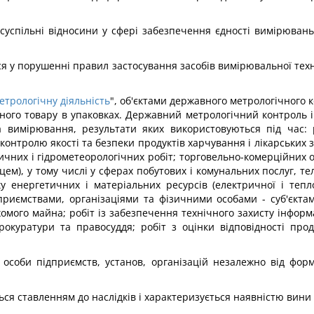
 суспільні відносини у сфері забезпечення єдності вимірювань 
я у порушенні правил застосування засобів вимірювальної тех
етрологічну діяльність
", об'єктами державного метрологічного к
ного товару в упаковках. Державний метрологічний контроль і 
имірювання, результати яких використовуються під час: ро
 контролю якості та безпеки продуктів харчування і лікарських
чних і гідрометеорологічних робіт; торговельно-комерційних о
), у тому числі у сферах побутових і комунальних послуг, тел
у енергетичних і матеріальних ресурсів (електричної і тепло
приємствами, організаціями та фізичними особами - суб'єктами
мого майна; робіт із забезпечення технічного захисту інформа
куратури та правосуддя; робіт з оцінки відповідності продук
і особи підприємств, установ, організацій незалежно від фор
я ставленням до наслідків і характеризується наявністю вини я