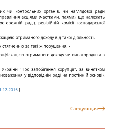
х чи контрольних органів, чи наглядової ради
 управління акціями (частками, паями), що належать
тережній раді), ревізійній комісії господарської
кацією отриманого доходу від такої діяльності.
 стягненню за такі ж порушення, -
конфіскацією отриманого доходу чи винагороди та з
України "Про запобігання корупції", за винятком
новаження у відповідній раді на постійній основі),
21.12.2016
}
Следующая