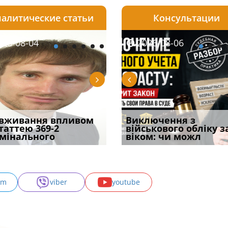
алитические статьи
Консультации
08-06
26-08-04
2026-08-05
2026-08-06
2026-08-04
2026-08-06
2026-07-30
уд встановив для
вживання впливом
Особливості захисту у
Документи, на яких не
Переоформлення
Виключення з
Восьмий ААС фак
одування шкоди
статтею 369-2
кримінальному
проставляється
відстрочки за іншою
військового обліку з
підтвердив, що 
с
мінального
провадженні: я
апостиль: пер
підставою: нов
віком: чи можл
може скас
am
viber
youtube