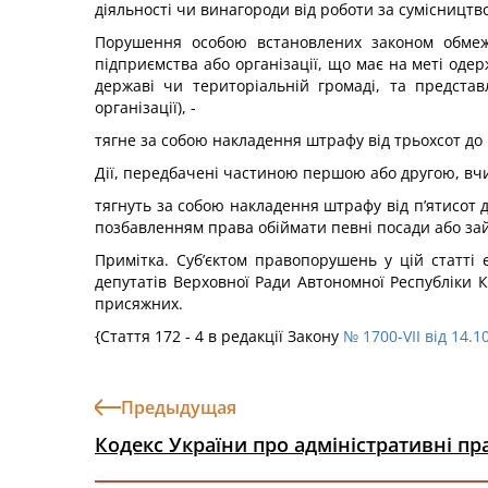
діяльності чи винагороди від роботи за сумісництв
Порушення особою встановлених законом обмеж
підприємства або організації, що має на меті одер
державі чи територіальній громаді, та представл
організації), -
тягне за собою накладення штрафу від трьохсот до 
Дії, передбачені частиною першою або другою, вчи
тягнуть за собою накладення штрафу від п’ятисот 
позбавленням права обіймати певні посади або зай
Примітка. Суб’єктом правопорушень у цій статті 
депутатів Верховної Ради Автономної Республіки Кр
присяжних.
{Стаття 172 - 4 в редакції Закону
№ 1700-VII від 14.1
Предыдущая
Кодекс України про адміністративні п