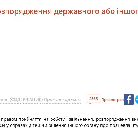
розпорядження державного або іншог
3585
шення (СОДЕРЖАНИЕ)
Прочие кодексы
Просмотров
правом прийняття на роботу і звільнення, розпорядження викон
жби у справах дітей чи рішення іншого органу про працевлашт