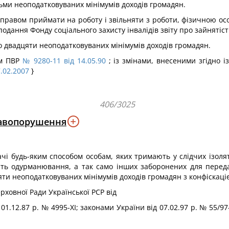
сьми неоподатковуваних мінімумів доходів громадян.
правом приймати на роботу і звільняти з роботи, фізичною о
одання Фонду соціального захисту інвалідів звіту про зайнятіс
о двадцяти неоподатковуваних мінімумів доходів громадян.
ом ПВР
№ 9280-11 від 14.05.90
; із змінами, внесеними згідно і
7.02.2007
}
406/3025
равопорушення
чі будь-яким способом особам, яких тримають у слідчих ізоля
ають одурманювання, а так само інших заборонених для перед
яти неоподатковуваних мінімумів доходів громадян з конфіскац
ерховної Ради Української PCP від
ід 01.12.87 p. № 4995-ХІ; законами України від 07.02.97 р. № 55/97