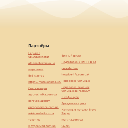
Партнёры
Серьги с
Винный шкаф
бриллиантами
Подготовка к НМТ / ВНО
alliancetechnika.ua
pereklad.ua
миралинкс
hospice-life.com.ua/
Веб мастер
Перевозка больных
https://motokosmos.ua/
Перевозка лежачих
Синтезаторы
больных за границу
agrotechnika.com.ua
Шкафы купе
perevod.agency
Брендовые сумки
europeservice.com.ua
Натяжные потолки Nova
mk-translations.ua
Stelya
текст юа
maltina.com.ua
kievperevod.com.ua
Cылки