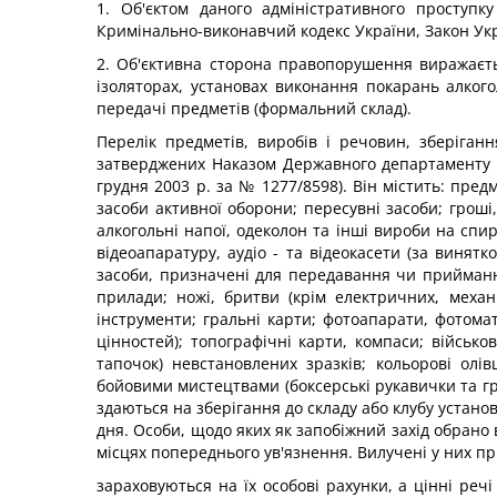
1. Об'єктом даного адміністративного проступк
Кримінально-виконавчий кодекс України, Закон Укр
2. Об'єктивна сторона правопорушення виражаєть
ізоляторах, установах виконання покарань алког
передачі предметів (формальний склад).
Перелік предметів, виробів і речовин, зберіга
затверджених Наказом Державного департаменту Ук
грудня 2003 р. за № 1277/8598). Він містить: пред
засоби активної оборони; пересувні засоби; гроші,
алкогольні напої, одеколон та інші вироби на спир
відеоапаратуру, аудіо - та відеокасети (за винят
засоби, призначені для передавання чи приймання
прилади; ножі, бритви (крім електричних, механ
інструменти; гральні карти; фотоапарати, фотомате
цінностей); топографічні карти, компаси; військ
тапочок) невстановлених зразків; кольорові олі
бойовими мистецтвами (боксерські рукавички та гру
здаються на зберігання до складу або клубу устан
дня. Особи, щодо яких як запобіжний захід обрано в
місцях попереднього ув'язнення. Вилучені у них пр
зараховуються на їх особові рахунки, а цінні реч