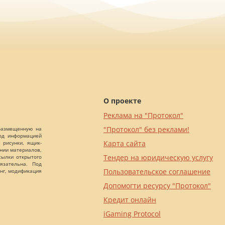
О проекте
Реклама на "Протокол"
"Протокол" без реклами!
 размещенную на
Под информацией
Карта сайта
 рисунки, ящик-
ании материалов,
Тендер на юридическую услугу
сылки открытого
язательна. Под
Пользовательское соглашение
нг, модификация
Допомогти ресурсу "Протокол"
Кредит онлайн
iGaming Protocol