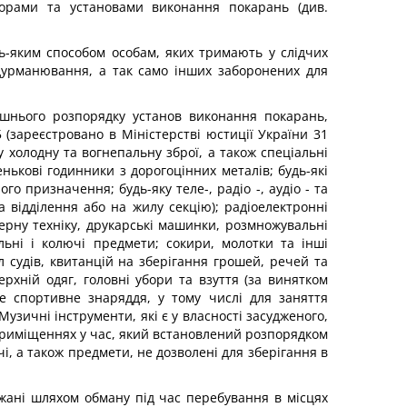
яторами та установами виконання покарань (див.
ь-яким способом особам, яких тримають у слідчих
одурманювання, а так само інших заборонених для
ішнього розпорядку установ виконання покарань,
(зареєстровано в Міністерстві юстиції України 31
у холодну та вогнепальну зброї, а також спеціальні
енькові годинники з дорогоцінних металів; будь-які
о призначення; будь-яку теле-, радіо -, аудіо - та
а відділення або на жилу секцію); радіоелектронні
ерну техніку, друкарські машинки, розмножувальні
льні і колючі предмети; сокири, молотки та інші
ал судів, квитанцій на зберігання грошей, речей та
рхній одяг, головні убори та взуття (за винятком
ке спортивне знаряддя, у тому числі для заняття
узичні інструменти, які є у власності засудженого,
 приміщеннях у час, який встановлений розпорядком
чі, а також предмети, не дозволені для зберігання в
ержані шляхом обману під час перебування в місцях