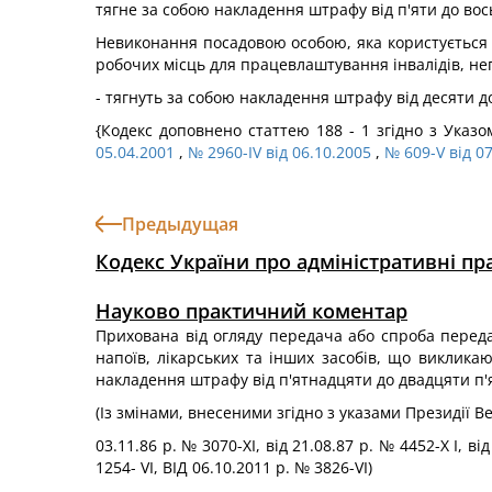
тягне за собою накладення штрафу від п'яти до во
Невиконання посадовою особою, яка користується 
робочих місць для працевлаштування інвалідів, неп
- тягнуть за собою накладення штрафу від десяти д
{Кодекс доповнено статтею 188 - 1 згідно з Указ
05.04.2001
,
№ 2960-IV від 06.10.2005
,
№ 609-V від 0
Предыдущая
Кодекс України про адміністративні п
Науково практичний коментар
Прихована від огляду передача або спроба переда
напоїв, лікарських та інших засобів, що виклик
накладення штрафу від п'ятнадцяти до двадцяти п'
(Із змінами, внесеними згідно з указами Президії В
03.11.86 p. № 3070-ХІ, від 21.08.87 р. № 4452-Х І, в
1254- VI, ВІД 06.10.2011 p. № 3826-VI)