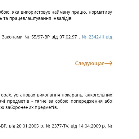
собою, яка використовує найману працю, нормативу
ть та працевлаштування інвалідів
з Законами № 55/97-ВР від 07.02.97 ,
№ 2342-III від
Следующая
торах, установах виконання покарань, алкогольних
ачі предметів - тягне за собою попередження або
ією заборонених предметів.
-ВР, від 20.01.2005 p. № 2377-TV, від 14.04.2009 p. №