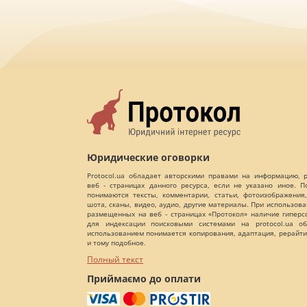
Юридические оговорки
Protocol.ua обладает авторскими правами на информацию,
веб - страницах данного ресурса, если не указано иное. 
понимаются тексты, комментарии, статьи, фотоизображения,
шота, сканы, видео, аудио, другие материалы. При использов
размещенных на веб - страницах «Протокол» наличие гиперс
для индексации поисковыми системами на protocol.ua об
использованием понимается копирования, адаптация, рерайти
и тому подобное.
Полный текст
Приймаємо до оплати