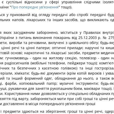
у є суспільні відносини у сфері управління слідчими ізол
аїни "
Про попереднє ув'язнення
" тощо).
ся у прихованій від огляду передачі або спробі передачі буд
ольних напоїв, лікарських та інших засобів, що викликають 
ння яких засудженим заборонено, міститься у Правилах внутр
раїни з питань виконання покарань від 25.12.2003 р. № 275 
мети, вироби та речовини, вилучені з цивільного обігу; будь-як
 цінні речі та цінні папери; оптичні прилади; наручні та киш
товій основі; наркотичні та лікарські засоби, предмети медичног
ком: гучномовець - один на житлову секцію, телевізор - один н
 радіосигналів (мобільні телефони, пейджери тощо); комп'ют
ічних та безпечних з касетною голівкою) та інші гостроріза
ріали, хімікати; будь-які документи (крім копій вироків і ухв
овий та інший формений одяг, обладнання до нього, а також ве
вці, фарби, копіювальний папір; музичні інструменти; будь-я
ші, рукавички для заняття рукопашним боєм, маківари тощо). М
ови. Користування ними дозволяється у спеціально обладнаних
зяття під варту, забороняється мати при собі гроші та цінні ре
и доставленні в місця попереднього ув'язнення гроші
і і предмети здаються на зберігання; гроші та цінні речі, од