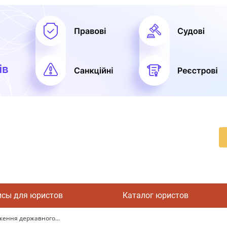
исы для юристов
Каталог юристов
ження державного...