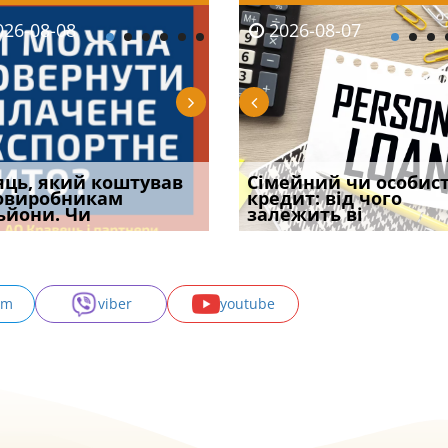
08-06
26-08-08
2026-08-05
2026-08-06
2026-08-07
2026-08-07
2026-07-30
уд встановив для
яць, який коштував
Чи потрібна ФОП
Документи, на яких не
Огляд практики ВС від
Сімейний чи особис
Восьмий ААС фак
одування шкоди
овиробникам
печатка у 2026 році:
проставляється
Ростислава Кравця, що
кредит: від чого
підтвердив, що 
с
ьйони. Чи
правила засто
апостиль: пер
опублі
залежить ві
може скас
am
viber
youtube