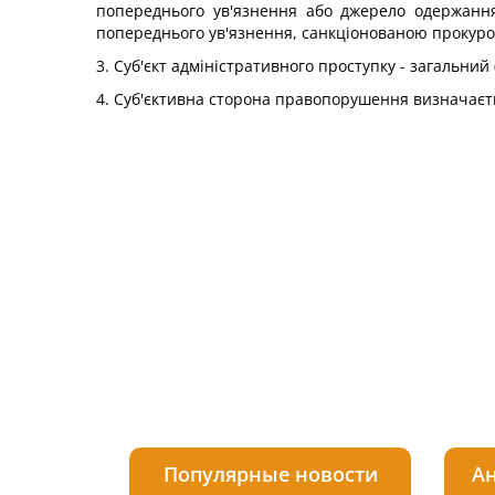
попереднього ув'язнення або джерело одержанн
попереднього ув'язнення, санкціонованою прокуроро
3. Суб'єкт адміністративного проступку - загальний (
4. Суб'єктивна сторона правопорушення визначаєтьс
Популярные новости
Ан