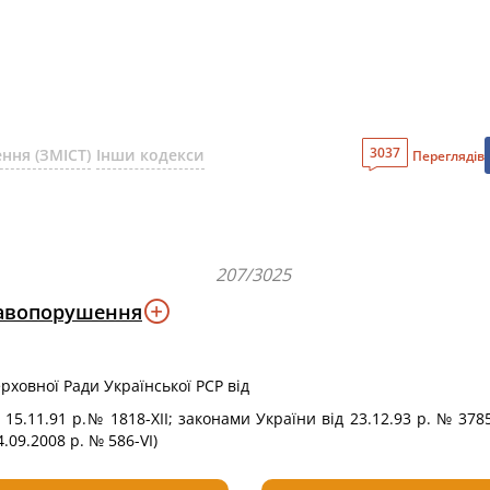
3037
ння (ЗМІСТ)
Інши кодекси
Переглядів
207/3025
равопорушення
ерховної Ради Української PCP від
д 15.11.91 р.№ 1818-ХІІ; законами України від 23.12.93 р. № 3785
4.09.2008 p. № 586-VI)