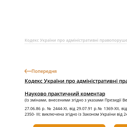
Кодекс України про адміністративні правопоруше
Попередня
Кодекс України про адміністративні п
Науково практичний коментар
(Із змінами, внесеними згідно з указами Президії В
27.06.86 р. № 2444-ХІ, від 29.07.91 р.№ 1369-ХІІ, ві
2350- ІІІ; виключена згідно із Законом України від 2