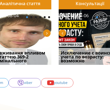
Аналітична стаття
Консультації
08-06
26-08-04
2026-08-05
2026-08-06
2026-08-04
2026-08-06
2026-07-30
уд встановив для
вживання впливом
Особливості захисту у
Документи, на яких не
Переоформлення
Исключение с воинс
Восьмий ААС фак
одування шкоди
статтею 369-2
кримінальному
проставляється
відстрочки за іншою
учета по возрасту:
підтвердив, що 
с
мінального
провадженні: я
апостиль: пер
підставою: нов
возможно
може скас
am
viber
youtube