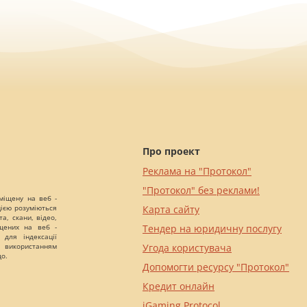
Про проект
Реклама на "Протокол"
"Протокол" без реклами!
міщену на веб -
цією розуміються
Карта сайту
а, скани, відео,
іщених на веб -
Тендер на юридичну послугу
 для індексації
 використанням
Угода користувача
що.
Допомогти ресурсу "Протокол"
Кредит онлайн
iGaming Protocol