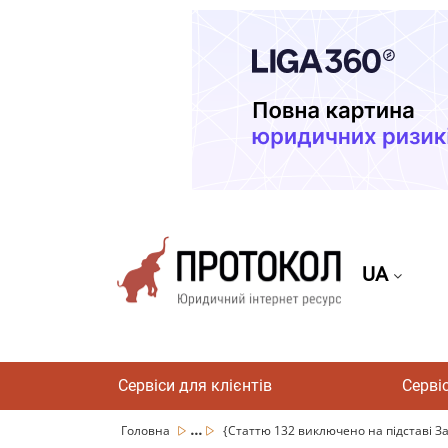
UA
Сервіси для клієнтів
Серві
...
Головна
{Статтю 132 виключено на підставі Зак