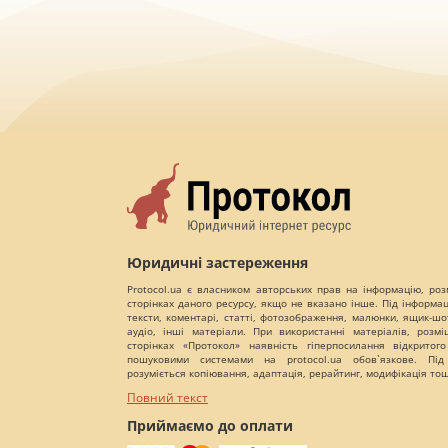
Юридичні застереження
Protocol.ua є власником авторських прав на інформацію, роз
сторінках даного ресурсу, якщо не вказано інше. Під інформа
тексти, коментарі, статті, фотозображення, малюнки, ящик-шот
аудіо, інші матеріали. При використанні матеріалів, розм
сторінках «Протокол» наявність гіперпосилання відкритого
пошуковими системами на protocol.ua обов`язкове. Під
розуміється копіювання, адаптація, рерайтинг, модифікація то
Повний текст
Приймаємо до оплати