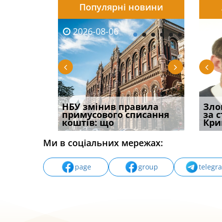
Популярні новини
2026-08-06
2026-08-03
2026-
20
і
НБУ змінив правила
Водії можуть отримати
Якщо с
Зло
способом
примусового списання
компенсацію за
відшк
за 
вих
коштів: що
незаконні дії
наявні
Кри
Ми в соціальних мережах:
page
group
telegr