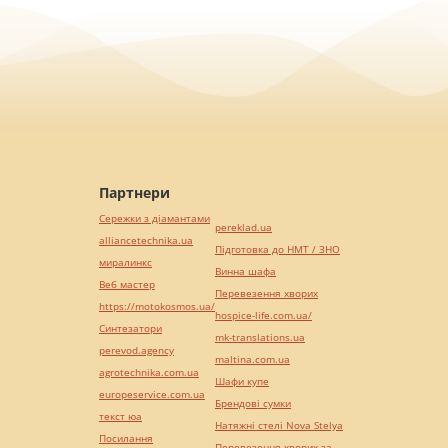
Партнери
Сережки з діамантами
pereklad.ua
alliancetechnika.ua
Підготовка до НМТ / ЗНО
миралинкс
Винна шафа
Веб мастер
Перевезення хворих
https://motokosmos.ua/
hospice-life.com.ua/
Синтезатори
mk-translations.ua
perevod.agency
maltina.com.ua
agrotechnika.com.ua
Шафи купе
europeservice.com.ua
Брендові сумки
текст юа
Натяжні стелі Nova Stelya
Посилання
Перевезення хворих за