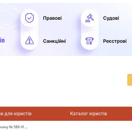
си для юристів
Каталог юристів
ону № 586-VI ...