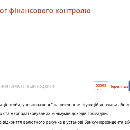
мог фінансового контролю
58898
ння (ЗМІСТ)
Інши кодекси
Переглядів
ції особи, уповноваженої на виконання функцій держави або мі
о ста неоподатковуваних мінімумів доходів громадян.
відкриття валютного рахунка в установі банку-нерезидента або 