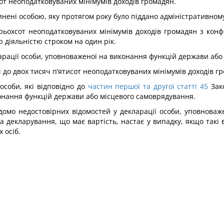
от неоподатковуваних мінімумів доходів громадян.
нені особою, яку протягом року було піддано адміністративному
рьохсот неоподатковуваних мінімумів доходів громадян з кон
 діяльністю строком на один рік.
арації особи, уповноваженої на виконання функцій держави або
і до двох тисяч п’ятисот неоподатковуваних мінімумів доходів г
особи, які відповідно до
частин першої та другої статті 45
Зако
онання функцій держави або місцевого самоврядування.
ідомо недостовірних відомостей у декларації особи, уповнова
 декларування, що має вартість, настає у випадку, якщо такі в
 осіб.