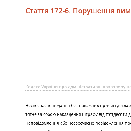
Стаття 172-6. Порушення ви
Кодекс України про адміністративні правопоруше
Несвоєчасне подання без поважних причин деклара
тягне за собою накладення штрафу від п’ятдесяти д
Неповідомлення або несвоєчасне повідомлення про 