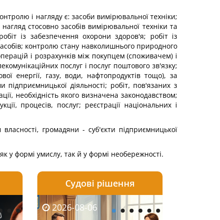
онтролю і нагляду є: засоби вимірювальної техніки;
нагляд стосовно засобів вимірювальної техніки та
біт із забезпечення охорони здоров'я; робіт із
 засобів; контролю стану навколишнього природного
перацій і розрахунків між покупцем (споживачем) і
екомунікаційних послуг і послуг поштового зв'язку;
вої енергії, газу, води, нафтопродуктів тощо), за
 підприємницької діяльності; робіт, пов'язаних з
ції, необхідність якого визначена законодавством;
ції, процесів, послуг; реєстрації національних і
м власності, громадяни - суб'єкти підприємницької
к у формі умислу, так й у формі необережності.
Судові рішення
2026-08-05
2026-08-03
2026-08-06
2026-08-06
2026-08-05
2026-08-03
2026-08-06
2026-08-0