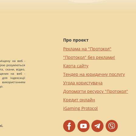
Про проект
Реклама на "Протокол"
"Протокол" без реклами!
міщену на веб -
цією розуміються
Карта сайту
а, скани, відео,
іщених на веб -
Тендер на юридичну послугу
 для індексації
 використанням
Угода користувача
що.
Допомогти ресурсу "Протокол"
Кредит онлайн
iGaming Protocol
і.