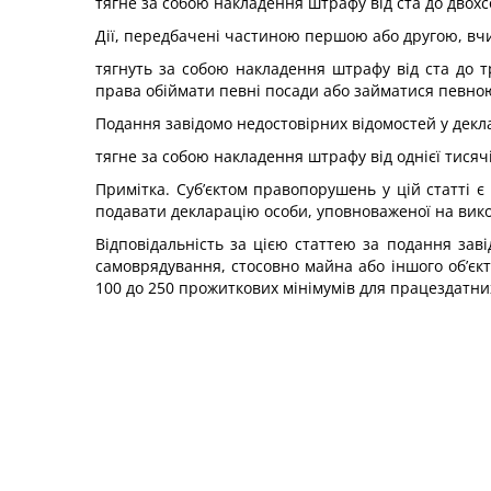
тягне за собою накладення штрафу від ста до двохс
Дії, передбачені частиною першою або другою, вчи
тягнуть за собою накладення штрафу від ста до т
права обіймати певні посади або займатися певною
Подання завідомо недостовірних відомостей у декл
тягне за собою накладення штрафу від однієї тисяч
Примітка. Суб’єктом правопорушень у цій статті є 
подавати декларацію особи, уповноваженої на вик
Відповідальність за цією статтею за подання зав
самоврядування, стосовно майна або іншого об’єкта
100 до 250 прожиткових мінімумів для працездатних