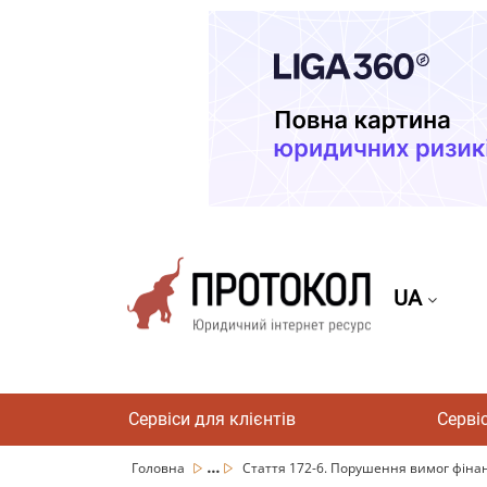
UA
Сервіси для клієнтів
Серві
...
Головна
Стаття 172-6. Порушення вимог фінан