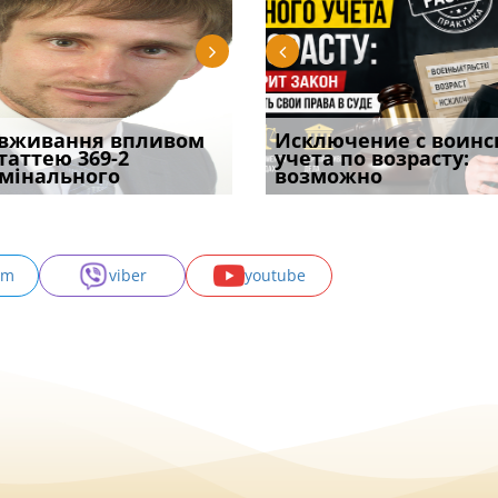
уд встановив для
вживання впливом
Особливості захисту у
Документи, на яких не
Переоформлення
Исключение с воинс
Восьмий ААС фак
одування шкоди
статтею 369-2
кримінальному
проставляється
відстрочки за іншою
учета по возрасту:
підтвердив, що 
с
мінального
провадженні: я
апостиль: пер
підставою: нов
возможно
може скас
am
viber
youtube