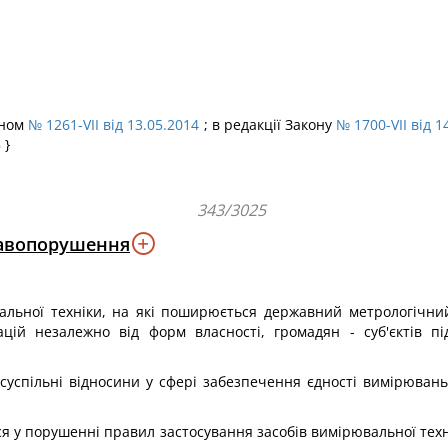
оном
№ 1261-VII від 13.05.2014
; в редакції Закону
№ 1700-VII від 1
6
}
343/3025
равопорушення
альної техніки, на які поширюється державний метрологічний
ацій незалежно від форм власності, громадян - суб'єктів п
 суспільні відносини у сфері забезпечення єдності вимірювань 
я у порушенні правил застосування засобів вимірювальної тех