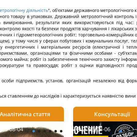
етрологічну діяльність
", об'єктами державного метрологічного к
ного товару в упаковках. Державний метрологічний контроль і 
имірювання, результати яких використовуються під час: ро
 контролю якості та безпеки продуктів харчування і лікарських
чних і гідрометеорологічних робіт; торговельно-комерційних о
), у тому числі у сферах побутових і комунальних послуг, тел
у енергетичних і матеріальних ресурсів (електричної і тепло
приємствами, організаціями та фізичними особами - суб'єктами
мого майна; робіт із забезпечення технічного захисту інформа
куратури та правосуддя; робіт з оцінки відповідності продук
і особи підприємств, установ, організацій незалежно від фор
я ставленням до наслідків і характеризується наявністю вини я
Аналітична стаття
Консультації
08-06
26-08-04
2026-08-05
2026-08-06
2026-08-04
2026-08-06
2026-07-30