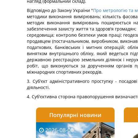
нагляд (формальний склад).
Відповідно до Закону України "
Про метрологію та м
методики виконання вимірювань; кількість фасова
методик виконання вимірювань поширюється на в
забезпечення захисту життя та здоров'я громадян;
середовища; контролю безпеки умов праці; геодези
продавцем (постачальником, виробником, виконавцем
податкових, банківських і митних операцій; облік
винятком внутрішнього обліку, який ведеться під
державною реєстрацією земельних ділянок і нерухо
робіт, що виконуються за дорученням органів про
міжнародних спортивних рекордів.
3. Суб'єкт адміністративного проступку - посадов
діяльності.
4. Суб'єктивна сторона правопорушення визначаєтьс
Популярні новини
2026-08-06
2026-08-03
2026-
20