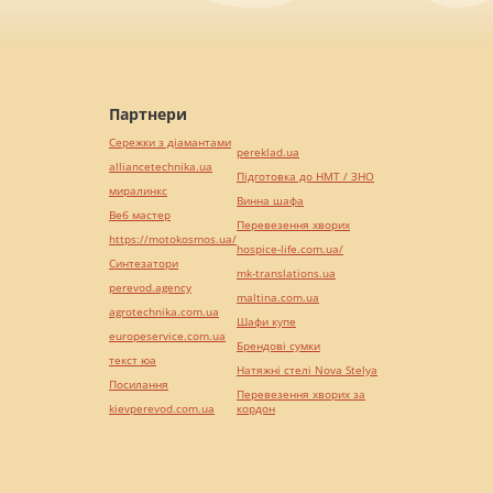
Партнери
Сережки з діамантами
pereklad.ua
alliancetechnika.ua
Підготовка до НМТ / ЗНО
миралинкс
Винна шафа
Веб мастер
Перевезення хворих
https://motokosmos.ua/
hospice-life.com.ua/
Синтезатори
mk-translations.ua
perevod.agency
maltina.com.ua
agrotechnika.com.ua
Шафи купе
europeservice.com.ua
Брендові сумки
текст юа
Натяжні стелі Nova Stelya
Посилання
Перевезення хворих за
kievperevod.com.ua
кордон