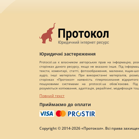
Юридичні застереження
Protocol.ua є власником авторських прав на інформацію, роз
сторінках даного ресурсу, якщо не вказано інше. Під інформа
тексти, коментарі, статті, фотозображення, малюнки, ящик-шот
аудіо, інші матеріали. При використанні матеріалів, розм
сторінках «Протокол» наявність гіперпосилання відкритого
пошуковими системами на protocol.ua обов`язкове. Під
розуміється копіювання, адаптація, рерайтинг, модифікація то
Повний текст
Приймаємо до оплати
Copyright © 2014-2026 «Протокол». Всі права захищен