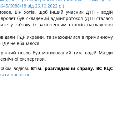
45/6088/18 від 26.10.2022 р.)
озов. Він хотів, щоб інший учасник ДТП - водій
евролет був складений адмінпротокол (ДТП сталася
те у зв`язку із закінченням строків накладення
повідали ПДР України, та знаходилися в причинному
м ПДР не вбачалося.
трічний позов був мотивований тим, водій Мазди
технічної експертизи.
а обом водіям.
Втім, розглядаючи справу, ВС КЦС
тати повністю