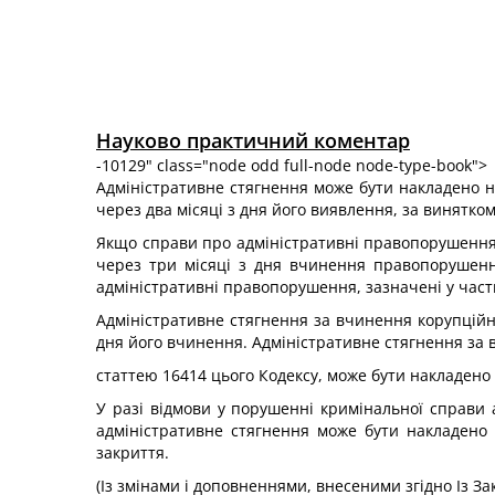
Науково практичний коментар
-10129" class="node odd full-node node-type-book">
Адміністративне стягнення може бути накладено н
через два місяці з дня його виявлення, за винятком
Якщо справи про адміністративні правопорушення ві
через три місяці з дня вчинення правопорушенн
адміністративні правопорушення, зазначені у частин
Адміністративне стягнення за вчинення корупційн
дня його вчинення. Адміністративне стягнення з
статтею 16414 цього Кодексу, може бути накладено 
У разі відмови у порушенні кримінальної справи 
адміністративне стягнення може бути накладено 
закриття.
(Із змінами і доповненнями, внесеними згідно Із З