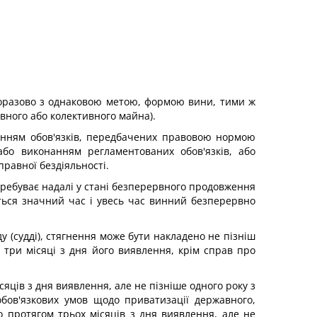
норазово з однаковою метою, формою вини, тими ж
авного або колективного майна).
анням обов'язків, передбачених правовою нормою
або виконанням регламентованих обов'язків, або
равної бездіяльності.
еребуває надалі у стані безперервного продовження
ується значний час і увесь час винний безперервно
у (судді), стягнення може бути накладено не пізніш
три місяці з дня його виявлення, крім справ про
ців з дня виявлення, але не пізніше одного року з
бов'язкових умов щодо приватизації державного,
 протягом трьох місяців з дня виявлення, але не