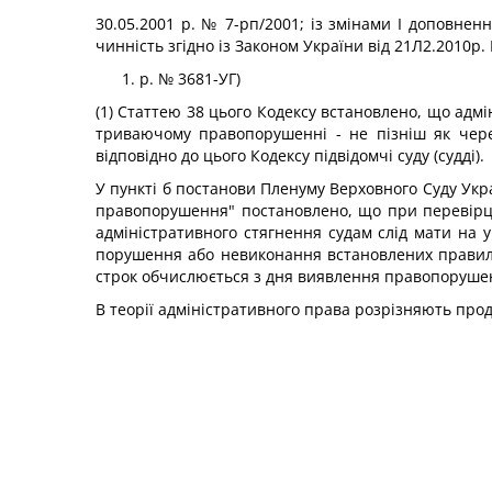
30.05.2001 р. № 7-рп/2001; із змінами І доповненн
чинність згідно із Законом України від 21Л2.2010р. М
р. № 3681-УГ)
(1) Статтею 38 цього Кодексу встановлено, що адм
триваючому правопорушенні - не пізніш як чере
відповідно до цього Кодексу підвідомчі суду (судді).
У пункті б постанови Пленуму Верховного Суду Укра
правопорушення" постановлено, що при перевірці
адміністративного стягнення судам слід мати на 
порушення або невиконання встановлених правил по
строк обчислюється з дня виявлення правопоруше
В теорії адміністративного права розрізняють пр