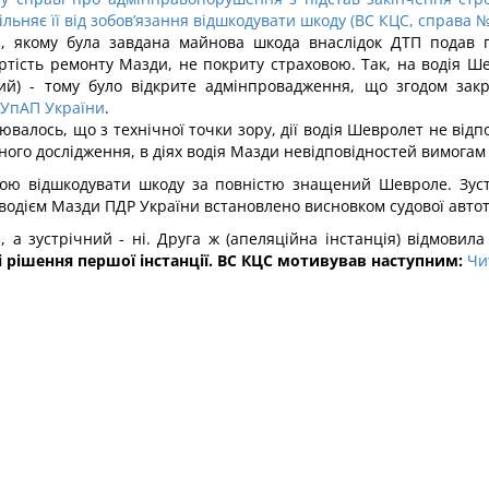
ільняє її від зобов’язання відшкодувати шкоду (ВС КЦС, справа №6
, якому була завдана майнова шкода внаслідок ДТП подав п
тість ремонту Мазди, не покриту страховою. Так, на водія Ш
ий) - тому було відкрите адмінпровадження, що згодом закри
 КУпАП України
.
ювалось, що з технічної точки зору, дії водія Шевролет не від
ного дослідження, в діях водія Мазди невідповідностей вимога
гою відшкодувати шкоду за повністю знащений Шевроле. Зус
водієм Мазди ПДР України встановлено висновком судової авто
 а зустрічний - ні. Друга ж (апеляційна інстанція) відмовил
 рішення першої інстанції.
ВС КЦС мотивував наступним:
Чи