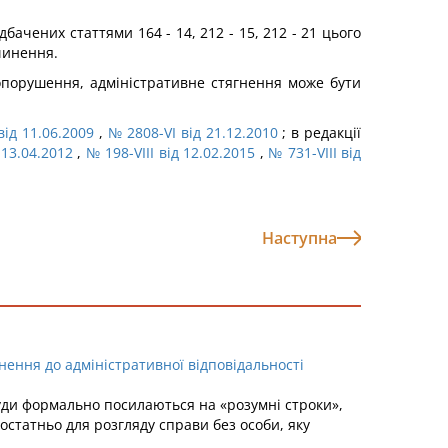
чених статтями 164 - 14, 212 - 15, 212 - 21 цього
вчинення.
опорушення, адміністративне стягнення може бути
від 11.06.2009
,
№ 2808-VI від 21.12.2010
; в редакції
 13.04.2012
,
№ 198-VIII від 12.02.2015
,
№ 731-VIII від
Наступна
нення до адміністративної відповідальності
уди формально посилаються на «розумні строки»,
достатньо для розгляду справи без особи, яку