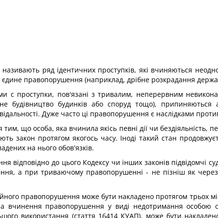
 називають ряд ідентичних проступків, які вчиняються неод
ості єдине правопорушення (наприклад, дрібне розкрадання держ
и с проступки, пов'язані з тривалим, неперервним невикон
не будівництво будинків або споруд тощо), припиняються 
відальності. Дуже часто ці правопорушення є наслідками протип
им, що особа, яка вчинила якісь певні дії чи бездіяльність, п
шують закон протягом якогось часу. Іноді такий стан продовж
дених на нього обов'язків.
я відповідно до цього Кодексу чи інших законів підвідомчі суд
ння, а при триваючому правопорушенні - не пізніш як через 
ійного правопорушення може бути накладено протягом трьох міся
за вчинення правопорушення у виді недотримання особою о
ьшого використання (стаття 16414 КУАП), може бути накладено