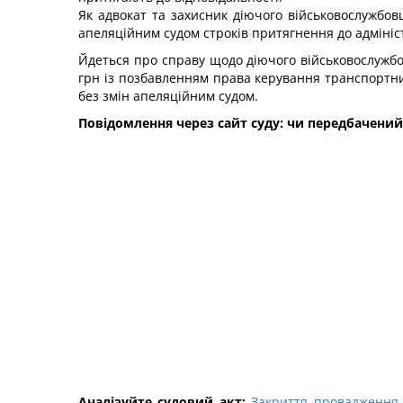
Як адвокат та захисник діючого військовослужбов
апеляційним судом строків притягнення до адмініс
Йдеться про справу щодо діючого військовослужбо
грн із позбавленням права керування транспортними
без змін апеляційним судом.
Повідомлення через сайт суду: чи передбачений
Аналізуйте судовий акт:
Закриття провадження 