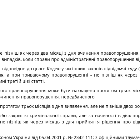
е пізніш як через два місяці з дня вчинення правопорушення
 випадків, коли справи про адміністративні правопорушення відп
дповідно до цього Кодексу чи інших законів підвідомчі суду (
я, а при триваючому правопорушенні - не пізніш як через т
і третій цієї статті.
ого правопорушення може бути накладено протягом трьох місяц
а вчинення правопорушення, передбаченого
протягом трьох місяців з дня виявлення, але не пізніше двох ро
або закриття кримінальної справи, але за наявності в діях 
не пізніш як через місяць з дня прийняття рішення про від
аконом України від 05.04.2001 р. № 2342-111; з офіційними тлум