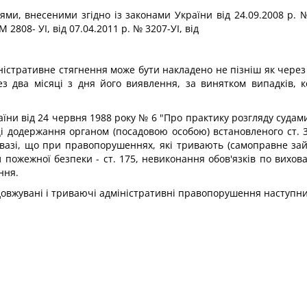
ями, внесеними згідно із законами України від 24.09.2008 р. №
 2808- УІ, від 07.04.2011 р. № 3207-УІ, від
іністративне стягнення може бути накладено не пізніш як чере
з два місяці з дня його виявлення, за винятком випадків, 
їни від 24 червня 1988 року № 6 "Про практику розгляду судам
 додержання органом (посадовою особою) встановленого ст. 3
увазі, що при правопорушеннях, які тривають (самоправне за
жежної безпеки - ст. 175, невиконання обов'язків по вихован
ння.
одовжувані і триваючі адміністративні правопорушення наступн