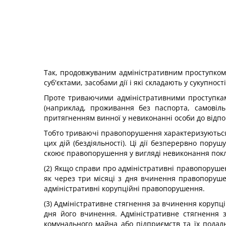
Так, продовжуваним адміністративним проступком
суб'єктами, засобами дії і які складають у сукупн
Проте триваючими адміністративними проступкам
(наприклад, проживання без паспорта, самовіль
притягненням винної у невиконанні особи до відпо
Тобто триваючі правопорушення характеризуються т
цих дій (бездіяльності). Ці дії безперервно пору
скоює правопорушення у вигляді невиконання покла
(2) Якщо справи про адміністративні правопорушенн
як через три місяці з дня вчинення правопоруше
адміністративні корупційні правопорушення.
(3) Адміністративне стягнення за вчинення корупц
дня його вчинення. Адміністративне стягнення 
комунального майна або підприємств та їх подал