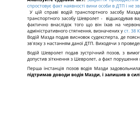
спростовує факт наявності вини особи в ДТП і не зв
У цій справі водій транспортного засобу Мазда
транспортного засобу Шевролет - відшкодував вар
фактично внаслідок того що він їхав на червон
адміністративного стягнення, визначених у
ст. 38
Водій Мазда подав висновок судексперта, де поясн
зв`язку з настанням даної ДТП. Виходячи з проведе
Водій Шевролет подав зустрічний позов, з вимо
допустив зіткнення з Шевролет, а факт порушення 
Перша інстанція позов водія Мазди задовольнила,
підтримав доводи водія Мазди, і залишив в силі