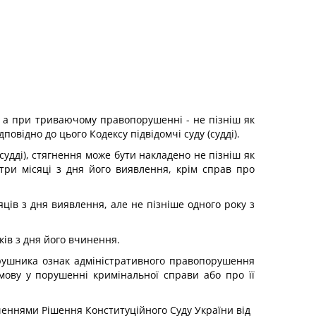
, а при триваючому правопорушенні - не пізніш як
овідно до цього Кодексу підвідомчі суду (судді).
судді), стягнення може бути накладено не пізніш як
ри місяці з дня його виявлення, крім справ про
ів з дня виявлення, але не пізніше одного року з
ків з дня його вчинення.
порушника ознак адміністративного правопорушення
мову у порушенні кримінальної справи або про її
аченнями Рішення Конституційного Суду України від