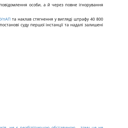
 повідомлення особи, а й через повне ігнорування
 КУпАП
та наклав стягнення у вигляді штрафу 40 800
постанові суду першої інстанції та надалі залишені
ків, не є реабілітуючою обставиною - тому це не