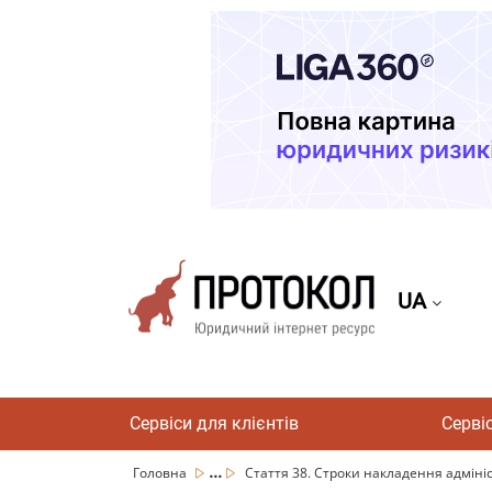
UA
Сервіси для клієнтів
Серві
...
Головна
Стаття 38. Строки накладення адмініс