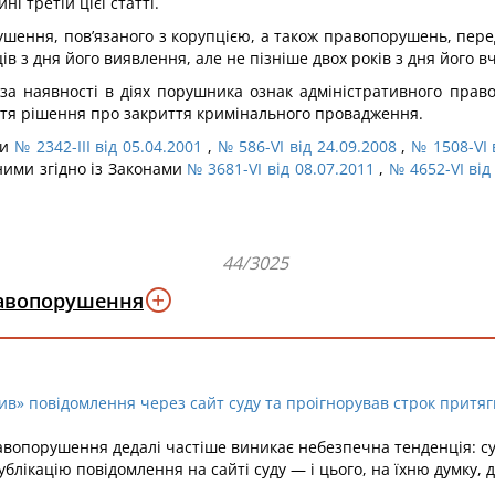
і третій цієї статті.
ення, пов’язаного з корупцією, а також правопорушень, передба
ів з дня його виявлення, але не пізніше двох років з дня його 
 за наявності в діях порушника ознак адміністративного прав
ття рішення про закриття кримінального провадження.
ми
№ 2342-III від 05.04.2001
,
№ 586-VI від 24.09.2008
,
№ 1508-VI 
ними згідно із Законами
№ 3681-VI від 08.07.2011
,
№ 4652-VI від
44/3025
равопорушення
ив» повідомлення через сайт суду та проігнорував строк притяг
равопорушення дедалі частіше виникає небезпечна тенденція: с
блікацію повідомлення на сайті суду — і цього, на їхню думку, 