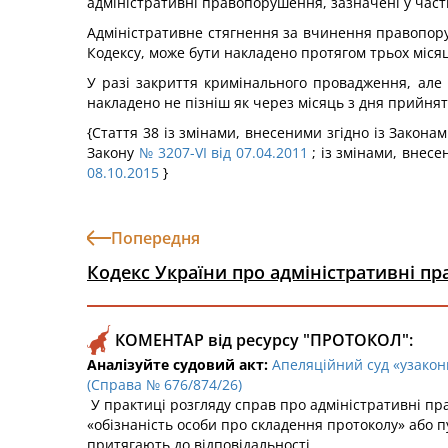
адміністративні правопорушення, зазначені у частин
Адміністративне стягнення за вчинення правопоруш
Кодексу, може бути накладено протягом трьох місяц
У разі закриття кримінального провадження, але
накладено не пізніш як через місяць з дня прийня
{Стаття 38 із змінами, внесеними згідно із Закона
Закону
№ 3207-VI від 07.04.2011
; із змінами, внесе
08.10.2015
}
Попередня
Кодекс України про адміністративні п
КОМЕНТАР від ресурсу "ПРОТОКОЛ":
Аналізуйте судовий акт:
Апеляційний суд «узакон
(Справа № 676/874/26)
У практиці розгляду справ про адміністративні п
«обізнаність особи про складення протоколу» або пу
притягають до відповідальності.