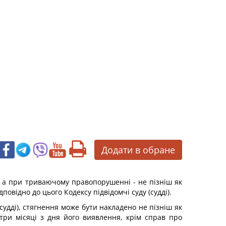
Додати в обране
, а при триваючому правопорушенні - не пізніш як
овідно до цього Кодексу підвідомчі суду (судді).
судді), стягнення може бути накладено не пізніш як
ри місяці з дня його виявлення, крім справ про