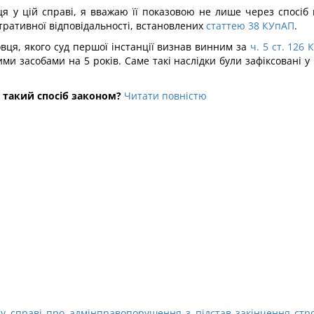
ця у цій справі, я вважаю її показовою не лише через спосіб
тративної відповідальності, встановлених
статтею 38 КУпАП
.
вця, якого суд першої інстанції визнав винним за
ч. 5 ст. 126
 засобами на 5 років. Саме такі наслідки були зафіксовані у 
 такий спосіб законом?
Читати повністю
у справі про адмінправопорушення з підстав закінчення стро