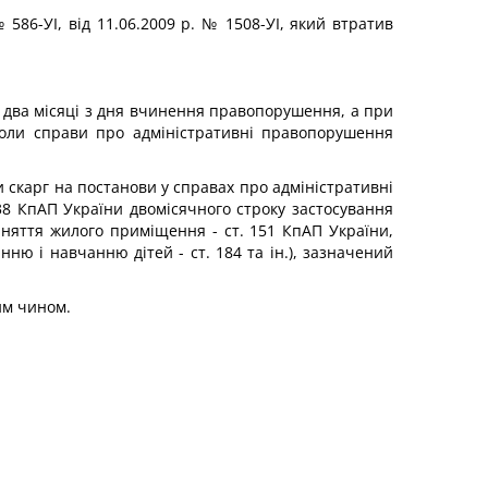
 586-УІ, від 11.06.2009 р. № 1508-УІ, який втратив
з два місяці з дня вчинення правопорушення, а при
коли справи про адміністративні правопорушення
и скарг на постанови у справах про адміністративні
8 КпАП України двомісячного строку застосування
йняття жилого приміщення - ст. 151 КпАП України,
ню і навчанню дітей - ст. 184 та ін.), зазначений
им чином.