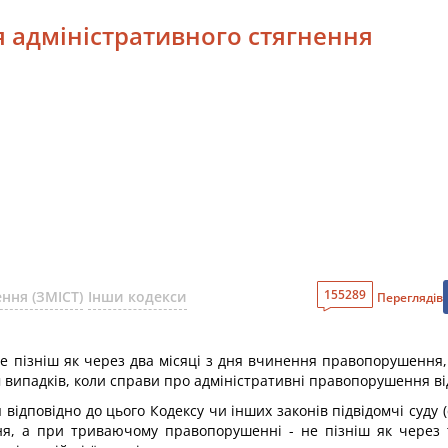
я адміністративного стягнення
155289
ння (ЗМІСТ)
Інши кодекси
Переглядів
е пізніш як через два місяці з дня вчинення правопорушення
 випадків, коли справи про адміністративні правопорушення відп
дповідно до цього Кодексу чи інших законів підвідомчі суду (
я, а при триваючому правопорушенні - не пізніш як через т