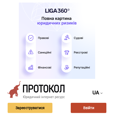
UA
Зареєструватися
Ввійти