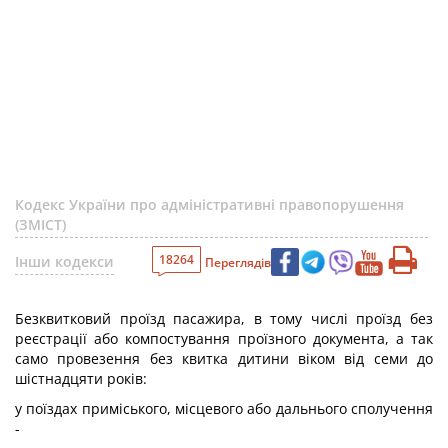
Кодекс України про адміністративні правопорушення
(ЗМІСТ)
18264
Інши кодекси
Переглядів
Безквитковий проїзд пасажира, в тому числі проїзд без
реєстрації або компостування проїзного документа, а так
само провезення без квитка дитини віком від семи до
шістнадцяти років:
у поїздах приміського, місцевого або дальнього сполучення
-