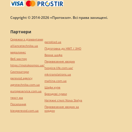
Copyright © 2014-2026 «Протокол». Всі права захищені.
Партнери
Сережки з діамантами
pereklad.ua
alliancetechnika.ua
Підготовка до НМТ / ЗНО
миралинкс
Винна шафа
Веб мастер
Перевезення хворих
https://motokosmos.ua/
hospice-life.com.ua/
Синтезатори
mk-translations.ua
perevod.agency
maltina.com.ua
agrotechnika.com.ua
Шафи купе
europeservice.com.ua
Брендові сумки
текст юа
Натяжні стелі Nova Stelya
Посилання
Перевезення хворих за
kievperevod.com.ua
кордон