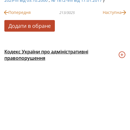
2029-III від 05.10.2000
,
№ 1812-VIII від 17.01.2017
}
Попередня
Наступна
213/3025
Додати в обране
Кодекс України про адміністративні
правопорушення