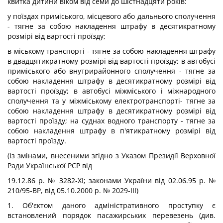
квитка дитини віком від семи до шістнадцяти років:
у поїздах приміського, місцевого або дальнього сполучення
- тягне за собою накладення штрафу в десятикратному
розмірі від вартості проїзду;
в міському транспорті - тягне за собою накладення штрафу
в двадцятикратному розмірі від вартості проїзду; в автобусі
приміського або внутрирайонного сполучення - тягне за
собою накладення штрафу в десятикратному розмірі від
вартості проїзду; в автобусі міжміського і міжнародного
сполучення та у міжміському електротранспорті- тягне за
собою накладення штрафу в десятикратному розмірі від
вартості проїзду; на суднах водного транспорту - тягне за
собою накладення штрафу в п'ятикратному розмірі від
вартості проїзду.
(Із змінами, внесеними згідно з Указом Президії Верховної
Ради Української PCP від
19.12.86 р. № 3282-ХІ; законами України від 02.06.95 p. №
210/95-ВР, від 05.10.2000 p. № 2029-ІІІ)
1. Об'єктом даного адміністративного проступку є
встановлений порядок пасажирських перевезень (див.