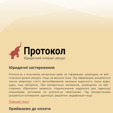
Юридичні застереження
Protocol.ua є власником авторських прав на інформацію, розміщену на веб -
сторінках даного ресурсу, якщо не вказано інше. Під інформацією розуміються
тексти, коментарі, статті, фотозображення, малюнки, ящик-шота, скани, відео,
аудіо, інші матеріали. При використанні матеріалів, розміщених на веб -
сторінках «Протокол» наявність гіперпосилання відкритого для індексації
пошуковими системами на protocol.ua обов`язкове. Під використанням
розуміється копіювання, адаптація, рерайтинг, модифікація тощо.
Повний текст
Приймаємо до оплати