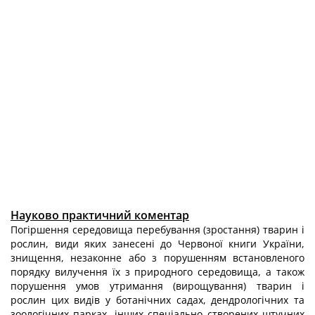
Науково практичний коментар
Погіршення середовища перебування (зростання) тварин і
рослин, види яких занесені до Червоної книги України,
знищення, незаконне або з порушенням встановленого
порядку вилучення їх з природного середовища, а також
порушення умов утримання (вирощування) тварин і
рослин цих видів у ботанічних садах, дендрологічних та
зоологічних парках, інших спеціально створених штучних