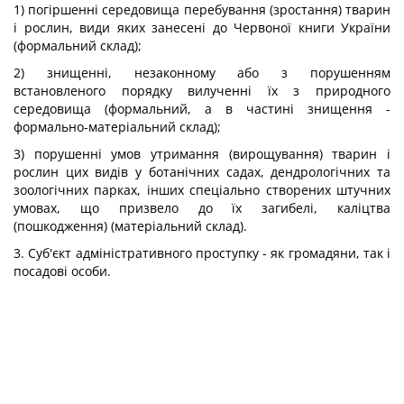
1) погіршенні середовища перебування (зростання) тварин
і рослин, види яких занесені до Червоної книги України
(формальний склад);
2) знищенні, незаконному або з порушенням
встановленого порядку вилученні їх з природного
середовища (формальний, а в частині знищення -
формально-матеріальний склад);
3) порушенні умов утримання (вирощування) тварин і
рослин цих видів у ботанічних садах, дендрологічних та
зоологічних парках, інших спеціально створених штучних
умовах, що призвело до їх загибелі, каліцтва
(пошкодження) (матеріальний склад).
3. Суб'єкт адміністративного проступку - як громадяни, так і
посадові особи.