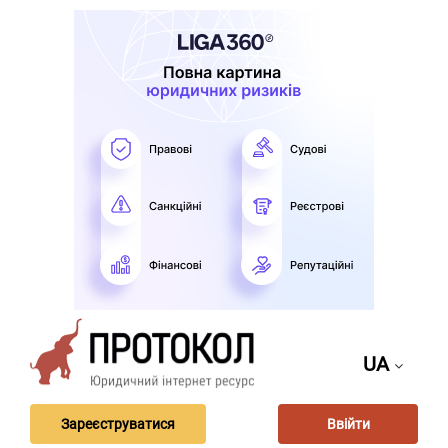
UA
Зареєструватися
Ввійти