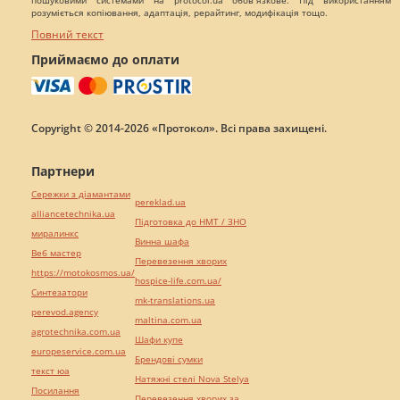
пошуковими системами на protocol.ua обов`язкове. Під використанням
розуміється копіювання, адаптація, рерайтинг, модифікація тощо.
Повний текст
Приймаємо до оплати
Copyright © 2014-2026 «Протокол». Всі права захищені.
Партнери
Сережки з діамантами
pereklad.ua
alliancetechnika.ua
Підготовка до НМТ / ЗНО
миралинкс
Винна шафа
Веб мастер
Перевезення хворих
https://motokosmos.ua/
hospice-life.com.ua/
Синтезатори
mk-translations.ua
perevod.agency
maltina.com.ua
agrotechnika.com.ua
Шафи купе
europeservice.com.ua
Брендові сумки
текст юа
Натяжні стелі Nova Stelya
Посилання
Перевезення хворих за