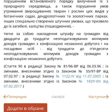
порушенням встановленого порядку вилучення їх з
природного середовища, а також порушення умов
утримання (вирощування) тварин і рослин цих видів у
ботанічних садах, дендрологічних та зоологічних парках,
інших спеціально створених штучних умовах, що призвело
до їх загибелі, каліцтва (пошкодження), -
тягне за собою накладення штрафу на громадян від
двадцяти до тридцяти неоподатковуваних мінімумів
доходів громадян з конфіскацією незаконно добутого і на
посадових осіб - від тридцяти до п'ятдесяти
неоподатковуваних мінімумів доходів громадян з
конфіскацією незаконно добутого.
{Стаття 90 в редакції Закону № 81/96-ВР від 06.03.96 ; із
змінами, внесеними згідно із Законом № 55/97-ВР від
07.02.97 ; в редакції Закону
№ 1122-IV від 11.07.2003
; із
змінами, внесеними згідно із Законом
№ 1829-VIII від
07.02.2017
}
Попередня
Наступна
134/3025
Додати в обране