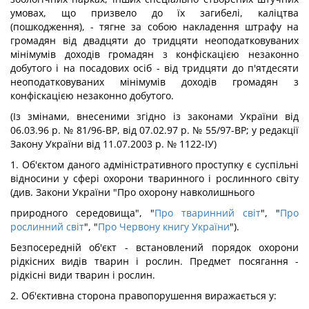
умовах, що призвело до їх загибелі, каліцтва
(пошкодження), - тягне за собою накладення штрафу на
громадян від двадцяти до тридцяти неоподатковуваних
мінімумів доходів громадян з конфіскацією незаконно
добутого і на посадових осіб - від тридцяти до п'ятдесяти
неоподатковуваних мінімумів доходів громадян з
конфіскацією незаконно добутого.
(Із змінами, внесеними згідно із законами України від
06.03.96 р. № 81/96-ВР, від 07.02.97 р. № 55/97-ВР; у редакції
Закону України від 11.07.2003 р. № 1122-ІУ)
1. Об'єктом даного адміністративного проступку є суспільні
відносини у сфері охорони тваринного і рослинного світу
(див. Закони України "Про охорону навколишнього
природного середовища", "
Про тваринний світ
", "
Про
рослинний світ
", "
Про Червону книгу України
").
Безпосередній об'єкт - встановлений порядок охорони
рідкісних видів тварин і рослин. Предмет посягання -
рідкісні види тварин і рослин.
2. Об'єктивна сторона правопорушення виражається у: