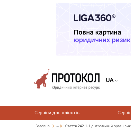
UA
Сервіси для клієнтів
Серві
...
Головна
Стаття 242-1. Центральний орган вико