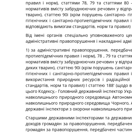
правил і норм), статтями 78, 79 та статтями 80 
нормативів вмісту забруднюючих речовин у відпра
тварин), статтею 90і (крім порушень санітарно- гі
гігієнічних і санітарно-протиепідемічних правил 
відповідають вимогам стандартів, норм та правил) 
Від імені органів спеціально уповноваженого це
адміністративні правопорушення і накладанні адмі
1) за адміністративні правопорушення, передбачені
протиепідемічних правил і норм), 78 , 79 та статт
нормативів вмісту забруднюючих речовин у відпрац
диких тварин), статтею 90і (крім порушень санітарн
гігієнічних і санітарно-протиепідемічних прави
використання природних ресурсів і радіаційної 
стандартів, норм та правил) І статтею 188' (щодо
цього Кодексу,- Головний державний інспектор Укр
навколишнього природного середовища Автономної 
навколишнього природного середовища Чорного, Аз
державні інспектори з охорони навколишнього пр
Старшими державними інспекторами та державним
доходів громадян за правопорушення, передбачені
громадян за правопорушення, передбачені частиною