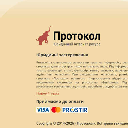
Юридичні застереження
Protocol.ua є власником авторських прав на інформацію, роз
сторінках даного ресурсу, якщо не вказано інше. Під інформа
тексти, коментарі, статті, фотозображення, малюнки, ящик-шот
аудіо, інші матеріали. При використанні матеріалів, розм
сторінках «Протокол» наявність гіперпосилання відкритого
пошуковими системами на protocol.ua обов`язкове. Під
розуміється копіювання, адаптація, рерайтинг, модифікація то
Повний текст
Приймаємо до оплати
Copyright © 2014-2026 «Протокол». Всі права захищен