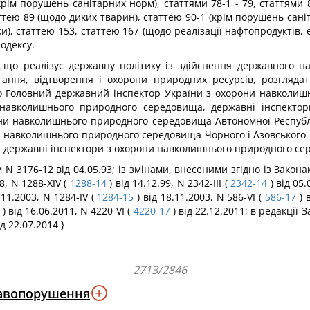
78 (крім порушень санітарних норм), статтями 78-1 - 79, стаття
ттею 89 (щодо диких тварин), статтею 90-1 (крім порушень саніт
), статтею 153, статтею 167 (щодо реалізації нафтопродуктів, 
Кодексу.
, що реалізує державну політику із здійснення державного н
ання, відтворення і охорони природних ресурсів, розгляда
о Головний державний інспектор України з охорони навколиш
 навколишнього природного середовища, державні інспекто
ни навколишнього природного середовища Автономної Республік
и навколишнього природного середовища Чорного і Азовського м
 державні інспектори з охорони навколишнього природного сер
N 3176-12 від 04.05.93; із змінами, внесеними згідно із Законам
98, N 1288-XIV (
1288-14
) від 14.12.99, N 2342-III (
2342-14
) від 05.
.11.2003, N 1284-IV (
1284-15
) від 18.11.2003, N 586-VI (
586-17
) 
) від 16.06.2011, N 4220-VI (
4220-17
) від 22.12.2011; в редакції 
ід 22.07.2014 }
2713/2846
равопорушення