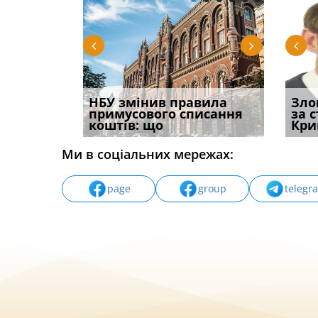
 імені та
НБУ змінив правила
Водії можуть отримати
Правом
Зло
ваного до
примусового списання
компенсацію за
ефект
за 
коштів: що
незаконні дії
захист
Кри
Ми в соціальних мережах:
page
group
telegr