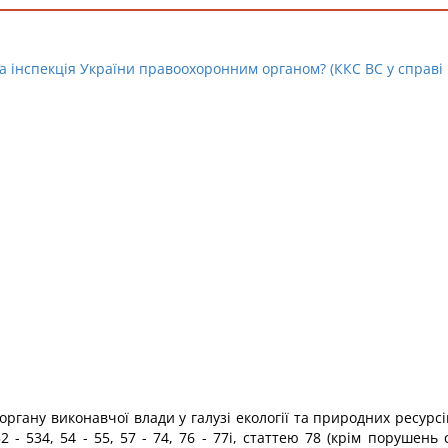
 інспекція України правоохоронним органом? (ККС ВС у справі №
гану виконавчої влади у галузі екології та природних ресурс
- 534, 54 - 55, 57 - 74, 76 - 77і, статтею 78 (крім порушень 