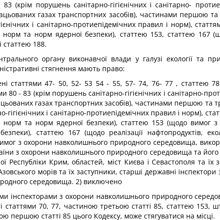
- 83 (крім порушень санітарно-гігієнічних і санітарно- про
цьованих газах транспортних засобів), частинами першою та тр
гієнічних і санітарно-протиепідемічних правил і норм), стаття
і норм та норм ядерної безпеки), статтею 153, статтею 167 (щ
і статтею 188.
нтрального органу виконавчої влади у галузі екології та п
ністративні стягнення мають право:
 статтями 47- 50, 52- 53 54 - 55, 57- 74, 76- 77 , статтею 78
ями 80 - 83 (крім порушень санітарно-гігієнічних і санітарно-п
ьованих газах транспортних засобів), частинами першою та трет
о-гігієнічних і санітарно-протиепідемічних правил і норм), стат
л і норм та норм ядерної безпеки), статтею 153 (щодо вимог
безпеки), статтею 167 (щодо реалізації нафтопродуктів, ек
 вимог з охорони навколишнього природного середовища, викор
аїни з охорони навколишнього природного середовища та його 
Республіки Крим, областей, міст Києва і Севастополя та їх з
овського морів та їх заступники, старші державні інспектор
иродного середовища. 2) виключено
и інспекторами з охорони навколишнього природного середов
 статтями 70, 77, частиною третьою статті 85, статтею 153, ш
 першою статті 85 цього Кодексу, може стягуватися на місці.