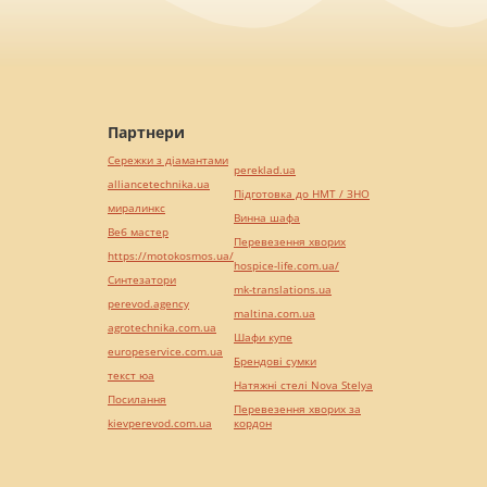
Партнери
Сережки з діамантами
pereklad.ua
alliancetechnika.ua
Підготовка до НМТ / ЗНО
миралинкс
Винна шафа
Веб мастер
Перевезення хворих
https://motokosmos.ua/
hospice-life.com.ua/
Синтезатори
mk-translations.ua
perevod.agency
maltina.com.ua
agrotechnika.com.ua
Шафи купе
europeservice.com.ua
Брендові сумки
текст юа
Натяжні стелі Nova Stelya
Посилання
Перевезення хворих за
kievperevod.com.ua
кордон