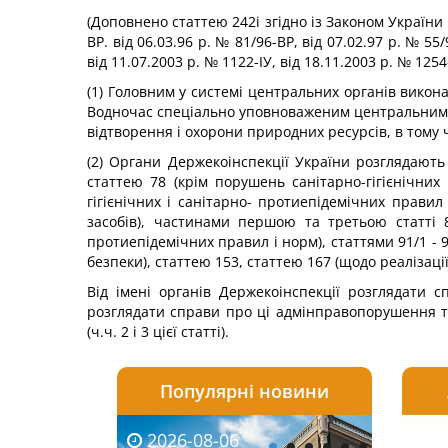
(Доповнено статтею 242і згідно із Законом України 
ВР. від 06.03.96 р. № 81/96-ВР, від 07.02.97 р. № 55
від 11.07.2003 р. № 1122-ІУ, від 18.11.2003 р. № 1254
(1) Головним у системі центральних органів викона
Водночас спеціально уповноваженим центральним 
відтворення і охорони природних ресурсів, в тому 
(2) Органи Держекоінспекції України розглядають 
статтею 78 (крім порушень санітарно-гігієнічних
гігієнічних і санітарно- протиепідемічних прав
засобів), частинами першою та третьою статті 8
протиепідемічних правил і норм), статтями 91/1 - 
безпеки), статтею 153, статтею 167 (щодо реалізаці
Від імені органів Держекоінспекції розглядати 
розглядати справи про ці адмінправопорушення т
(ч.ч. 2 і 3 цієї статті).
Популярні новини
2026-08-06
2026-08-03
2026-
20