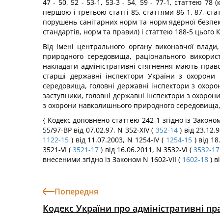
47 - 50, 52 - 53-1, 53-3 - 54, 59 - 77-1, статтею 
першою і третьою статті 85, статтями 86-1, 87, ста
порушень санітарних норм та норм ядерної безпеки
стандартів, норм та правил) і статтею 188-5 цього 
Від імені центрального органу виконавчої влади
природного середовища, раціонального використ
накладати адміністративні стягнення мають прав
старші державні інспектори України з охорони
середовища, головні державні інспектори з охоро
заступники, головні державні інспектори з охорон
з охорони навколишнього природного середовища,
{ Кодекс доповнено статтею 242-1 згідно із Законом 
55/97-ВР від 07.02.97, N 352-XIV (
352-14
) від 23.12.
1122-15
) від 11.07.2003, N 1254-IV (
1254-15
) від 18
3521-VI (
3521-17
) від 16.06.2011, N 3532-VI (
3532-17
внесеними згідно із Законом N 1602-VII (
1602-18
) в
Попередня
Кодекс України про адміністративні п