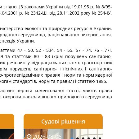
 згідно |3 законами України від 19.01.95 р. № 8/95-
05.04.2001 р. № 2342-Ш, від 28.11.2002 року № 254-ІУ,
ністерство екології та природних ресурсів України.
родного середовища, раціонального використання,
спекція України.
ми 47 - 50, 52 - 534, 54 - 55, 57 - 74, 76 - 77і,
79 та статтями 80 - 83 (крім порушень санітарно-
чих речовин у відпрацьованих гатях транспортних
ім порушень санітарно- гігієнічних і санітарно-
рно-протиепідемічних правил і норм та норм ядерної
могам стандартів, норм та правил) і статтею 1885.
частині першій коментованої статті, мають право
и з охорони навколишнього природного середовища
Судові рішення
2026-08-05
2026-08-03
2026-08-06
2026-08-06
2026-08-04
2026-08-03
2026-08-05
2026-08-0