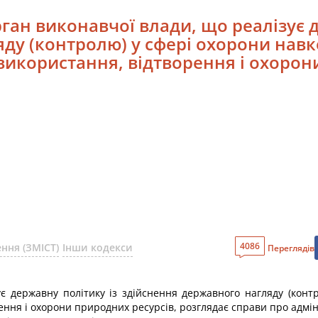
ган виконавчої влади, що реалізує 
яду (контролю) у сфері охорони на
икористання, відтворення і охорон
4086
ння (ЗМІСТ)
Інши кодекси
Переглядів
є державну політику із здійснення державного нагляду (кон
ення і охорони природних ресурсів, розглядає справи про адмі