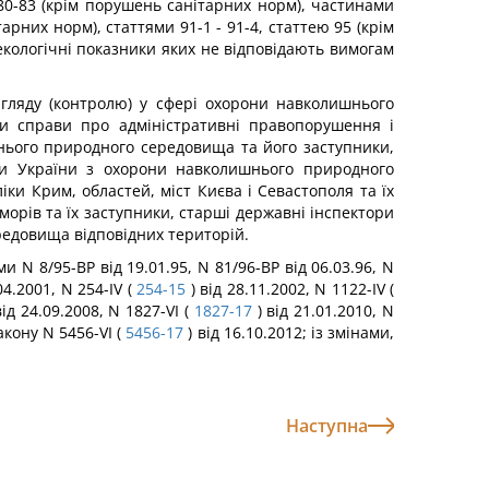
ми 80-83 (крім порушень санітарних норм), частинами
арних норм), статтями 91-1 - 91-4, статтею 95 (крім
екологічні показники яких не відповідають вимогам
агляду (контролю) у сфері охорони навколишнього
ти справи про адміністративні правопорушення і
нього природного середовища та його заступники,
ри України з охорони навколишнього природного
и Крим, областей, міст Києва і Севастополя та їх
орів та їх заступники, старші державні інспектори
едовища відповідних територій.
и N 8/95-ВР від 19.01.95, N 81/96-ВР від 06.03.96, N
04.2001, N 254-IV (
254-15
) від 28.11.2002, N 1122-IV (
від 24.09.2008, N 1827-VI (
1827-17
) від 21.01.2010, N
Закону N 5456-VI (
5456-17
) від 16.10.2012; із змінами,
Наступна