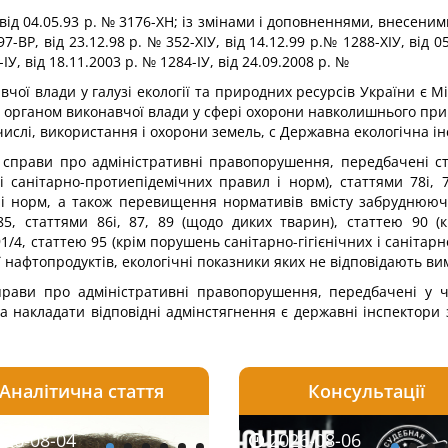
від 04.05.93 р. № 3176-ХН; із змінами і доповненнями, внесеними
/97-ВР, від 23.12.98 р. № 352-ХІУ, від 14.12.99 р.№ 1288-ХІУ, від 
-ІУ, від 18.11.2003 р. № 1284-ІУ, від 24.09.2008 р. №
вчої влади у галузі екології та природних ресурсів України є Мі
органом виконавчої влади у сфері охорони навколишнього при
числі, використання і охорони земель, с Державна екологічна ін
справи про адміністративні правопорушення, передбачені стаття
 і санітарно-протиепідемічних правил і норм), статтями 78і, 
ил і норм, а також перевищення нормативів вмісту забруднюю
5, статтями 86і, 87, 89 (щодо диких тварин), статтею 90 (кр
91/4, статтею 95 (крім порушень санітарно-гігієнічних і саніта
ї нафтопродуктів, екологічні показники яких не відповідають ви
справи про адміністративні правопорушення, передбачені у 
а накладати відповідні адмінстягнення є державні інспектор
Аналітична стаття
Консультації
08-05
26-08-04
2026-07-27
2026-08-05
2026-08-04
2026-08-06
2026-07-30