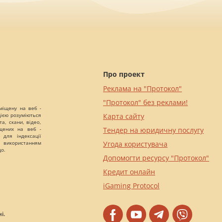
Про проект
Реклама на "Протокол"
"Протокол" без реклами!
міщену на веб -
цією розуміються
Карта сайту
а, скани, відео,
іщених на веб -
Тендер на юридичну послугу
 для індексації
 використанням
Угода користувача
що.
Допомогти ресурсу "Протокол"
Кредит онлайн
iGaming Protocol
і.