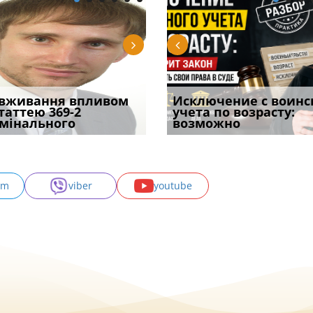
ірним і
вживання впливом
Чи скасують
Чоловік помер, але
Переоформлення
Исключение с воинс
Восьмий ААС фак
ивним способом
статтею 369-2
бронювання з 1 вересня?
позика залишилася: як
відстрочки за іншою
учета по возрасту:
підтвердив, що 
у речових
мінального
Що насправді з
фраза «на
підставою: нов
возможно
може скас
am
viber
youtube