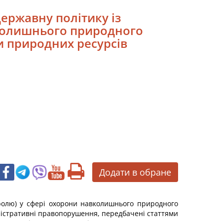
державну політику із
вколишнього природного
и природних ресурсів
Додати в обране
тролю) у сфері охорони навколишнього природного
ністративні правопорушення, передбачені статтями