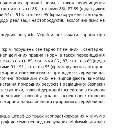
тиепідемічних правил і норм, а також перевищення
етьою статті 85, статтями 86і, 87,89 (щодо диких
ми 91і - 914, статтею 95 (крім порушень санітарно-
одо реалізації нафтопродуктів, екологічні яких не
риродних ресурсів України розглядати справи про
 (крім порушень санітарно-гігієнічних і санітарно-
ротиепідемічних правил і норм, а також перевищення
ьою статті 85, статтями 86 , 87, статтею 89 (щодо
тями 91 - 91 , статтею 95 (крім порушень санітарно-
 з охорони навколишнього природного середовища,
ологічні показники яких не відповідають вимогам
истання природних ресурсів і радіаційної безпеки)
заступники, головні державні інспектори з охорони
аступники, головні державні інспектори з охорони
и з охорони навколишнього природного середовища,
ища штраф до трьох неоподатковуваних мінімумів
траф до семи неоподатковуваних мінімумів доходів