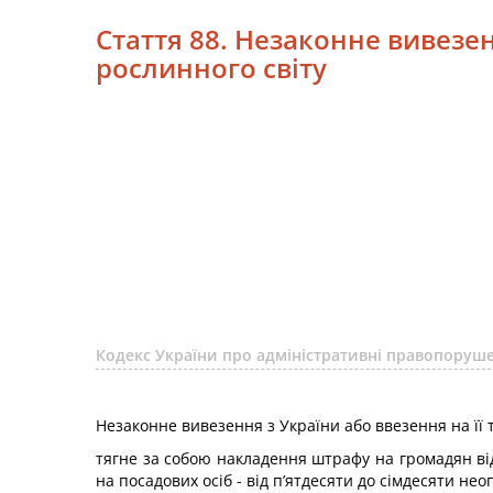
Стаття 88. Незаконне вивезенн
рослинного світу
Кодекс України про адміністративні правопоруше
Незаконне вивезення з України або ввезення на її те
тягне за собою накладення штрафу на громадян від 
на посадових осіб - від п’ятдесяти до сімдесяти нео