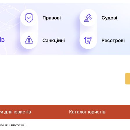
си для юристів
Каталог юристів
їни і ввезенн...