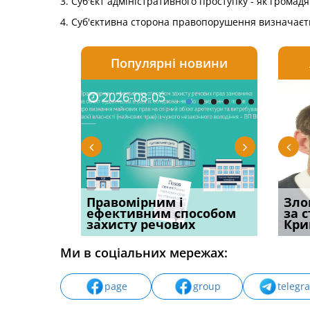
3. Суб'єкт адміністративного проступку - як громадя
4. Суб'єктивна сторона правопорушення визначаєть
Популярні новини
2026-08-05
2026-08-03
2026-
20
овації: 7
Правомірним і
Водії можуть отримати
Суд ош
Зло
н, які
ефективним способом
компенсацію за
команд
за 
захисту речових
незаконні дії
частин
Кри
Ми в соціальних мережах:
page
group
telegr