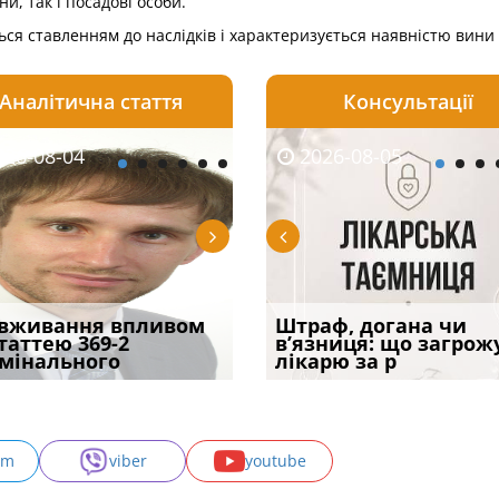
ни, так і посадові особи.
ся ставленням до наслідків і характеризується наявністю вини
Аналітична стаття
Консультації
08-05
26-08-04
2026-07-23
2026-08-05
2026-08-04
2026-08-05
2026-07-30
трафував
вживання впливом
Скорочення під час
Чоловік помер, але
Переоформлення
Штраф, догана чи
При зарахуванні в
ира військової
статтею 369-2
воєнного стану: як діяти
позика залишилася: як
відстрочки за іншою
в’язниця: що загрож
покарання днів
и за ігн
мінального
робото
фраза «на
підставою: нов
лікарю за р
тримання пі
am
viber
youtube