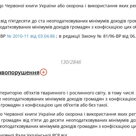
х до Червоної книги України або охорона і використання яких
д п’ятдесяти до ста неоподатковуваних мінімумів доходів грома
одатковуваних мінімумів доходів громадян з конфіскацією цих об'
 ПВР
№ 2010-11 від 03.04.86
; в редакції Закону № 81/96-ВР від 06
130/2846
равопорушення
ериторію об'єктів тваринного і рослинного світу, в тому числі 
неоподатковуваних мінімумів доходів громадян з конфіскацією ци
громадян з конфіскацією цих об'єктів або без такої.
х до Червоної книги України або охорона і використання яких
громадян від п'яти до десяти неоподатковуваних мінімумів дох
неоподатковуваних мінімумів доходів громадян з конфіскацією цих
рховної Ради Української PCP від