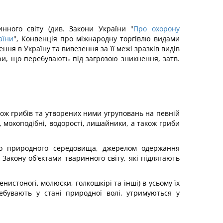
инного світу (див. Закони України "
Про охорону
аїни
", Конвенція про міжнародну торгівлю видами
ня в Україну та вивезення за її межі зразків видів
ри, що перебувають під загрозою зникнення, затв.
також грибів та утворених ними угруповань на певній
, мохоподібні, водорості, лишайники, а також гриби
го природного середовища, джерелом одержання
 Закону об'єктами тваринного світу, які підлягають
ленистоногі, молюски, голкошкірі та інші) в усьому їх
ребувають у стані природної волі, утримуються у