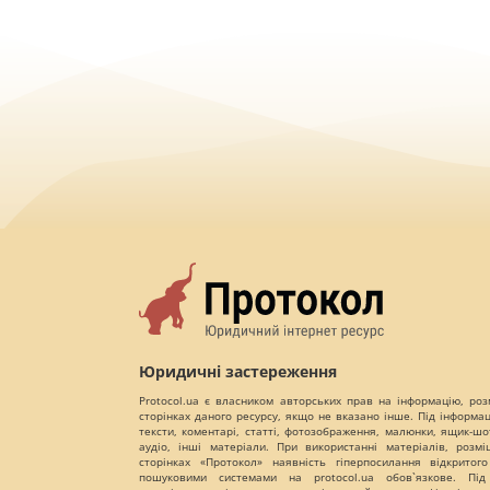
Юридичні застереження
Protocol.ua є власником авторських прав на інформацію, роз
сторінках даного ресурсу, якщо не вказано інше. Під інформа
тексти, коментарі, статті, фотозображення, малюнки, ящик-шот
аудіо, інші матеріали. При використанні матеріалів, розм
сторінках «Протокол» наявність гіперпосилання відкритого
пошуковими системами на protocol.ua обов`язкове. Під