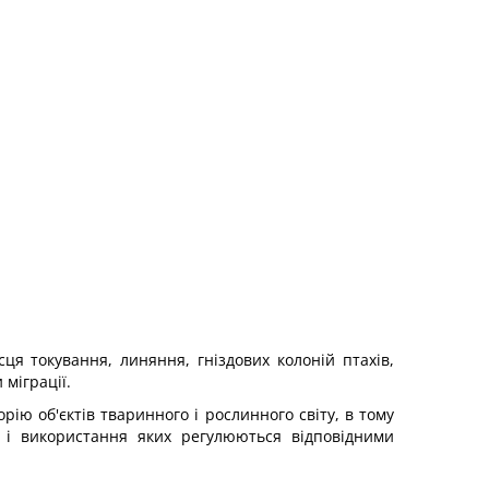
ця токування, линяння, гніздових колоній птахів,
міграції.
ію об'єктів тваринного і рослинного світу, в тому
а і використання яких регулюються відповідними