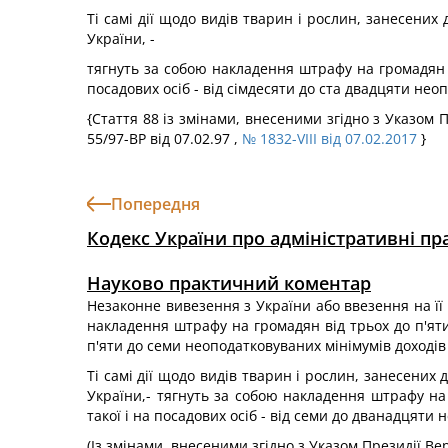
Ті самі дії щодо видів тварин і рослин, занесени
України, -
тягнуть за собою накладення штрафу на громадян ві
посадових осіб - від сімдесяти до ста двадцяти неоп
{Стаття 88 із змінами, внесеними згідно з Указом
55/97-ВР від 07.02.97 ,
№ 1832-VIII від 07.02.2017
}
Попередня
Кодекс України про адміністративні п
Науково практичний коментар
Незаконне вивезення з України або ввезення на її т
накладення штрафу на громадян від трьох до п'яти 
п'яти до семи неоподатковуваних мінімумів доходів 
Ті самі дії щодо видів тварин і рослин, занесени
України,- тягнуть за собою накладення штрафу на 
такої і на посадових осіб - від семи до дванадцяти 
(Із змінами, внесеними згідно з Указом Президії Ве