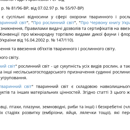
 р. № 81/96-ВР, від 07.02.97 р. № 55/97-ВР)
у є суспільні відносини у сфері охорони тваринного і росл
аринний світ
", "
Про рослинний світ
", "
Про Червону книгу Укр
зникнення, Правилами видачі дозволів та сертифікатів на ввезен
я Конвенції про міжнародну торгівлю видами дикої фауни і фло
раїни від 16.04.2002 р. № 147/110).
ення та ввезення об'єктів тваринного і рослинного світу.
ого світу.
ий світ
" рослинний світ - це сукупність усіх видів рослин, а 
і та інші несільськогосподарського призначення судинні рослини
і угруповання.
тваринний світ
" тваринний світ є складовою навколишньо
ктів та інших матеріальних цінностей. Згідно статті 3 цього ж
авці, птахи, плазуни, земноводні, риби та інші) і безхребетні (ч
іх стадіях розвитку (ембріони, яйця, лялечки тощо), які пе