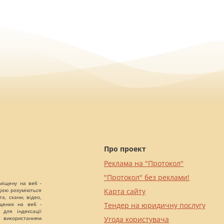
Про проект
Реклама на "Протокол"
"Протокол" без реклами!
міщену на веб -
цією розуміються
Карта сайту
а, скани, відео,
іщених на веб -
Тендер на юридичну послугу
 для індексації
 використанням
Угода користувача