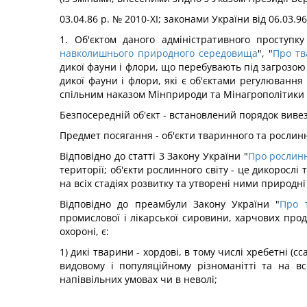
03.04.86 р. № 2010-ХІ; законами України від 06.03.96
1. Об'єктом даного адміністративного проступк
навколишнього природного середовища
", "
Про тв
дикої фауни і флори, що перебувають під загрозою 
дикої фауни і флори, які є об'єктами регулюванн
спільним наказом Мінприроди та Мінагрополітики Ук
Безпосередній об'єкт - встановлений порядок вивез
Предмет посягання - об'єкти тваринного та рослинн
Відповідно до статті 3 Закону України "
Про рослинн
території; об'єкти рослинного світу - це дикоросл
на всіх стадіях розвитку та утворені ними природн
Відповідно до преамбули Закону України "
Про 
промислової і лікарської сировини, харчових проду
охороні, є:
1) дикі тварини - хордові, в тому числі хребетні (сс
видовому і популяційному різноманітті та на вс
напіввільних умовах чи в неволі;