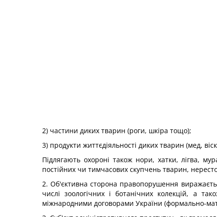
2) частини диких тварин (роги, шкіра тощо);
3) продукти життєдіяльності диких тварин (мед, віск
Підлягають охороні також нори, хатки, лігва, му
постійних чи тимчасових скупчень тварин, нерестов
2. Об'єктивна сторона правопорушення виражається
числі зоологічних і ботанічних колекцій, а та
міжнародними договорами України (формально-мат