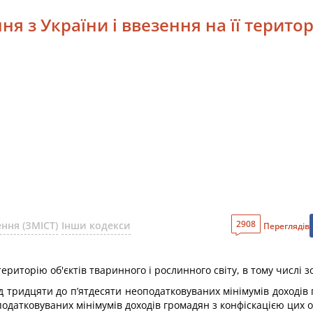
я з України і ввезення на її територ
2908
ння (ЗМІСТ)
Інши кодекси
Переглядів
риторію об'єктів тваринного і рослинного світу, в тому числі зо
тридцяти до п’ятдесяти неоподатковуваних мінімумів доходів гр
податковуваних мінімумів доходів громадян з конфіскацією цих об