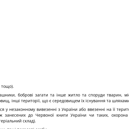
 тощо).
рашники, боброві загати та інше житло та споруди тварин, міс
ищ, інші території, що є середовищем їх існування та шляхами 
 у незаконному вивезенні з України або ввезенні на її територ
кож занесених до Червоної книги України чи таких, охорон
еріальний склад).