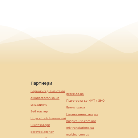
Партнери
Сережки з діамантами
pereklad.ua
alliancetechnika.ua
Підготовка до НМТ / ЗНО
миралинкс
Винна шафа
Веб мастер
Перевезення хворих
https://motokosmos.ua/
hospice-life.com.ua/
Синтезатори
mk-translations.ua
perevod.agency
maltina.com.ua