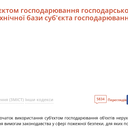
'єктом господарювання господарської
ехнічної бази суб'єкта господарюван
5834
ння (ЗМІСТ)
Інши кодекси
Переглядів
чаток використання суб'єктом господарювання об'єктів нерухом
я вимогам законодавства у сфері пожежної безпеки, для яких под