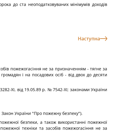
сорока до ста неоподатковуваних мінімумів доходів
Наступна
обів пожежогасіння не за призначенням - тягне за
ромадян і на посадових осіб - від двох до десяти
282-ХІ, від 19.05.89 р. № 7542-ХІ; законами України
. Закон України "Про пожежну безпеку").
пожежної безпеки, а також використанні пожежної
ожежної техніки та засобів пожежогасіння не за