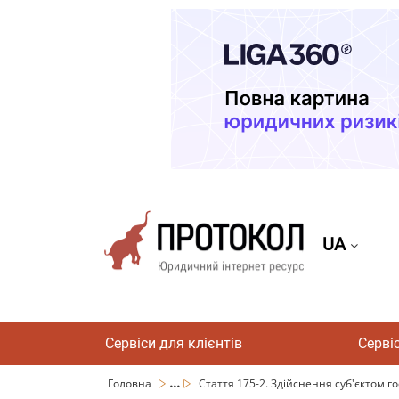
UA
Сервіси для клієнтів
Серві
...
Головна
Стаття 175-2. Здійснення суб'єктом г