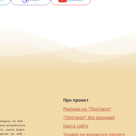
Про проект
Реклама на "Протокол"
"Протокол" без реклами!
міщену на веб -
цією розуміються
Карта сайту
а, скани, відео,
іщених на веб -
Тендер на юридичну послугу