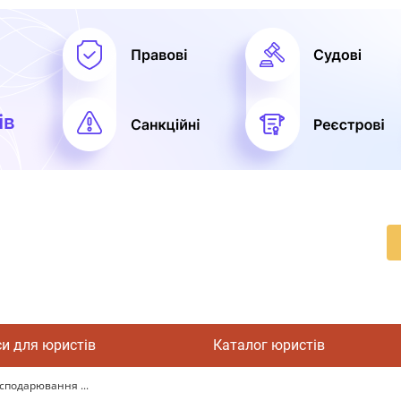
си для юристів
Каталог юристів
осподарювання ...