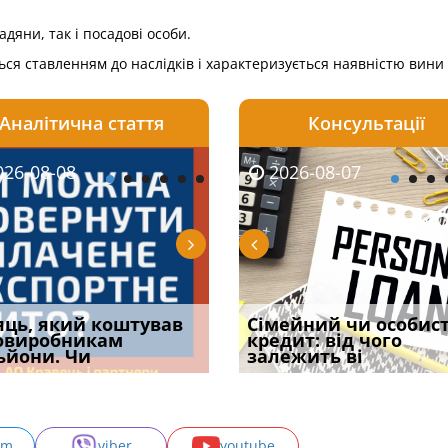
адяни, так і посадові особи.
я ставленням до наслідків і характеризується наявністю вини я
Аналітична стаття
Консультації
08-09
26-08-08
2026-08-05
2026-08-07
2026-08-07
2026-08-07
2026-08-02
ность
яць, який коштував
Чи потрібна ФОП
Сума безпідставно
Огляд практики ВС від
Сімейний чи особис
Особа, якій не по
петровской
овиробникам
печатка у 2026 році:
збережених коштів, що
Ростислава Кравця, що
кредит: від чого
вилучені під час
ной государстве
ьйони. Чи
правила засто
стягується
опублі
залежить ві
г
am
viber
youtube