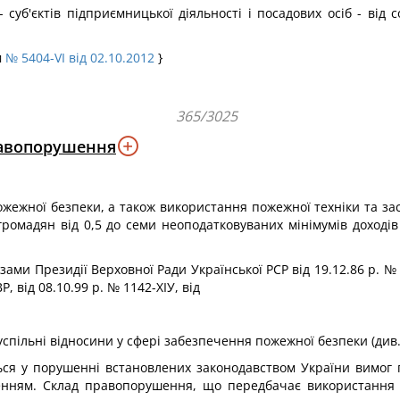
уб'єктів підприємницької діяльності і посадових осіб - від 
м
№ 5404-VI від 02.10.2012
}
365/3025
равопорушення
ежної безпеки, а також використання пожежної техніки та зас
мадян від 0,5 до семи неоподатковуваних мінімумів доходів г
зами Президії Верховної Ради Української PCP від 19.12.86 р. № 3
Р, від 08.10.99 р. № 1142-ХІУ, від
суспільні відносини у сфері забезпечення пожежної безпеки (див
ся у порушенні встановлених законодавством України вимог 
ченням. Склад правопорушення, що передбачає використання п