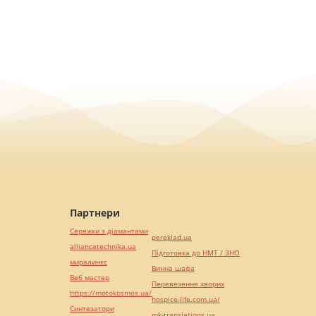
Партнери
Сережки з діамантами
pereklad.ua
alliancetechnika.ua
Підготовка до НМТ / ЗНО
миралинкс
Винна шафа
Веб мастер
Перевезення хворих
https://motokosmos.ua/
hospice-life.com.ua/
Синтезатори
mk-translations.ua