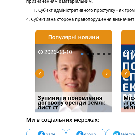
призначенням є матеріальним.
Суб'єкт адміністративного проступку - як гром
4. Суб'єктивна сторона правопорушення визначаєтьс
Популярні новини
2026-08-10
2026-08-03
2026-
20
равила
Зупинити поновлення
ФУНДАМЕНТАЛЬНА
Пассив
Міс
 списання
договору оренди землі:
ПРОБЛЕМА «СУДОВОЇ
Днепро
агр
лист ст
ПРАКТИКИ», АБО ПР
област
міл
Ми в соціальних мережах:
page
group
telegr