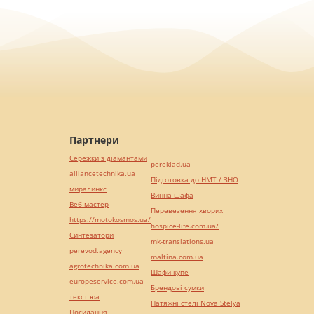
Партнери
Сережки з діамантами
pereklad.ua
alliancetechnika.ua
Підготовка до НМТ / ЗНО
миралинкс
Винна шафа
Веб мастер
Перевезення хворих
https://motokosmos.ua/
hospice-life.com.ua/
Синтезатори
mk-translations.ua
perevod.agency
maltina.com.ua
agrotechnika.com.ua
Шафи купе
europeservice.com.ua
Брендові сумки
текст юа
Натяжні стелі Nova Stelya
Посилання