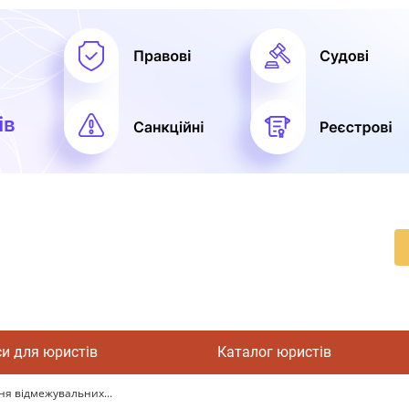
си для юристів
Каталог юристів
я відмежувальних...