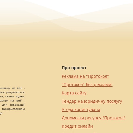
Про проект
Реклама на "Протокол"
"Протокол" без реклами!
міщену на веб -
цією розуміються
Карта сайту
а, скани, відео,
іщених на веб -
Тендер на юридичну послугу
 для індексації
 використанням
Угода користувача
що.
Допомогти ресурсу "Протокол"
Кредит онлайн