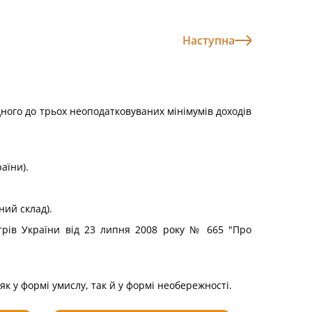
Наступна
ного до трьох неоподатковуваних мінімумів доходів
аїни).
ий склад).
трів України від 23 липня 2008 року № 665 "Про
к у формі умислу, так й у формі необережності.