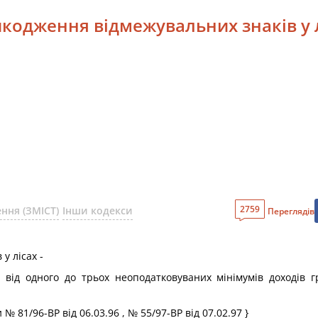
кодження відмежувальних знаків у 
2759
ння (ЗМІСТ)
Інши кодекси
Переглядів
у лісах -
від одного до трьох неоподатковуваних мінімумів доходів гр
№ 81/96-ВР від 06.03.96 , № 55/97-ВР від 07.02.97 }