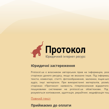
Юридичні застереження
Protocol.ua є власником авторських прав на інформацію, роз
сторінках даного ресурсу, якщо не вказано інше. Під інформа
тексти, коментарі, статті, фотозображення, малюнки, ящик-шот
аудіо, інші матеріали. При використанні матеріалів, розм
сторінках «Протокол» наявність гіперпосилання відкритого
пошуковими системами на protocol.ua обов`язкове. Під
розуміється копіювання, адаптація, рерайтинг, модифікація то
Повний текст
Приймаємо до оплати