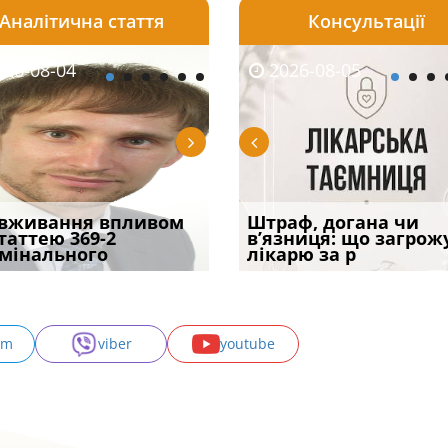
Аналітична стаття
Консультації
08-05
26-08-04
2026-07-23
2026-08-05
2026-08-04
2026-08-05
2026-07-30
трафував
вживання впливом
Скорочення під час
Чоловік помер, але
Переоформлення
Штраф, догана чи
При зарахуванні в
ира військової
статтею 369-2
воєнного стану: як діяти
позика залишилася: як
відстрочки за іншою
в’язниця: що загрож
покарання днів
и за ігн
мінального
робото
фраза «на
підставою: нов
лікарю за р
тримання пі
am
viber
youtube