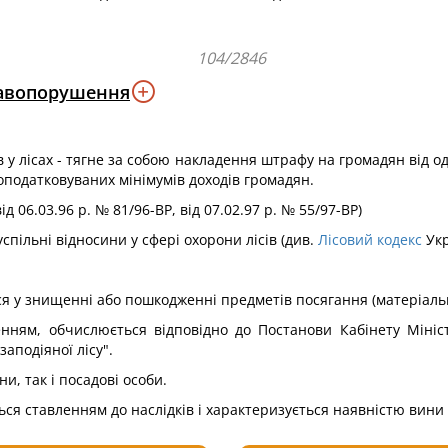
104/2846
равопорушення
 лісах - тягне за собою накладення штрафу на громадян від од
еоподатковуваних мінімумів доходів громадян.
д 06.03.96 р. № 81/96-ВР, від 07.02.97 р. № 55/97-ВР)
спільні відносини у сфері охорони лісів (див.
Лісовий кодекс
Укр
я у знищенні або пошкодженні предметів посягання (матеріальн
нням, обчислюється відповідно до Постанови Кабінету Мініс
аподіяної лісу".
ни, так і посадові особи.
я ставленням до наслідків і характеризується наявністю вини я