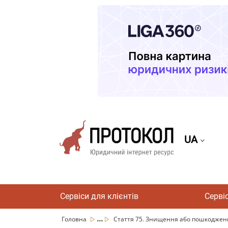
UA
Сервіси для клієнтів
Серві
...
Головна
Стаття 75. Знищення або пошкодженн