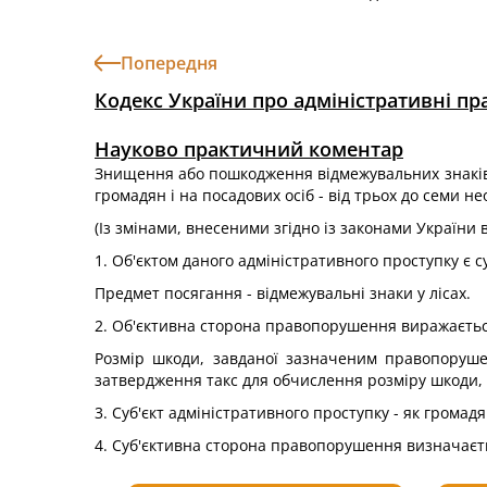
Попередня
Кодекс України про адміністративні п
Науково практичний коментар
Знищення або пошкодження відмежувальних знаків у
громадян і на посадових осіб - від трьох до семи н
(Із змінами, внесеними згідно із законами України ві
1. Об'єктом даного адміністративного проступку є су
Предмет посягання - відмежувальні знаки у лісах.
2. Об'єктивна сторона правопорушення виражаєтьс
Розмір шкоди, завданої зазначеним правопоруше
затвердження такс для обчислення розміру шкоди, з
3. Суб'єкт адміністративного проступку - як громадя
4. Суб'єктивна сторона правопорушення визначаєтьс