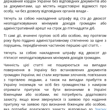
державний кордон України без відповідних документів або
за документами, що містять недостовірні відомості про
особу, чи без дозволу відповідних органів влади -
тягнуть за собою накладення штрафу від ста до двохсот
неоподатковуваних мінімумів доходів громадян або
адміністративний арешт на строк до п'ятнадцяти діб.
Ті самі дії, вчинені групою осіб або особою, яку протягом
року було піддано адміністративному стягненню за одне з
порушень, передбачених частиною першою цієї статті, -
тягнуть за собою накладення штрафу від двохсот до
п'ятисот неоподатковуваних мінімумів доходів громадян.
Чинність цієї статті не поширюється на випадки
повернення в Україну без встановлених документів
громадян України, які стали жертвами злочинів, пов'язаних
з торгівлею людьми, а також на випадки прибуття в
Україну іноземців чи осіб без громадянства з наміром
отримати притулок чи бути визнаними в Україні
біженцями або особами, які потребують додаткового
захисту, якщо вони звернулися із заявою про надання
притулку чи заявою про визнання біженцем або особою,
яка потребує додаткового захисту, відповідно до
Закону