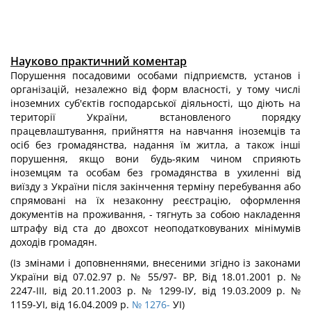
Науково практичний коментар
Порушення посадовими особами підприємств, установ і
організацій, незалежно від форм власності, у тому числі
іноземних суб'єктів господарської діяльності, що діють на
території України, встановленого порядку
працевлаштування, прийняття на навчання іноземців та
осіб без громадянства, надання їм житла, а також інші
порушення, якщо вони будь-яким чином сприяють
іноземцям та особам без громадянства в ухиленні від
виїзду з України після закінчення терміну перебування або
спрямовані на їх незаконну реєстрацію, оформлення
документів на проживання, - тягнуть за собою накладення
штрафу від ста до двохсот неоподатковуваних мінімумів
доходів громадян.
(Із змінами і доповненнями, внесеними згідно із законами
України від 07.02.97 р. № 55/97- ВР, Від 18.01.2001 р. №
2247-ІІІ, від 20.11.2003 р. № 1299-ІУ, від 19.03.2009 р. №
1159-УІ, від 16.04.2009 р.
№ 1276-
УІ)