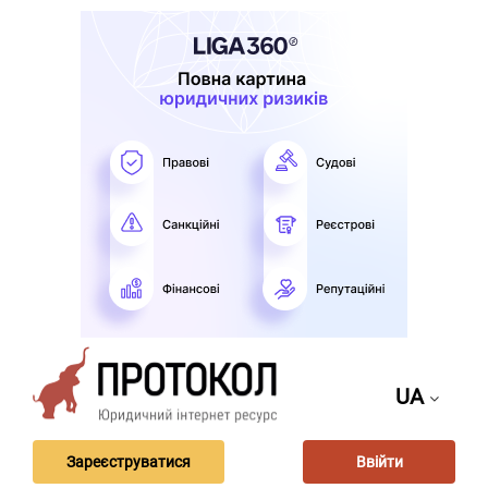
UA
Зареєструватися
Ввійти