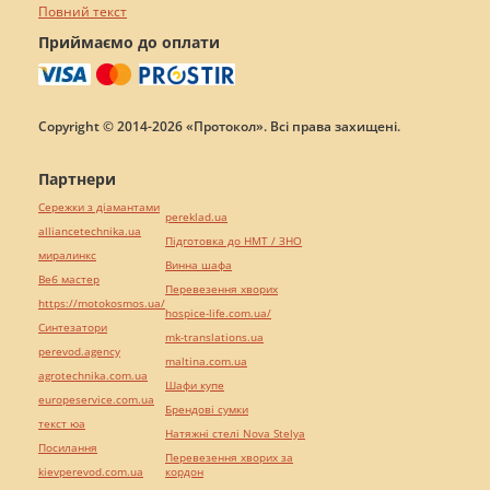
Повний текст
Приймаємо до оплати
Copyright © 2014-2026 «Протокол». Всі права захищені.
Партнери
Сережки з діамантами
pereklad.ua
alliancetechnika.ua
Підготовка до НМТ / ЗНО
миралинкс
Винна шафа
Веб мастер
Перевезення хворих
https://motokosmos.ua/
hospice-life.com.ua/
Синтезатори
mk-translations.ua
perevod.agency
maltina.com.ua
agrotechnika.com.ua
Шафи купе
europeservice.com.ua
Брендові сумки
текст юа
Натяжні стелі Nova Stelya
Посилання
Перевезення хворих за
kievperevod.com.ua
кордон