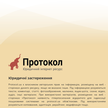
Юридичні застереження
Protocol.ua є власником авторських прав на інформацію, розміщену на веб -
сторінках даного ресурсу, якщо не вказано інше. Під інформацією розуміються
тексти, коментарі, статті, фотозображення, малюнки, ящик-шота, скани, відео,
аудіо, інші матеріали. При використанні матеріалів, розміщених на веб -
сторінках «Протокол» наявність гіперпосилання відкритого для індексації
пошуковими системами на protocol.ua обов`язкове. Під використанням
розуміється копіювання, адаптація, рерайтинг, модифікація тощо.