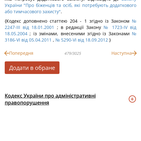
України "Про біженців та осіб, які потребують додаткового
або тимчасового захисту"
.
{Кодекс доповнено статтею 204 - 1 згідно із Законом
№
2247-III від 18.01.2001
; в редакції Закону
№ 1723-IV від
18.05.2004
; із змінами, внесеними згідно із Законами
№
3186-VI від 05.04.2011
,
№ 5290-VI від 18.09.2012
}
Попередня
Наступна
479/3025
Додати в обране
Кодекс України про адміністративні
правопорушення