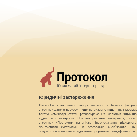
Юридичні застереження
Protocol.ua є власником авторських прав на інформацію, роз
сторінках даного ресурсу, якщо не вказано інше. Під інформа
тексти, коментарі, статті, фотозображення, малюнки, ящик-шот
аудіо, інші матеріали. При використанні матеріалів, розм
сторінках «Протокол» наявність гіперпосилання відкритого
пошуковими системами на protocol.ua обов`язкове. Під
розуміється копіювання, адаптація, рерайтинг, модифікація то