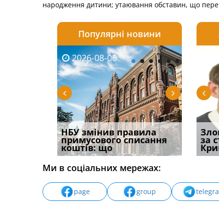
народження дитини; утаювання обставин, що пере
Популярні новини
2026-08-06
2026-08-03
2026-
20
і
НБУ змінив правила
Водії можуть отримати
Якщо с
Зло
способом
примусового списання
компенсацію за
відшк
за 
вих
коштів: що
незаконні дії
наявні
Кри
Ми в соціальних мережах:
page
group
telegr