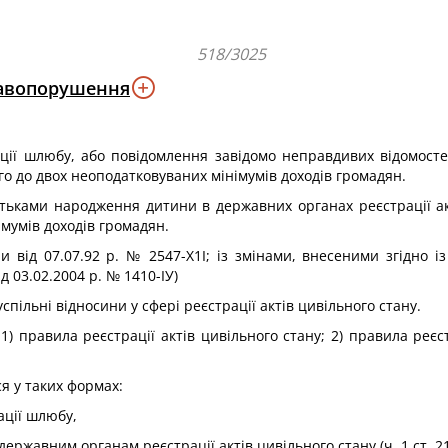
518/3025
равопорушення
ії шлюбу, або повідомлення завідомо неправдивих відомостей
го до двох неоподатковуваних мінімумів доходів громадян.
тьками народження дитини в державних органах реєстрації акт
мумів доходів громадян.
и від 07.07.92 р. № 2547-Х1І; із змінами, внесеними згідно із
ід 03.02.2004 р. № 1410-ІУ)
спільні відносини у сфері реєстрації актів цивільного стану.
правила реєстрації актів цивільного стану; 2) правила реєстр
я у таких формах:
ації шлюбу,
ржавним органам реєстрації актів цивільного стану (ч. 1 ст. 21