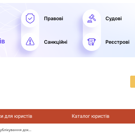
си для юристів
Каталог юристів
блікування док...