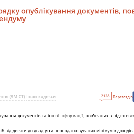
рядку опублікування документів, пов
рендуму
2128
ння (ЗМІСТ)
Інши кодекси
Переглядів
ування документів та іншої інформації, пов'язаних з підгото
іб від десяти до двадцяти неоподатковуваних мінімумів доходів