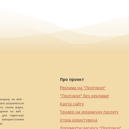
Про проект
Реклама на "Протокол"
"Протокол" без реклами!
міщену на веб -
цією розуміються
Карта сайту
а, скани, відео,
іщених на веб -
Тендер на юридичну послугу
 для індексації
 використанням
Угода користувача
що.
Допомогти ресурсу "Протокол"