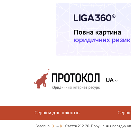
UA
Сервіси для клієнтів
Серві
...
Головна
Стаття 212-20. Порушення порядку опу