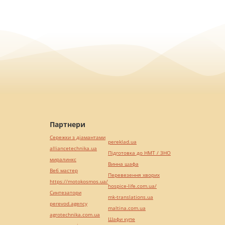
Партнери
Сережки з діамантами
pereklad.ua
alliancetechnika.ua
Підготовка до НМТ / ЗНО
миралинкс
Винна шафа
Веб мастер
Перевезення хворих
https://motokosmos.ua/
hospice-life.com.ua/
Синтезатори
mk-translations.ua
perevod.agency
maltina.com.ua
agrotechnika.com.ua
Шафи купе