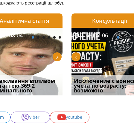
шкоджають реєстрації шлюбу).
Аналітична стаття
Консультації
08-06
26-08-04
2026-08-05
2026-08-06
2026-08-04
2026-08-06
2026-07-30
уд встановив для
вживання впливом
Особливості захисту у
Документи, на яких не
Переоформлення
Исключение с воинс
Восьмий ААС фак
одування шкоди
статтею 369-2
кримінальному
проставляється
відстрочки за іншою
учета по возрасту:
підтвердив, що 
с
мінального
провадженні: я
апостиль: пер
підставою: нов
возможно
може скас
am
viber
youtube