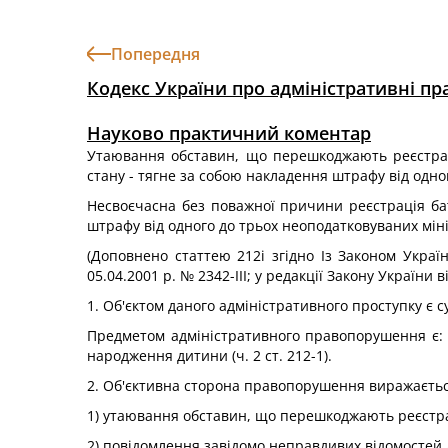
Попередня
Кодекс України про адміністративні п
Науково практичний коментар
Утаювання обставин, що перешкоджають реєстрац
стану - тягне за собою накладення штрафу від одно
Несвоєчасна без поважної причини реєстрація ба
штрафу від одного до трьох неоподатковуваних міні
(Доповнено статтею 212і згідно Із Законом Україн
05.04.2001 р. № 2342-ІІІ; у редакції Закону України в
1. Об'єктом даного адміністративного проступку є су
Предметом адміністративного правопорушення є: 1) 
народження дитини (ч. 2 ст. 212-1).
2. Об'єктивна сторона правопорушення виражаєтьс
1) утаювання обставин, що перешкоджають реєстр
2) повідомлення завідомо неправдивих відомостей де