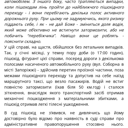
автомобілем. З іншого боку, часто трапляються випадки,
коли пішоходам лінь пройти до найближчого пішохідного
переходу - і вони перебігають декілька полос активного
дорожнього руху. При цьому не задумуючись, якого ризику
піддають себе, і як - не дай Боже - зміниться доля водія,
який може об’єктивно не встигнути затормозити, або не
побачить “перебіжчика”. Навіщо вони це роблять -
пояснити складно.
У цій справі, на щастя, обійшлося без летальних випадків.
Так, у січні місяці, у темну пору доби (о 17:00 годин),
пішохід, фігурант цієї справи, посеред дороги з декількома
полосами насиченого автомобільного руху (вул. Соборна в
місті Запоріжжі) - здійснив перетин проїзної частини, поза
межами пішохідного переходу та допустив на себе наїзд
маршрутного таксі, що везло пасажирів. Водій не встиг
повністю затормозити (їхав біля 50 км.год) і сталося
зіткнення, внаслідок якого транспортний засіб отримав
механічні пошкодження з матеріальними збитками, а
пішохід отримав легкі тілесні ушкодження.
В суд пішохід не з’явився, не дивлячись що йому
достовірно було відомо про наявність в суді справи про
адміністративне правопорушення стосовно нього.