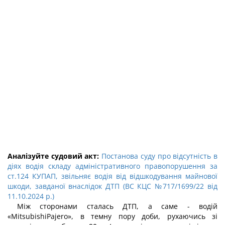
Аналізуйте судовий акт:
Постанова суду про відсутність в
діях водія складу адміністративного правопорушення за
ст.124 КУПАП, звільняє водія від відшкодування майнової
шкоди, завданої внаслідок ДТП (ВС КЦС №717/1699/22 від
11.10.2024 р.)
Між сторонами сталась ДТП, а саме - водій
«MitsubishiPajero», в темну пору доби, рухаючись зі