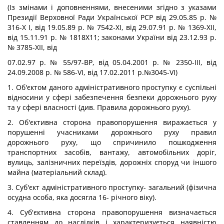
(Із змінами і доповненнями, внесеними згідно з указами
Президії Верховної Ради Української PCP від 29.05.85 р. №
316-Х І, від 19.05.89 p. № 7542-ХІ, від 29.07.91 р. № 1369-ХІІ,
від 15.11.91 р. № 1818X11; законами України від 23.12.93 р.
№ 3785-ХІІ, від
07.02.97 р. № 55/97-ВР, від 05.04.2001 p. № 2350-ІІІ, від
24.09.2008 p. № 586-VI, від 17.02.2011 p.№3045-VI)
1. Об'єктом даного адміністративного проступку є суспільні
відносини у сфері забезпечення безпеки дорожнього руху
та у сфері власності (див. Правила дорожнього руху).
2. Об'єктивна сторона правопорушення виражається у
порушенні учасниками дорожнього руху правил
дорожнього руху, що спричинило пошкодження
транспортних засобів, вантажу, автомобільних доріг,
вулиць, залізничних переїздів, дорожніх споруд чи іншого
майна (матеріальний склад).
3. Суб'єкт адміністративного проступку- загальний (фізична
осудна особа, яка досягла 16- річного віку).
4. Суб'єктивна сторона правопорушення визначається
ставленням до наслідків і характеризується наявністю