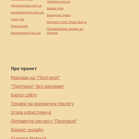
maltina.com.ua
agrotechnika.com.ua
Шафи купе
europeservice.com.ua
Брендові сумки
текст юа
Натяжні стелі Nova Stelya
Посилання
Перевезення хворих за
kievperevod.com.ua
кордон
Про проект
Реклама на "Протокол"
"Протокол" без реклами!
Карта сайту
Тендер на юридичну послугу
Угода користувача
Допомогти ресурсу "Протокол"
Кредит онлайн
iGaming Protocol