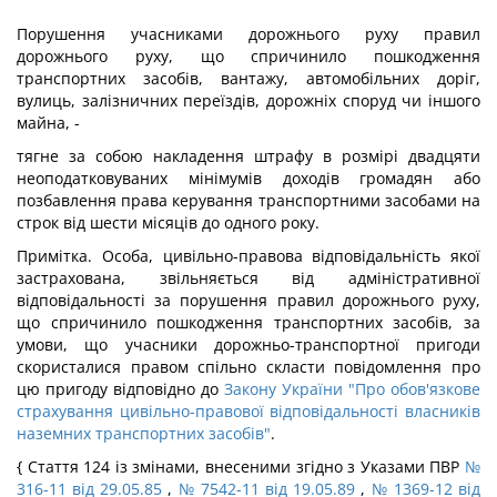
Порушення учасниками дорожнього руху правил
дорожнього руху, що спричинило пошкодження
транспортних засобів, вантажу, автомобільних доріг,
вулиць, залізничних переїздів, дорожніх споруд чи іншого
майна, -
тягне за собою накладення штрафу в розмірі двадцяти
неоподатковуваних мінімумів доходів громадян або
позбавлення права керування транспортними засобами на
строк від шести місяців до одного року.
Примітка. Особа, цивільно-правова відповідальність якої
застрахована, звільняється від адміністративної
відповідальності за порушення правил дорожнього руху,
що спричинило пошкодження транспортних засобів, за
умови, що учасники дорожньо-транспортної пригоди
скористалися правом спільно скласти повідомлення про
цю пригоду відповідно до
Закону України "Про обов'язкове
страхування цивільно-правової відповідальності власників
наземних транспортних засобів"
.
{ Стаття 124 із змінами, внесеними згідно з Указами ПВР
№
316-11 від 29.05.85
,
№ 7542-11 від 19.05.89
,
№ 1369-12 від