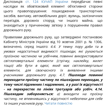
Диспозиція
ст. 124 КУпАП України
передбачає певні
наслідки як обов'язковий елемент об'єктивної сторони
цього правопорушення: пошкодження транспортних
засобів, вантажу, автомобільних доріг, вулиць, залізничних
переїздів, дорожніх споруд чи іншого майна, що
знаходиться у причинному зв'язку з порушенням правил
дорожнього руху.
Правилами дорожнього руху, що затверджені постановою
Кабінету Міністрів України від 10 жовтня 2001 р. № 1306,
визначено, серед іншого:
4.4. У темну пору доби та в
умовах недостатньої видимості пішоходи, які рухаються
проїзною частиною чи узбіччям, повинні використовувати
світлоповертальні елементи (стрічку, наклейку, жилет
тощо) або бути в одязі, який має світлоповертальні
елементи, для своєчасного їх виявлення іншими
учасниками дорожнього руху. 4.7.
Пішоходи повинні
переходити проїзну частину по пішохідних переходах, у
тому числі підземних і надземних, а у разі їх відсутності
- на перехрестях по лініях тротуарів або узбіч. 4.14.
Пішоходам забороняється:
а) виходити на проїзну
частину, не впевнившись у відсутності небезпеки для себе
та інших учасників руху.
Читати повністю