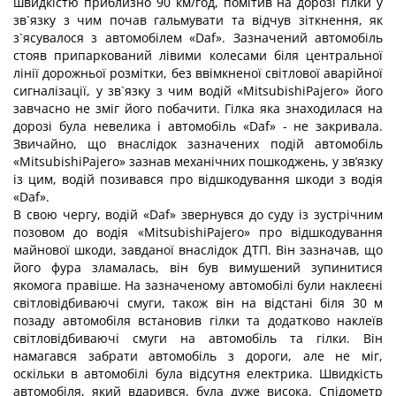
швидкістю приблизно 90 км/год, помітив на дорозі гілки у
зв`язку з чим почав гальмувати та відчув зіткнення, як
з`ясувалося з автомобілем «Daf». Зазначений автомобіль
стояв припаркований лівими колесами біля центральної
лінії дорожньої розмітки, без ввімкненої світлової аварійної
сигналізації, у зв`язку з чим водій «MitsubishiPajero» його
завчасно не зміг його побачити. Гілка яка знаходилася на
дорозі була невелика і автомобіль «Daf» - не закривала.
Звичайно, що внаслідок зазначених подій автомобіль
«MitsubishiPajero» зазнав механічних пошкоджень, у зв’язку
із цим, водій позивався про відшкодування шкоди з водія
«Daf».
В свою чергу, водій «Daf» звернувся до суду із зустрічним
позовом до водія «MitsubishiPajero» про відшкодування
майнової шкоди, завданої внаслідок ДТП. Він зазначав, що
його фура зламалась, він був вимушений зупинитися
якомога правіше. На зазначеному автомобілі були наклеєні
світловідбиваючі смуги, також він на відстані біля 30 м
позаду автомобіля встановив гілки та додатково наклеїв
світловідбиваючі смуги на автомобіль та гілки. Він
намагався забрати автомобіль з дороги, але не міг,
оскільки в автомобілі була відсутня електрика. Швидкість
автомобіля, який вдарився, була дуже висока. Спідометр