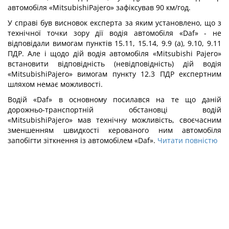
автомобіля «MitsubishiPajero» зафіксував 90 км/год.
У справі був висновок експерта за яким установлено, що з
технічної точки зору дії водія автомобіля «Daf» - не
відповідали вимогам пунктів 15.11, 15.14, 9.9 (а), 9.10, 9.11
ПДР. Але і щодо дій водія автомобіля «Mitsubishi Pajero»
встановити відповідність (невідповідність) дій водія
«MitsubishiPajero» вимогам пункту 12.3 ПДР експертним
шляхом немає можливості.
Водій «Daf» в основному посилався на те що даній
дорожньо-транспортній обстановці водій
«MitsubishiPajero» мав технічну можливість, своєчасним
зменшенням швидкості керованого ним автомобіля
запобігти зіткнення із автомобілем «Daf».
Читати повністю