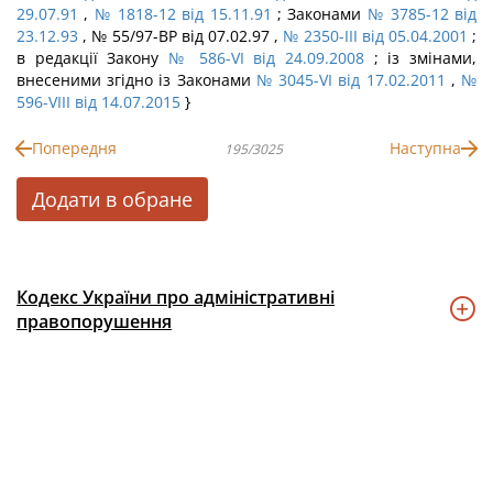
29.07.91
,
№ 1818-12 від 15.11.91
; Законами
№ 3785-12 від
23.12.93
, № 55/97-ВР від 07.02.97 ,
№ 2350-III від 05.04.2001
;
в редакції Закону
№ 586-VI від 24.09.2008
; із змінами,
внесеними згідно із Законами
№ 3045-VI від 17.02.2011
,
№
596-VIII від 14.07.2015
}
Попередня
Наступна
195/3025
Додати в обране
Кодекс України про адміністративні
правопорушення