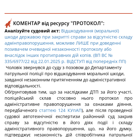
КОМЕНТАР від ресурсу "ПРОТОКОЛ":
Аналізуйте судовий акт:
Відшкодування (моральної)
шкоди державою при закритті справи за відсутністю складу
адмінправопорушення, можливе ЛИШЕ при доведенні
позивачем очевидної незаконності протоколу або
внаслідок інших протиправних дій копів. (ВП ВС №
335/6977/22 від 22.01.2025 р. ВІДСТУП від попередніх ПП)
Чоловік
звернувся до суду з позовом до Департаменту
патрульної поліції про відшкодування моральної шкоди,
завданої незаконним притягненням до адміністративної
відповідальності.
Обґрунтовував тим, що за наслідками ДТП за його участі,
поліцейський склав стосовно нього протокол про
адміністративне правопорушення за ознаками діяння,
передбаченого
статтею 124 КУпАП
), але після проведеної
судової автотехнічної експертизи районний суд закрив
справу за відсутністю в його діях події і складу
адміністративного правопорушення, що, на його думку,
підтверджує незаконність дій співробітника патрульної