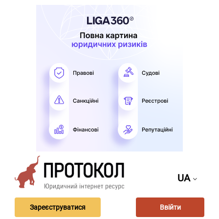
UA
Зареєструватися
Ввійти