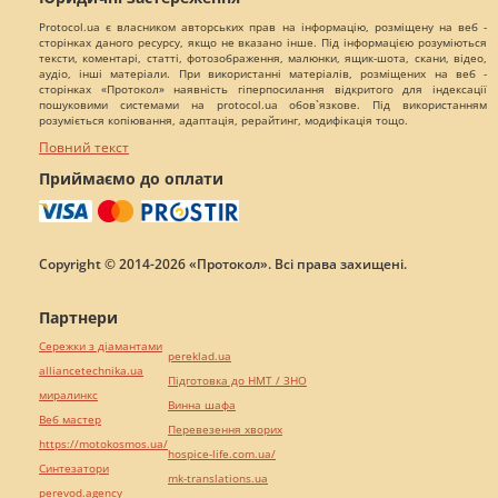
Protocol.ua є власником авторських прав на інформацію, розміщену на веб -
сторінках даного ресурсу, якщо не вказано інше. Під інформацією розуміються
тексти, коментарі, статті, фотозображення, малюнки, ящик-шота, скани, відео,
аудіо, інші матеріали. При використанні матеріалів, розміщених на веб -
сторінках «Протокол» наявність гіперпосилання відкритого для індексації
пошуковими системами на protocol.ua обов`язкове. Під використанням
розуміється копіювання, адаптація, рерайтинг, модифікація тощо.
Повний текст
Приймаємо до оплати
Copyright © 2014-2026 «Протокол». Всі права захищені.
Партнери
Сережки з діамантами
pereklad.ua
alliancetechnika.ua
Підготовка до НМТ / ЗНО
миралинкс
Винна шафа
Веб мастер
Перевезення хворих
https://motokosmos.ua/
hospice-life.com.ua/
Синтезатори
mk-translations.ua
perevod.agency