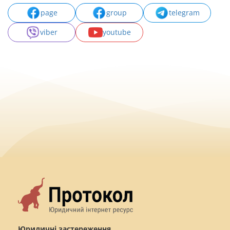
page
group
telegram
viber
youtube
Юридичні застереження