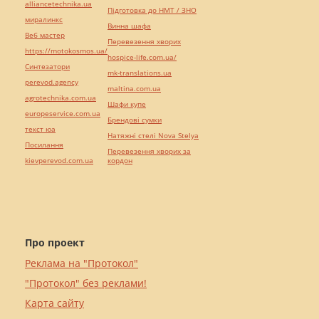
alliancetechnika.ua
Підготовка до НМТ / ЗНО
миралинкс
Винна шафа
Веб мастер
Перевезення хворих
https://motokosmos.ua/
hospice-life.com.ua/
Синтезатори
mk-translations.ua
perevod.agency
maltina.com.ua
agrotechnika.com.ua
Шафи купе
europeservice.com.ua
Брендові сумки
текст юа
Натяжні стелі Nova Stelya
Посилання
Перевезення хворих за
kievperevod.com.ua
кордон
Про проект
Реклама на "Протокол"
"Протокол" без реклами!
Карта сайту