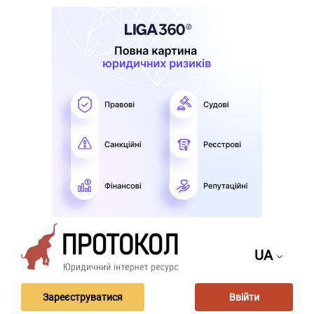
UA
Зареєструватися
Ввійти