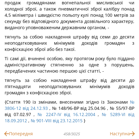
продаж громадянами вогнепальної мисливської чи
холодної зброї, а також пневматичної зброї калібру понад
4,5 міліметра і швидкістю польоту кулі понад 100 метрів за
секунду без відповідного документа дозвільного характеру,
виданого уповноваженим державним органом, -
тягнуть за собою накладення штрафу від семи до десяти
неоподатковуваних мінімумів доходів громадян з
конфіскацією зброї або без такої.
Ті самі дії, вчинені особою, яку протягом року було піддано
адміністративному стягненню за одне з порушень,
передбачених частиною першою цієї статті, -
тягнуть за собою накладення штрафу від десяти до
п’ятнадцяти неоподатковуваних мінімумів доходів
громадян з конфіскацією зброї.
{Стаття 190 із змінами, внесеними згідно із Законами
№
3806-12 від 24.12.93
, № 148/96-ВР від 25.04.96 , № 55/97-ВР
від 07.02.97 ,
№ 2247-IV від 16.12.2004
,
№ 5289-VI від
18.09.2012
,
№ 901-VIII від 23.12.2015
}
Попередня
Наступна
458/3025