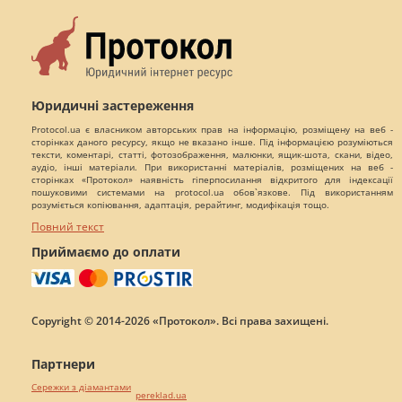
Юридичні застереження
Protocol.ua є власником авторських прав на інформацію, розміщену на веб -
сторінках даного ресурсу, якщо не вказано інше. Під інформацією розуміються
тексти, коментарі, статті, фотозображення, малюнки, ящик-шота, скани, відео,
аудіо, інші матеріали. При використанні матеріалів, розміщених на веб -
сторінках «Протокол» наявність гіперпосилання відкритого для індексації
пошуковими системами на protocol.ua обов`язкове. Під використанням
розуміється копіювання, адаптація, рерайтинг, модифікація тощо.
Повний текст
Приймаємо до оплати
Copyright © 2014-2026 «Протокол». Всі права захищені.
Партнери
Сережки з діамантами
pereklad.ua