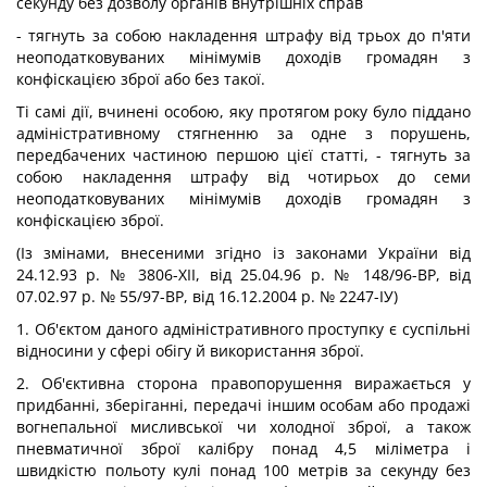
секунду без дозволу органів внутрішніх справ
- тягнуть за собою накладення штрафу від трьох до п'яти
неоподатковуваних мінімумів доходів громадян з
конфіскацією зброї або без такої.
Ті самі дії, вчинені особою, яку протягом року було піддано
адміністративному стягненню за одне з порушень,
передбачених частиною першою цієї статті, - тягнуть за
собою накладення штрафу від чотирьох до семи
неоподатковуваних мінімумів доходів громадян з
конфіскацією зброї.
(Із змінами, внесеними згідно із законами України від
24.12.93 р. № 3806-ХІІ, від 25.04.96 р. № 148/96-ВР, від
07.02.97 р. № 55/97-ВР, від 16.12.2004 р. № 2247-ІУ)
1. Об'єктом даного адміністративного проступку є суспільні
відносини у сфері обігу й використання зброї.
2. Об'єктивна сторона правопорушення виражається у
придбанні, зберіганні, передачі іншим особам або продажі
вогнепальної мисливської чи холодної зброї, а також
пневматичної зброї калібру понад 4,5 міліметра і
швидкістю польоту кулі понад 100 метрів за секунду без