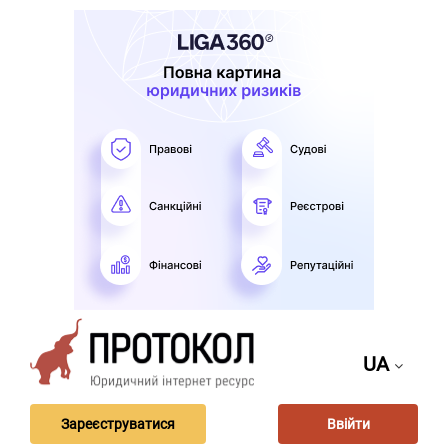
UA
Зареєструватися
Ввійти