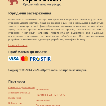
Юридичні застереження
Protocol.ua є власником авторських прав на інформацію, розміщену на веб -
сторінках даного ресурсу, якщо не вказано інше. Під інформацією розуміються
тексти, коментарі, статті, фотозображення, малюнки, ящик-шота, скани, відео,
аудіо, інші матеріали. При використанні матеріалів, розміщених на веб -
сторінках «Протокол» наявність гіперпосилання відкритого для індексації
пошуковими системами на protocol.ua обов`язкове. Під використанням
розуміється копіювання, адаптація, рерайтинг, модифікація тощо.
Повний текст
Приймаємо до оплати
Copyright © 2014-2026 «Протокол». Всі права захищені.
Партнери
Сережки з діамантами
pereklad.ua
alliancetechnika.ua
Підготовка до НМТ / ЗНО
миралинкс
Винна шафа
Веб мастер
Перевезення хворих