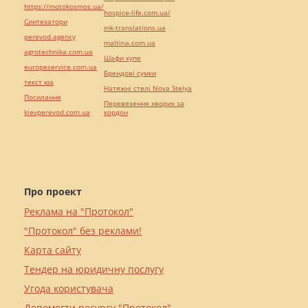
https://motokosmos.ua/
hospice-life.com.ua/
Синтезатори
mk-translations.ua
perevod.agency
maltina.com.ua
agrotechnika.com.ua
Шафи купе
europeservice.com.ua
Брендові сумки
текст юа
Натяжні стелі Nova Stelya
Посилання
Перевезення хворих за
kievperevod.com.ua
кордон
Про проект
Реклама на "Протокол"
"Протокол" без реклами!
Карта сайту
Тендер на юридичну послугу
Угода користувача
Допомогти ресурсу "Протокол"