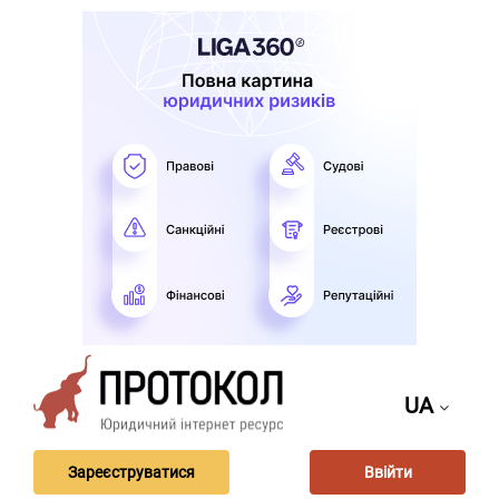
UA
Зареєструватися
Ввійти