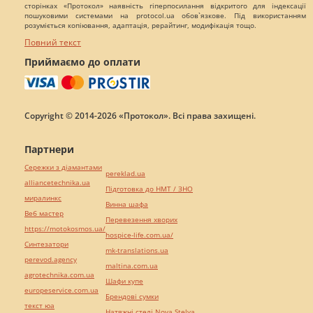
сторінках «Протокол» наявність гіперпосилання відкритого для індексації
пошуковими системами на protocol.ua обов`язкове. Під використанням
розуміється копіювання, адаптація, рерайтинг, модифікація тощо.
Повний текст
Приймаємо до оплати
Copyright © 2014-2026 «Протокол». Всі права захищені.
Партнери
Сережки з діамантами
pereklad.ua
alliancetechnika.ua
Підготовка до НМТ / ЗНО
миралинкс
Винна шафа
Веб мастер
Перевезення хворих
https://motokosmos.ua/
hospice-life.com.ua/
Синтезатори
mk-translations.ua
perevod.agency
maltina.com.ua
agrotechnika.com.ua
Шафи купе
europeservice.com.ua
Брендові сумки
текст юа
Натяжні стелі Nova Stelya