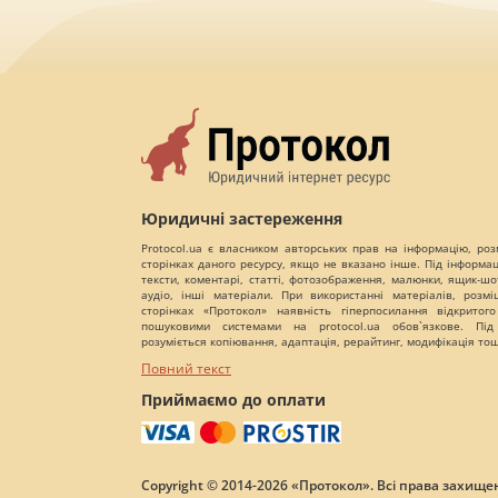
Юридичні застереження
Protocol.ua є власником авторських прав на інформацію, роз
сторінках даного ресурсу, якщо не вказано інше. Під інформа
тексти, коментарі, статті, фотозображення, малюнки, ящик-шот
аудіо, інші матеріали. При використанні матеріалів, розм
сторінках «Протокол» наявність гіперпосилання відкритого
пошуковими системами на protocol.ua обов`язкове. Під
розуміється копіювання, адаптація, рерайтинг, модифікація то
Повний текст
Приймаємо до оплати
Copyright © 2014-2026 «Протокол». Всі права захищен