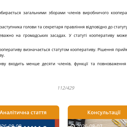
обирається загальними зборами членів виробничого кооперат
 заступника голови та секретаря правління відповідно до статут
важно на громадських засадах. У статуті кооперативу може
ооперативу визначається статутом кооперативу. Рішення прийма
ву.
иву входить менше десяти членів, функції та повноваження
112/429
Аналітична стаття
Консультації
08-06
26-08-08
2026-08-05
2026-08-06
2026-08-07
2026-08-07
2026-07-30