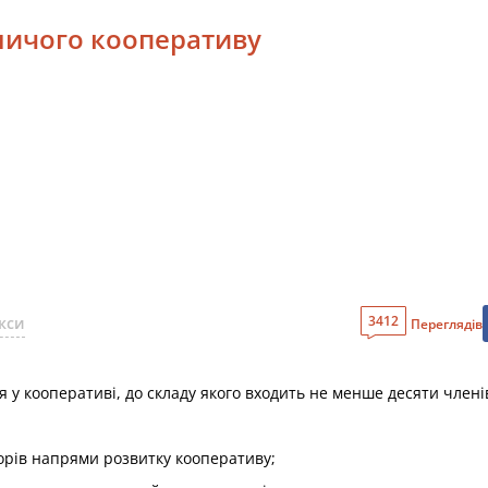
ничого кооперативу
3412
кси
Переглядів
 у кооперативі, до складу якого входить не менше десяти члені
орів напрями розвитку кооперативу;