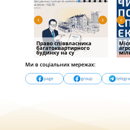
р, але
Право співвласника
ФУНДАМЕНТАЛЬНА
Якщо с
Міс
илася: як
багатоквартирного
ПРОБЛЕМА «СУДОВОЇ
відшк
агр
будинку на су
ПРАКТИКИ», АБО ПР
наявні
міл
Ми в соціальних мережах:
page
group
telegr