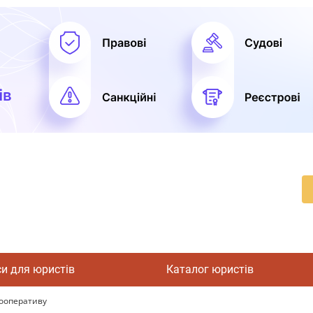
си для юристів
Каталог юристів
кооперативу