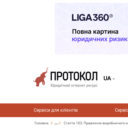
UA
Сервіси для клієнтів
Серві
...
Головна
Стаття 103. Правління виробничого 