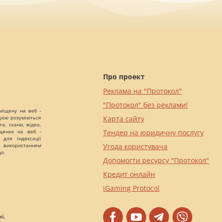
Про проект
Реклама на "Протокол"
"Протокол" без реклами!
міщену на веб -
цією розуміються
Карта сайту
а, скани, відео,
іщених на веб -
Тендер на юридичну послугу
 для індексації
 використанням
Угода користувача
що.
Допомогти ресурсу "Протокол"
Кредит онлайн
iGaming Protocol
і.