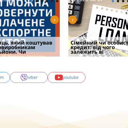
уд встановив для
яць, який коштував
Чи потрібна ФОП
Документи, на яких не
Огляд практики ВС від
Сімейний чи особис
Восьмий ААС фак
одування шкоди
овиробникам
печатка у 2026 році:
проставляється
Ростислава Кравця, що
кредит: від чого
підтвердив, що 
с
ьйони. Чи
правила засто
апостиль: пер
опублі
залежить ві
може скас
am
viber
youtube