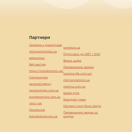
Партнери
Сережки з діамантами
pereklad.ua
alliancetechnika.ua
Підготовка до НМТ / ЗНО
миралинкс
Винна шафа
Веб мастер
Перевезення хворих
https://motokosmos.ua/
hospice-life.com.ua/
Синтезатори
mk-translations.ua
perevod.agency
maltina.com.ua
agrotechnika.com.ua
Шафи купе
europeservice.com.ua
Брендові сумки
текст юа
Натяжні стелі Nova Stelya
Посилання
Перевезення хворих за
kievperevod.com.ua
кордон