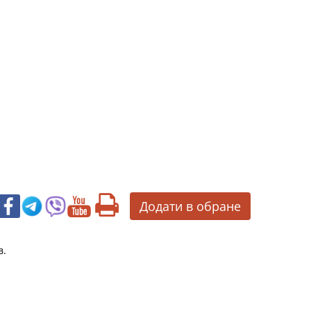
Додати в обране
в.