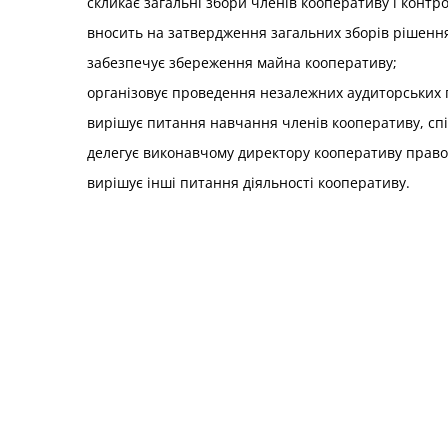
скликає загальні збори членів кооперативу і кон
вносить на затвердження загальних зборів рішенн
забезпечує збереження майна кооперативу;
організовує проведення незалежних аудиторських п
вирішує питання навчання членів кооперативу, спі
делегує виконавчому директору кооперативу право
вирішує інші питання діяльності кооперативу.