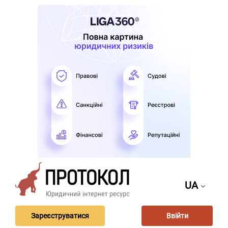
UA
Зареєструватися
Ввійти