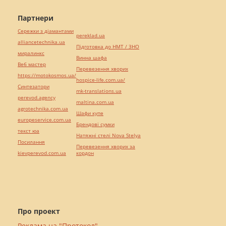
Партнери
Сережки з діамантами
pereklad.ua
alliancetechnika.ua
Підготовка до НМТ / ЗНО
миралинкс
Винна шафа
Веб мастер
Перевезення хворих
https://motokosmos.ua/
hospice-life.com.ua/
Синтезатори
mk-translations.ua
perevod.agency
maltina.com.ua
agrotechnika.com.ua
Шафи купе
europeservice.com.ua
Брендові сумки
текст юа
Натяжні стелі Nova Stelya
Посилання
Перевезення хворих за
kievperevod.com.ua
кордон
Про проект
Реклама на "Протокол"