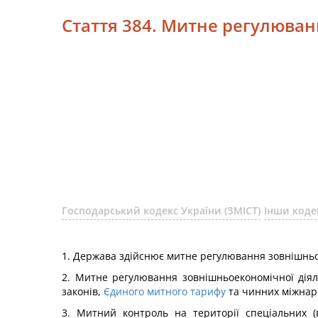
Стаття 384. Митне регулюван
Господарський кодекс України (ЗМІСТ)
Інши коде
1. Держава здійснює митне регулювання зовнішньо
2. Митне регулювання зовнішньоекономічної діял
законів,
Єдиного митного тарифу
та чинних міжнаро
3. Митний контроль на території спеціальних 