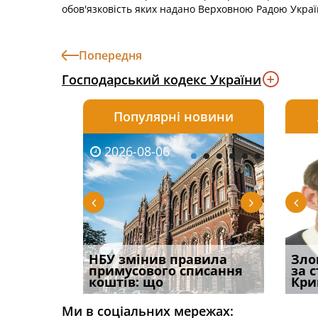
обов'язковість яких надано Верховною Радою Украї
Попередня
Господарський кодекс України
Популярні новини
2026-08-06
2026-08-03
2026-
20
 імені та
НБУ змінив правила
Водії можуть отримати
Правом
Зло
ваного до
примусового списання
компенсацію за
ефект
за 
коштів: що
незаконні дії
захист
Кри
Ми в соціальних мережах: