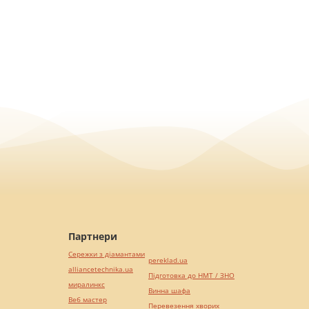
Партнери
Сережки з діамантами
pereklad.ua
alliancetechnika.ua
Підготовка до НМТ / ЗНО
миралинкс
Винна шафа
Веб мастер
Перевезення хворих