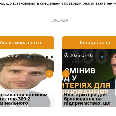
ни, що встановлюють спеціальний правовий режим зазначених зо
395/429
Аналітична стаття
Консультації
08-05
26-08-04
2026-05-25
2026-08-05
2026-08-04
2026-07-03
2026-07-30
ірним і
вживання впливом
Кого з юристів замінить
Чоловік помер, але
Переоформлення
Нові критерії для
Восьмий ААС фак
ивним способом
статтею 369-2
ШІ, а хто зароблятиме
позика залишилася: як
відстрочки за іншою
бронювання на
підтвердив, що 
у речових
мінального
міль
фраза «на
підставою: нов
підприємствах, що
може скас