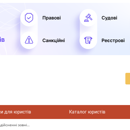
си для юристів
Каталог юристів
ійсненні зовні...