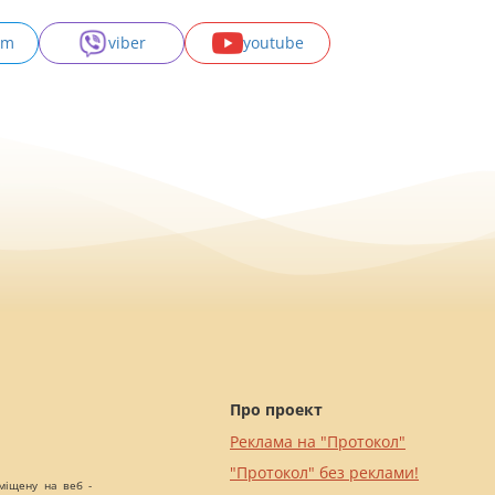
am
viber
youtube
Про проект
Реклама на "Протокол"
"Протокол" без реклами!
міщену на веб -