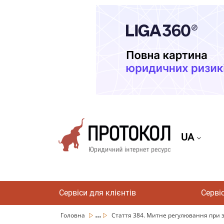
UA
Сервіси для клієнтів
Серві
...
Головна
Стаття 384. Митне регулювання при зд