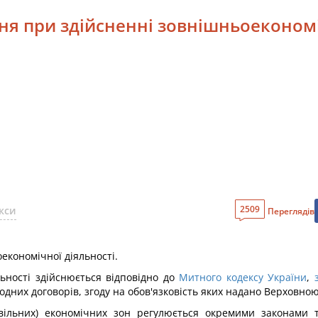
ня при здійсненні зовнішньоекономі
2509
кси
Переглядів
економічної діяльності.
ьності здійснюється відповідно до
Митного кодексу України
,
дних договорів, згоду на обов'язковість яких надано Верховно
(вільних) економічних зон регулюється окремими законами