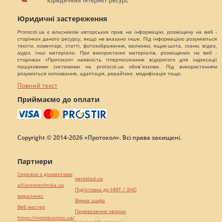
Юридичні застереження
Protocol.ua є власником авторських прав на інформацію, розміщену на веб -
сторінках даного ресурсу, якщо не вказано інше. Під інформацією розуміються
тексти, коментарі, статті, фотозображення, малюнки, ящик-шота, скани, відео,
аудіо, інші матеріали. При використанні матеріалів, розміщених на веб -
сторінках «Протокол» наявність гіперпосилання відкритого для індексації
пошуковими системами на protocol.ua обов`язкове. Під використанням
розуміється копіювання, адаптація, рерайтинг, модифікація тощо.
Повний текст
Приймаємо до оплати
Copyright © 2014-2026 «Протокол». Всі права захищені.
Партнери
Сережки з діамантами
pereklad.ua
alliancetechnika.ua
Підготовка до НМТ / ЗНО
миралинкс
Винна шафа
Веб мастер
Перевезення хворих
https://motokosmos.ua/