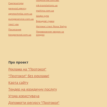
hospice-life.com.ua/
Синтезатори
mk-translations.ua
perevod.agency
maltina.com.ua
agrotechnika.com.ua
Шафи купе
europeservice.com.ua
Брендові сумки
текст юа
Натяжні стелі Nova Stelya
Посилання
Перевезення хворих за
kievperevod.com.ua
кордон
Про проект
Реклама на "Протокол"
"Протокол" без реклами!
Карта сайту
Тендер на юридичну послугу
Угода користувача
Допомогти ресурсу "Протокол"