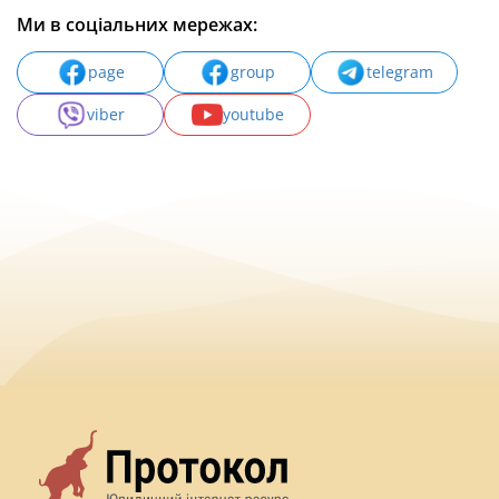
Ми в соціальних мережах:
page
group
telegram
viber
youtube