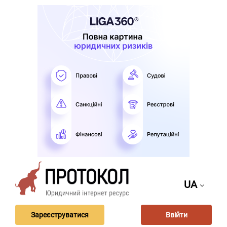
UA
Зареєструватися
Ввійти