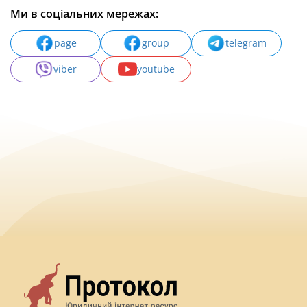
Ми в соціальних мережах:
page
group
telegram
viber
youtube