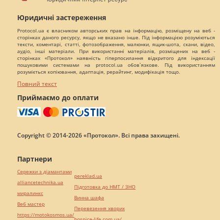
Юридичні застереження
Protocol.ua є власником авторських прав на інформацію, розміщену на веб -
сторінках даного ресурсу, якщо не вказано інше. Під інформацією розуміються
тексти, коментарі, статті, фотозображення, малюнки, ящик-шота, скани, відео,
аудіо, інші матеріали. При використанні матеріалів, розміщених на веб -
сторінках «Протокол» наявність гіперпосилання відкритого для індексації
пошуковими системами на protocol.ua обов`язкове. Під використанням
розуміється копіювання, адаптація, рерайтинг, модифікація тощо.
Повний текст
Приймаємо до оплати
Copyright © 2014-2026 «Протокол». Всі права захищені.
Партнери
Сережки з діамантами
pereklad.ua
alliancetechnika.ua
Підготовка до НМТ / ЗНО
миралинкс
Винна шафа
Веб мастер
Перевезення хворих
https://motokosmos.ua/
hospice-life.com.ua/