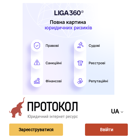
UA
Зареєструватися
Ввійти