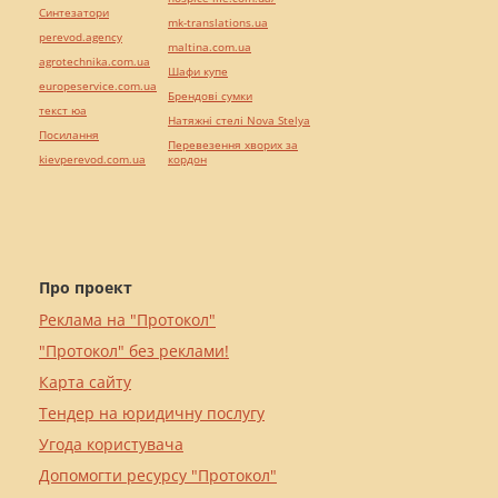
Синтезатори
mk-translations.ua
perevod.agency
maltina.com.ua
agrotechnika.com.ua
Шафи купе
europeservice.com.ua
Брендові сумки
текст юа
Натяжні стелі Nova Stelya
Посилання
Перевезення хворих за
kievperevod.com.ua
кордон
Про проект
Реклама на "Протокол"
"Протокол" без реклами!
Карта сайту
Тендер на юридичну послугу
Угода користувача
Допомогти ресурсу "Протокол"