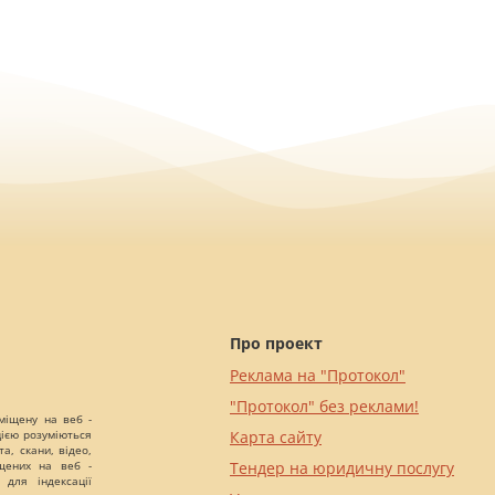
Про проект
Реклама на "Протокол"
"Протокол" без реклами!
міщену на веб -
цією розуміються
Карта сайту
а, скани, відео,
іщених на веб -
Тендер на юридичну послугу
 для індексації