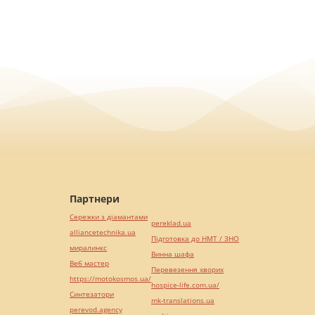
Партнери
Сережки з діамантами
pereklad.ua
alliancetechnika.ua
Підготовка до НМТ / ЗНО
миралинкс
Винна шафа
Веб мастер
Перевезення хворих
https://motokosmos.ua/
hospice-life.com.ua/
Синтезатори
mk-translations.ua
perevod.agency