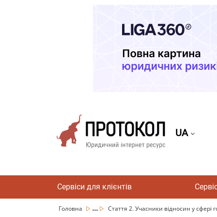
UA
Сервіси для клієнтів
Серві
...
Головна
Стаття 2. Учасники відносин у сфері 