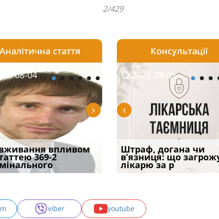
2/429
Аналітична стаття
Консультації
08-05
26-08-04
2026-07-23
2026-08-05
2026-08-04
2026-08-05
2026-07-30
трафував
вживання впливом
Скорочення під час
Чоловік помер, але
Переоформлення
Штраф, догана чи
При зарахуванні в
ира військової
статтею 369-2
воєнного стану: як діяти
позика залишилася: як
відстрочки за іншою
в’язниця: що загрож
покарання днів
и за ігн
мінального
робото
фраза «на
підставою: нов
лікарю за р
тримання пі
am
viber
youtube