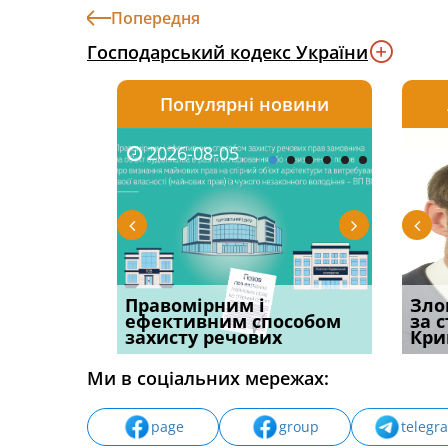
Попередня
Господарський кодекс України
Популярні новини
2026-08-05
2026-08-03
2026-
20
овації: 7
Правомірним і
Водії можуть отримати
Суд ош
Зло
н, які
ефективним способом
компенсацію за
команд
за 
захисту речових
незаконні дії
частин
Кри
Ми в соціальних мережах:
page
group
telegr