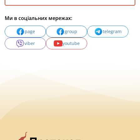
Ми в соціальних мережах:
page
group
telegram
viber
youtube