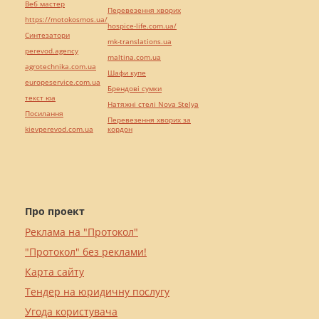
Веб мастер
Перевезення хворих
https://motokosmos.ua/
hospice-life.com.ua/
Синтезатори
mk-translations.ua
perevod.agency
maltina.com.ua
agrotechnika.com.ua
Шафи купе
europeservice.com.ua
Брендові сумки
текст юа
Натяжні стелі Nova Stelya
Посилання
Перевезення хворих за
kievperevod.com.ua
кордон
Про проект
Реклама на "Протокол"
"Протокол" без реклами!
Карта сайту
Тендер на юридичну послугу
Угода користувача