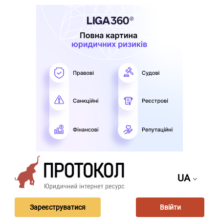
UA
Зареєструватися
Ввійти