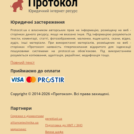
Юридичні застереження
Protocol.ua є власником авторських прав на інформацію, розміщену на веб -
сторінках даного ресурсу, якщо не вказано інше. Під інформацією розуміються
тексти, коментарі, статті, фотозображення, малюнки, ящик-шота, скани, відео,
аудіо, інші матеріали. При використанні матеріалів, розміщених на веб -
сторінках «Протокол» наявність гіперпосилання відкритого для індексації
пошуковими системами на protocol.ua обов`язкове. Під використанням
розуміється копіювання, адаптація, рерайтинг, модифікація тощо.
Повний текст
Приймаємо до оплати
Copyright © 2014-2026 «Протокол». Всі права захищені.
Партнери
Сережки з діамантами
pereklad.ua
alliancetechnika.ua
Підготовка до НМТ / ЗНО
миралинкс
Винна шафа