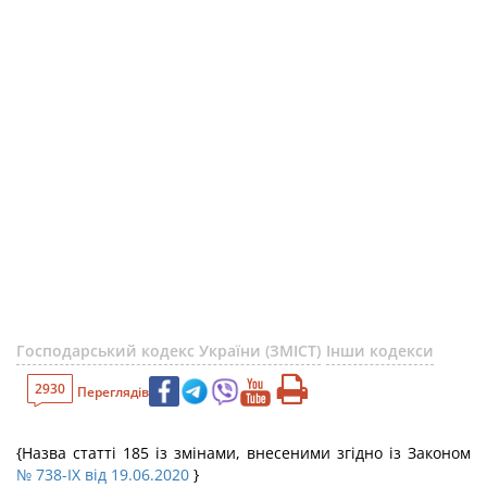
Господарський кодекс України (ЗМІСТ)
Інши кодекси
2930
Переглядів
{Назва статті 185 із змінами, внесеними згідно із Законом
№ 738-IX від 19.06.2020
}